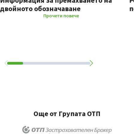
Информация за премахването на
Р
двойното обозначаване
п
Прочети повече
Още от Групата ОТП