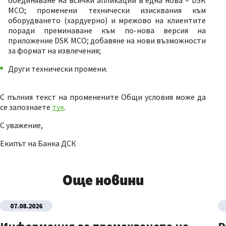
обединяване на всички апликации в една нова – DSK
MCO; променени технически изисквания към
оборудването (хардуерно) и мрежово на клиентите
поради преминаване към по-нова версия на
приложение DSK MCO; добавяне на нови възможности
за формат на извлечения;
Други технически промени.
С пълния текст на променените Общи условия може да
се запознаете
тук
.
С уважение,
Екипът на Банка ДСК
Още новини
07.08.2026