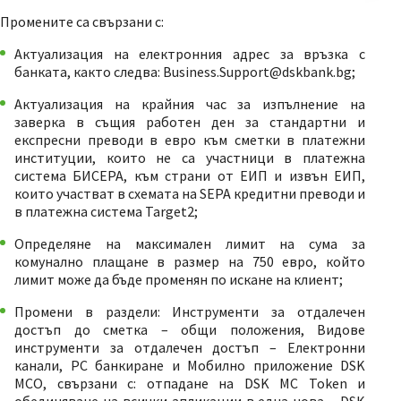
Промените са свързани с:
Актуализация на електронния адрес за връзка с
банката, както следва: Business.Support@dskbank.bg;
Актуализация на крайния час за изпълнение на
заверка в същия работен ден за стандартни и
експресни преводи в евро към сметки в платежни
институции, които не са участници в платежна
система БИСЕРА, към страни от ЕИП и извън ЕИП,
които участват в схемата на SEPA кредитни преводи и
в платежна система Target2;
Определяне на максимален лимит на сума за
комунално плащане в размер на 750 евро, който
лимит може да бъде променян по искане на клиент;
Промени в раздели: Инструменти за отдалечен
достъп до сметка – общи положения, Видове
инструменти за отдалечен достъп – Електронни
канали, РС банкиране и Мобилно приложение DSK
MCO, свързани с: отпадане на DSK MC Token и