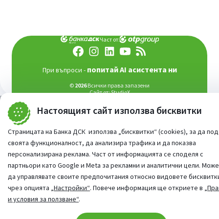
Част от:
попитай AI асистента ни
При въпроси -
©
2026
Всички права запазени
Сайт от:
StudioX
Настоящият сайт използва бисквитки
Страницата на Банка ДСК използва „бисквитки“ (cookies), за да по
своята функционалност, да анализира трафика и да показва
персонализирана реклама. Част от информацията се споделя с
партньори като Google и Meta за рекламни и аналитични цели. Мож
да управлявате своите предпочитания относно видовете бисквитк
чрез опцията
„Настройки“
. Повече информация ще откриете в
„Пра
и условия за ползване“
.