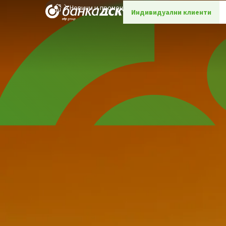
Новини и промоции
Детайли
Индивидуални клиенти