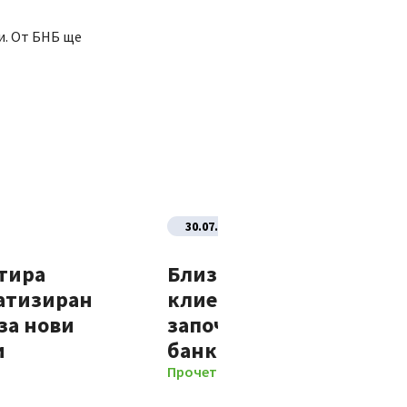
и. От БНБ ще
30.07.2026
тира
Близо 70% от новите
атизиран
клиенти на Банка ДСК
за нови
започват отношенията 
и
банката изцяло дигит
Прочети повече