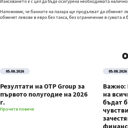
Изискването е с цел да бъде осигурена необходимата налично
Напомняме, че банките на пазара ще продължат да обменят лев
обменят левове в евро без такса, без ограничение в сумата и б
О
05.08.2026
05.08.2026
Резултати на OTP Group за
Важно:
първото полугодие на 2026
на всич
г.
бъдат б
чувстви
Прочети повече
зачестя
финанс