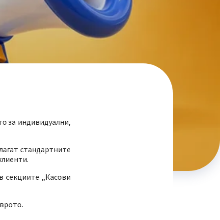
то за индивидуални,
лагат стандартните
 клиенти.
в секциите „Касови
еврото.