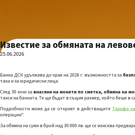
Известие за обмяната на левове 
25.06.2026
Банка ДСК удължава до края на 2026 г. възможността за
безп
така и за юридически лица.
След 30 юни за
внасяне на монети по сметка, обмяна на мо
такси на банката. Те ще бъдат в същия размер, който беше в си
Подробности може да се открият в действащите
Тарифа на
операции“.
За обмяна на суми в брой над 30 000 лв. ще се изисква предва