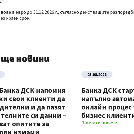
ст.
ове в евро до 31.12.2026 г., съгласно действащите разпоредб
ез краен срок.
ще новини
03.08.2026
 Банка ДСК напомня
Банка ДСК стар
ки свои клиенти да
напълно автом
дителни и да пазят
онлайн процес 
телните си данни –
бизнес клиент
ват опитите за
Прочети повече
ови измами