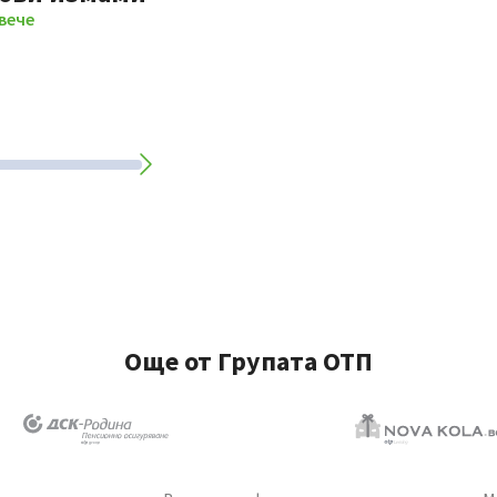
вече
Още от Групата ОТП