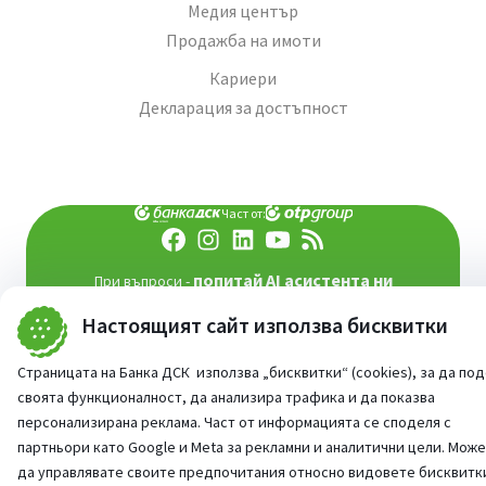
Медия център
Продажба на имоти
Кариери
Декларация за достъпност
Част от:
попитай AI асистента ни
При въпроси -
©
2026
Всички права запазени
Настоящият сайт използва бисквитки
Сайт от:
StudioX
Страницата на Банка ДСК използва „бисквитки“ (cookies), за да по
своята функционалност, да анализира трафика и да показва
персонализирана реклама. Част от информацията се споделя с
партньори като Google и Meta за рекламни и аналитични цели. Мож
да управлявате своите предпочитания относно видовете бисквитк