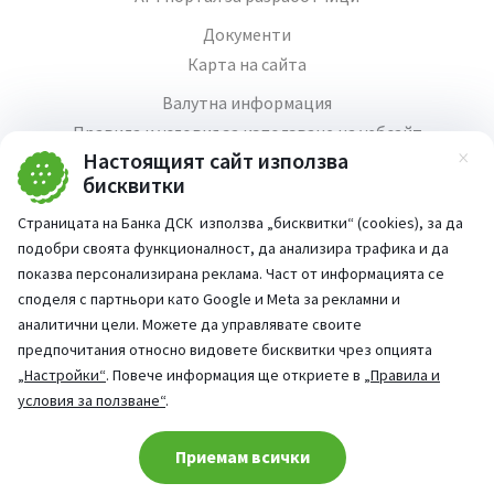
Документи
Карта на сайта
Валутна информация
Правила и условия за използване на уебсайт
Настоящият сайт използва
Зат
Медия център
бисквитки
Продажба на имоти
Страницата на Банка ДСК използва „бисквитки“ (cookies), за да
Кариери
подобри своята функционалност, да анализира трафика и да
Декларация за достъпност
показва персонализирана реклама. Част от информацията се
споделя с партньори като Google и Meta за рекламни и
аналитични цели. Можете да управлявате своите
предпочитания относно видовете бисквитки чрез опцията
„Настройки“
. Повече информация ще откриете в
„Правила и
Част от:
условия за ползване“
.
попитай AI асистента ни
При въпроси -
Cookie consent change
Приемам всички
©
2026
Всички права запазени