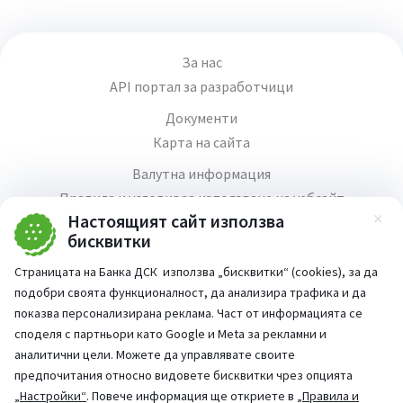
За нас
API портал за разработчици
Документи
Карта на сайта
Валутна информация
Правила и условия за използване на уебсайт
Настоящият сайт използва
Зат
Медия център
бисквитки
Продажба на имоти
Страницата на Банка ДСК използва „бисквитки“ (cookies), за да
Кариери
подобри своята функционалност, да анализира трафика и да
Декларация за достъпност
показва персонализирана реклама. Част от информацията се
споделя с партньори като Google и Meta за рекламни и
аналитични цели. Можете да управлявате своите
предпочитания относно видовете бисквитки чрез опцията
„Настройки“
. Повече информация ще откриете в
„Правила и
Част от: