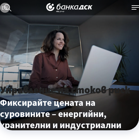
Текуща езикова версия е българска
EN
Управление на стоков риск
Фиксирайте цената на
суровините – енергийни,
хранителни и индустриални