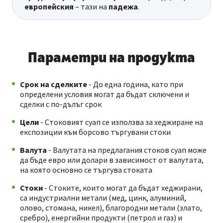
европейския
– тази на
падежа
.
Параметри на продукта
Срок на сделките
- До една година, като при
определени условия могат да бъдат сключени и
сделки с по-дълъг срок
Цели
- Стоковият суап се използва за хеджиране на
експозиции към борсово търгувани стоки
Валута
- Валутата на предлагания стоков суап може
да бъде евро или долари в зависимост от валутата,
на която основно се търгува стоката
Стоки
- Стоките, които могат да бъдат хеджирани,
са индустриални метали (мед, цинк, алуминий,
олово, стомана, никел), благородни метали (злато,
сребро), енергийни продукти (петрол и газ) и