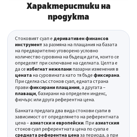
Характеристики на
продукта
Стоковият суап е
деривативен финансов
инструмент
за размяна на плащания на базата
на предварително уговорено условно
количество суровина на бъдещи дати, които се
определят при сключване на сделката. Целта е
да се
избегнат нежелани
пазарни изменения в
цената
на суровината като тя бъде
фиксирана
.
При сделка със стоков суап, едната страна
прави
фиксирани плащания
, а другата –
плаващи
, базирани на определен индекс,
фючърс или друга референтна цена.
Банката предлага два вида стокови суапи в
зависимост от определянето на референтната
цена –
азиатски и европейски
. При
азиатския
стоков суап референтната цена по суапа е
средната референтна цена
за периода, а при