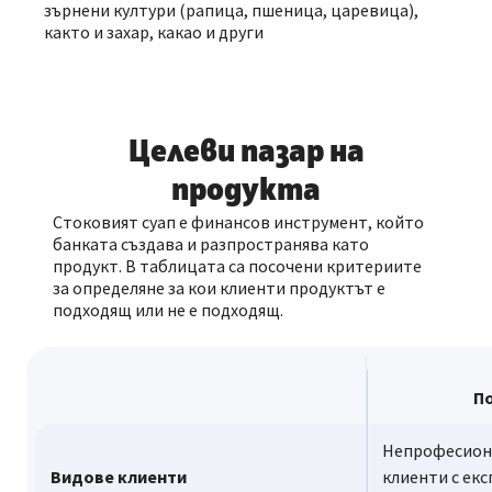
зърнени култури (рапица, пшеница, царевица),
както и захар, какао и други
Целеви пазар на
продукта
Стоковият суап е финансов инструмент, който
банката създава и разпространява като
продукт. В таблицата са посочени критериите
за определяне за кои клиенти продуктът е
подходящ или не е подходящ.
П
Непрофесион
Видове клиенти
клиенти с ек