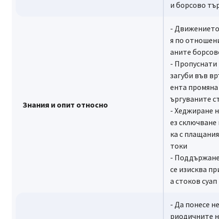
и борсово тъ
- Движението
я по отношен
аните борсов
- Пропуснати
загуби във вр
ента промяна
ъргуваните с
Знания и опит относно
- Хеджиране 
ез сключване 
ка с плащания
токи
- Поддържане
се изисква пр
а стоков суап
- Да понесе н
риодичните н