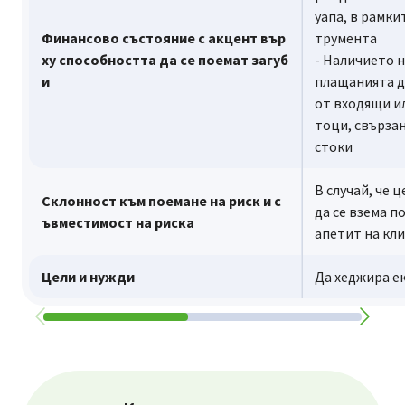
уапа, в рамки
Финансово състояние с акцент вър
трумента
ху способността да се поемат загуб
- Наличието н
и
плащанията д
от входящи и
тоци, свърза
стоки
В случай, че 
Склонност към поемане на риск и с
да се взема 
ъвместимост на риска
апетит на кл
Цели и нужди
Да хеджира е