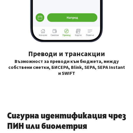
Преводи и трансакции
С
Възможност за преводи към бюджета, между
собствени сметки, БИСЕРА, Blink, SEPA, SEPA Instant
С 
и SWIFT
ба
б
Сигурна идентификация чрез
ПИН
или
биометрия