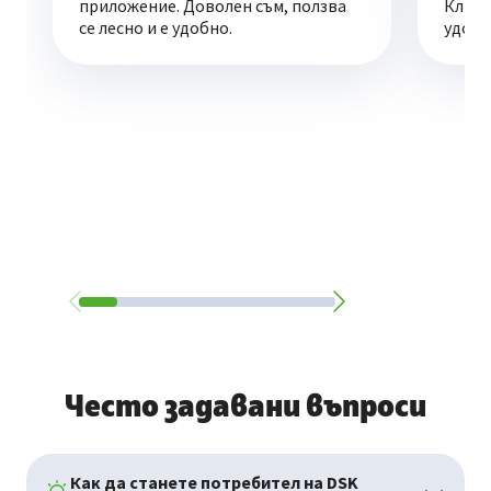
приложение. Доволен съм, ползва
Клиен
се лесно и е удобно.
удобе
Често задавани въпроси
Как да станете потребител на DSK