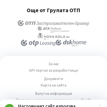
Още от Групата ОТП
За нас
API портал за разработчици
Документи
Карта на сайта
Валутна информация
Правила и условия за използване на уебсайт
Настоящият сайт използва