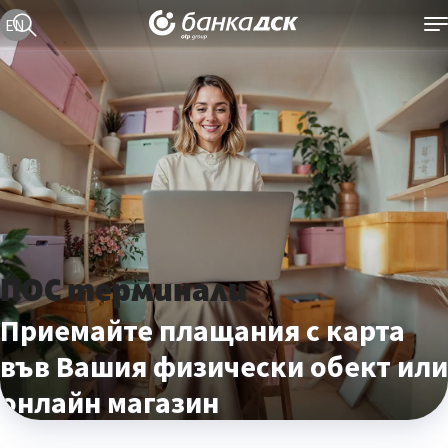
Текуща езикова версия е българска
EN
ПОС терминали
Приемайте плащания с карта
във Вашия физически обект или
онлайн магазин