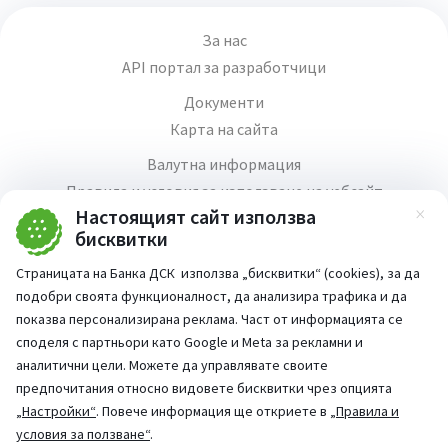
За нас
API портал за разработчици
Документи
Карта на сайта
Валутна информация
Правила и условия за използване на уебсайт
Настоящият сайт използва
Зат
Медия център
бисквитки
Продажба на имоти
Страницата на Банка ДСК използва „бисквитки“ (cookies), за да
Кариери
подобри своята функционалност, да анализира трафика и да
Декларация за достъпност
показва персонализирана реклама. Част от информацията се
споделя с партньори като Google и Meta за рекламни и
аналитични цели. Можете да управлявате своите
предпочитания относно видовете бисквитки чрез опцията
„Настройки“
. Повече информация ще откриете в
„Правила и
Част от:
условия за ползване“
.