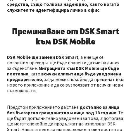
средства, също толкова надеждно, както когато
служител те идентифицира лично в офис
.
Преминаване от DSK Smart
към DSK Mobile
DSK Mobile ще замени DSK Smart
, а ние ще се
погрижим преходът ще бъде плавен и да сме на линия
за съдействие.
Миграцията към DSK Mobile ще бъде
поетапна
, като
всички клиенти ще бъде уведомени
предварително
, за да може спокойно да преминат към
новото приложение и да се възползват от всички нови
възможности.
Предстои приложението да стане
достъпно за лица
без българско гражданство и лица под 18 години
. Те
ще бъдат допълнително уведомени за това, а дотогава
ще могат спокойно да продължат да използват DSK
Smart. Нашата цел е да им предложим пълен достъп до