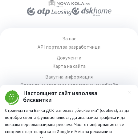
За нас
API портал за разработчици
Документи
Карта на сайта
Валутна информация
Правила и условия за използване на уебсайт
Настоящият сайт използва
Зат
Медия център
бисквитки
Продажба на имоти
Страницата на Банка ДСК използва „бисквитки“ (cookies), за да
Кариери
подобри своята функционалност, да анализира трафика и да
Декларация за достъпност
показва персонализирана реклама. Част от информацията се
споделя с партньори като Google и Meta за рекламни и