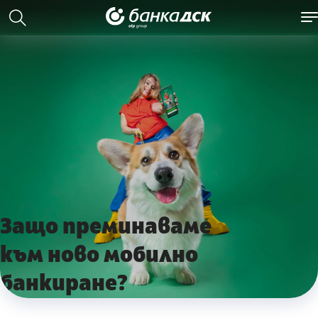
Защо преминаваме
към ново мобилно
банкиране?