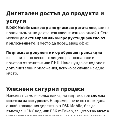
Дигитален достъп до продукти и
услуги
В DSK Mobile можеш да подписваш дигитално
, което
прави възможно да станеш клиент изцяло онлайн. Сега
можеш да
активираш някои продукти директно от
приложението
, вместо да посещаваш офис.
Подписваш документи и одобряваш трансакции
изключително лесно – с лицево разпознаване и
пръстов отпечатък или ПИН. Няма нужда от кодове и
допълнителни приложения, всичко се случва на едно
място.
Улеснени сигурни процеси
Изискват само няколко клика, но зад тях стои
сложна
система за сигурност
. Например, вече потвърждаваш
онлайн плащания директно в DSK Mobile, без да
въвеждаш СМС код или DSK mToken, защото
токенът е