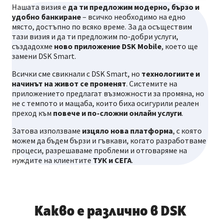
Нашата визия е
да ти предложим модерно, бързо и
удобно банкиране
– всичко необходимо на едно
място, достъпно по всяко време. За да осъществим
тази визия и да ти предложим по-добри услуги,
създадохме
ново приложение DSK Mobile
, което ще
замени DSK Smart.
Всички сме свикнали с DSK Smart, но
технологиите и
начинът на живот се променят
. Системите на
приложението предлагат възможности за промяна, но
не с темпото и мащаба, които биха осигурили реален
преход към
повече и по-сложни онлайн услуги
.
Затова използваме
изцяло нова платформа
, с която
можем да бъдем бързи и гъвкави, когато разработваме
процеси, разрешаваме проблеми и отговаряме на
нуждите на клиентите
ТУК и СЕГА
.
Какво е различно в DSK