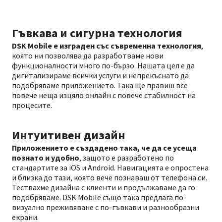
Гъвкава и сигурна технология
DSK Mobile е изграден със съвременна технология
,
която ни позволява да разработваме нови
функционалности много по-бързо. Нашата цел е да
дигитализираме всички услуги и непрекъснато да
подобряваме приложението. Така ще правиш все
повече неща изцяло онлайн с повече стабилност на
процесите.
Интуитивен дизайн
Приложението е създадено така, че да се усеща
познато и удобно
, защото е разработено по
стандартите за iOS и Android. Навигацията е опростена
и близка до тази, която вече познаваш от телефона си.
Тествахме дизайна с клиенти и продължаваме да го
подобряваме. DSK Mobile също така предлага по-
визуално преживяване с по-гъвкави и разнообразни
екрани.