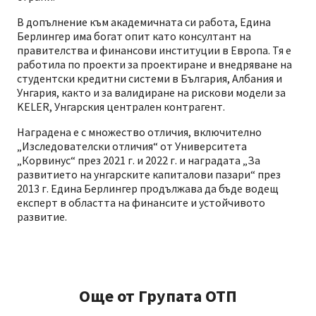
В допълнение към академичната си работа, Едина
Берлингер има богат опит като консултант на
правителства и финансови институции в Европа. Тя е
работила по проекти за проектиране и внедряване на
студентски кредитни системи в България, Албания и
Унгария, както и за валидиране на рискови модели за
KELER, Унгарския централен контрагент.
Наградена е с множество отличия, включително
„Изследователски отличия“ от Университета
„Корвинус“ през 2021 г. и 2022 г. и наградата „За
развитието на унгарските капиталови пазари“ през
2013 г. Едина Берлингер продължава да бъде водещ
експерт в областта на финансите и устойчивото
развитие.
Още от Групата ОТП