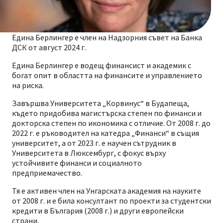
Едина Берлингер е член на Надзорния съвет на Банка
ДСК от август 2024 г.
Едина Берлингер е водещ финансист и академик с
богат опит в областта на финансите и управлението
на риска.
Завършва Университета „Корвинус“ в Будапеща,
където придобива магистърска степен по финанси и
докторска степен по икономика с отличие. От 2008 г. до
2022 г. е ръководител на катедра „Финанси“ в същия
университет, а от 2023 г. е научен сътрудник в
Университета в Люксембург, с фокус върху
устойчивите финанси и социалното
предприемачество.
Тя е активен член на Унгарската академия на науките
от 2008 г. и е била консултант по проекти за студентски
кредити в България (2008 г.) и други европейски
страни.