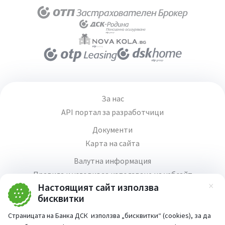
За нас
API портал за разработчици
Документи
Карта на сайта
Валутна информация
Правила и условия за използване на уебсайт
Настоящият сайт използва
Зат
Медия център
бисквитки
Продажба на имоти
Страницата на Банка ДСК използва „бисквитки“ (cookies), за да
Кариери