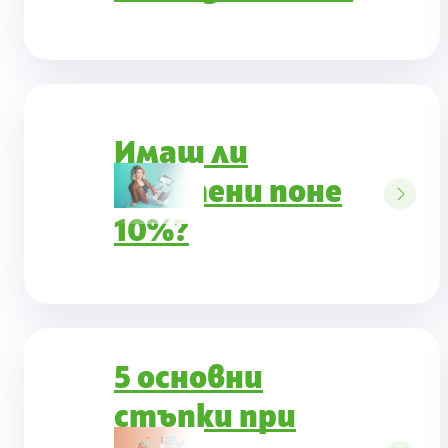
Имаш ли
спестени поне
10%?
5 основни
стъпки при