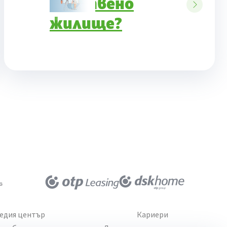
собствено
жилище?
едия център
Кариери