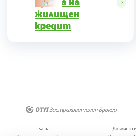
избора на
жилищен
кредит
За нас
Документ