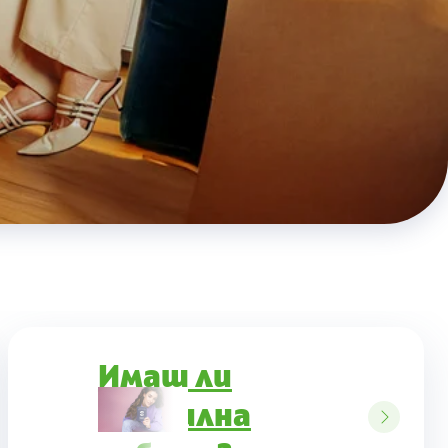
Имаш ли
стабилна