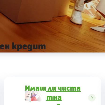
ен кредит
Имаш ли чиста
кредитна