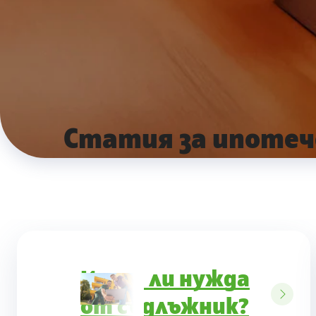
Статия за ипотеч
Имаш ли нужда
от съдлъжник?