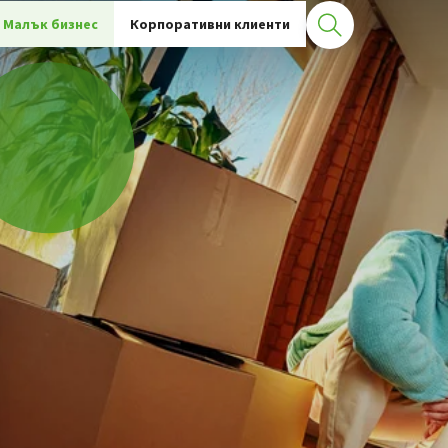
чни кредити
Статии
Малък бизнес
Корпоративни клиенти