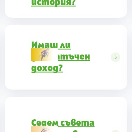
история?
Имаш ли
достатъчен
доход?
Седем съвета