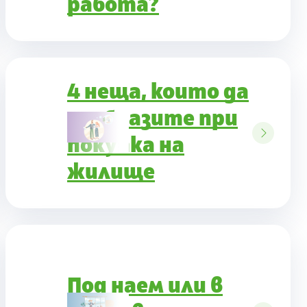
работа?
4 неща, които да
съобразите при
покупка на
жилище
Под наем или в