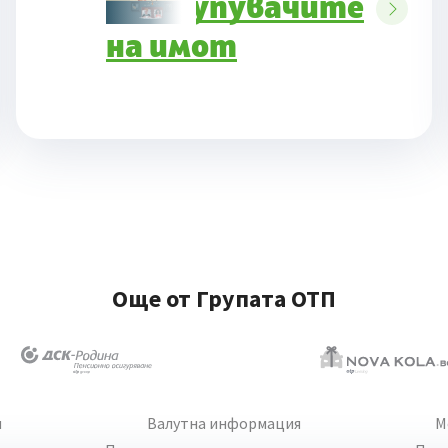
към купувачите
на имот
Още от Групата ОТП
и
Валутна информация
М