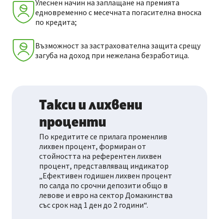
Улеснен начин на заплащане на премията
едновременно с месечната погасителна вноска
по кредита;
Възможност за застрахователна защита срещу
загуба на доход при нежелана безработица.
Такси и лихвени
проценти
По кредитите се прилага променлив
лихвен процент, формиран от
стойността на референтен лихвен
процент, представляващ индикатор
„Ефективен годишен лихвен процент
по салда по срочни депозити общо в
левове и евро на сектор Домакинства
със срок над 1 ден до 2 години“.