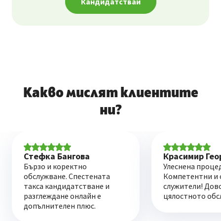
Кандидатствай
Какво мислят клиентите
ни?
Стефка Бангова
Красимир Гео
Бързо и коректно
Улеснена процед
обслужване. Спестената
Компетентни и 
такса кандидатстване и
служители! Дов
разглеждане онлайн е
цялостното обс
допълнителен плюс.