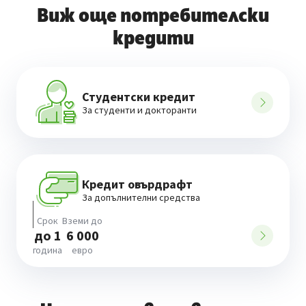
Виж още потребителски
кредити
Студентски кредит
За студенти и докторанти
Кредит овърдрафт
За допълнителни средства
Срок
Вземи до
до 1
6 000
година
евро