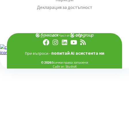
Декларация за достъпност
Част от:
попитай AI асистента ни
При въпроси -
©
2026
Всички права запазени
Сайт от:
StudioX