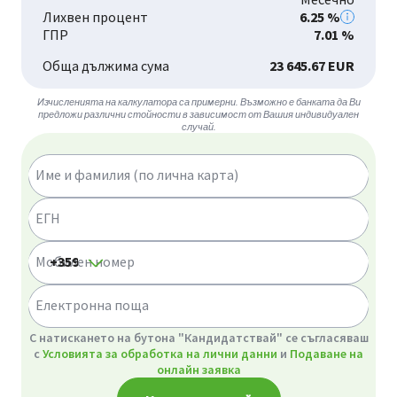
Лихвен процент
6.25 %
ГПР
7.01 %
Обща дължима сума
23 645.67 EUR
Изчисленията на калкулатора са примерни. Възможно е банката да Ви
предложи различни стойности в зависимост от Вашия индивидуален
случай.
Име и фамилия (по лична карта)
ЕГН
Мобилен номер
Електронна поща
GDPR
С натискането на бутона "Кандидатствай" се съгласяваш
с
Условията за обработка на лични данни
и
Подаване на
онлайн заявка