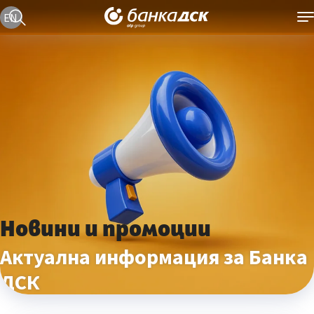
Текуща езикова версия е българска
EN
Новини и промоции
Актуална информация за Банка
ДСК