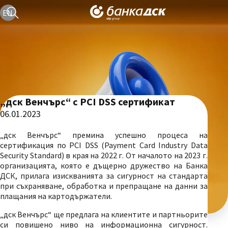
Текуща езикова версия е българска
EN
„дск Венчърс“ с PCI DSS сертификат
06.01.2023
„дск Венчърс“ премина успешно процеса на
сертификация по PCI DSS (Payment Card Industry Data
Security Standard) в края на 2022 г. От началото на 2023 г.
организацията, която е дъщерно дружество на Банка
ДСК, прилага изискванията за сигурност на стандарта
при съхраняване, обработка и препращане на данни за
плащания на картодържатели.
„дск Венчърс“ ще предлага на клиентите и партньорите
си повишено ниво на информационна сигурност.