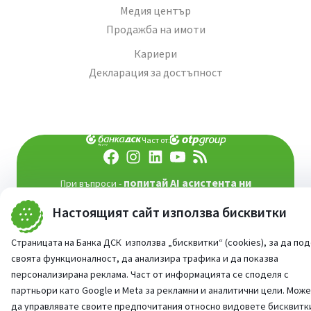
Медия център
Продажба на имоти
Кариери
Декларация за достъпност
Част от:
попитай AI асистента ни
При въпроси -
©
2026
Всички права запазени
Настоящият сайт използва бисквитки
Сайт от:
StudioX
Страницата на Банка ДСК използва „бисквитки“ (cookies), за да по
своята функционалност, да анализира трафика и да показва
персонализирана реклама. Част от информацията се споделя с
партньори като Google и Meta за рекламни и аналитични цели. Мож
да управлявате своите предпочитания относно видовете бисквитк