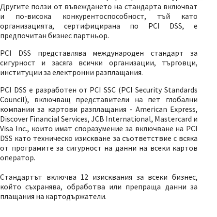
Другите ползи от въвеждането на стандарта включват
и по-висока конкурентоспособност, тъй като
организацията, сертифицирана по PCI DSS, е
предпочитан бизнес партньор.
PCI DSS представлява международен стандарт за
сигурност и засяга всички организации, търговци,
институции за електронни разплащания.
PCI DSS е разработен от PCI SSC (PCI Security Standards
Council), включващ представители на пет глобални
компании за картови разплащания - American Express,
Discover Financial Services, JCB International, Mastercard и
Visa Inc., които имат споразумение за включване на PCI
DSS като техническо изискване за съответствие с всяка
от програмите за сигурност на данни на всеки картов
оператор.
Стандартът включва 12 изисквания за всеки бизнес,
който съхранява, обработва или препраща данни за
плащания на картодържатели.