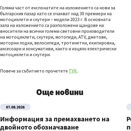
Голяма част от експонатите на изложението са нови за
българския пазар като се очакват над 30 премиери на
мотоциклети и скутери – модели 2023 г. В основната
зала на изложението са разположени щандове на
вносители на всички големи световни производители
на мотоциклети, скутери, мотопеди, ATV, джетове,
моторни лодки, велосипеди, тротинетки, екипировка,
аксесоари и консумативи, както и изцяло електрически
мотоциклети и скутери.
Повече за събитието прочетете
ТУК
.
Още новини
07.08.2026
Информация за премахването на
Р
двойното обозначаване
п