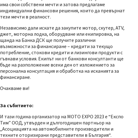
има свои собствени мечти и затова предлагаме
индивидуални финансови решения, които да превърнат
тези мечти в реалност.
Независимо дали искате да закупите мотор, скутер, ATV,
джет, моторна лодка, оборудване или екипировка, на
щанда на Банка ДСК ще получите различни
възможности за финансиране – кредити за текущо
потребление, стокови кредити и лизингови продукти с
гъвкави условия. Екипът ни от банкови консултанти ще
бъде на разположение всеки ден от изложението за
персонална консултация и обработка на исканията за
финансиране.
Очакваме ви!
За събитието:
И тази година организатор на MOTO EXPO 2023 е “Експо
Тим” ООД, утвърден и дългогодишен партньор на
„Асоциацията на автомобилните производители и
техните оторизирани представители в България“.