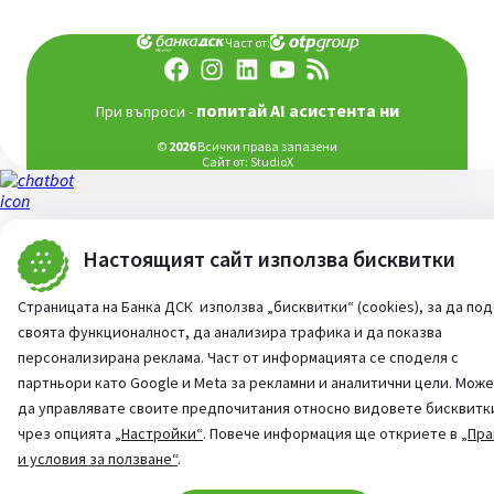
Част от:
попитай AI асистента ни
При въпроси -
©
2026
Всички права запазени
Сайт от:
StudioX
Настоящият сайт използва бисквитки
Страницата на Банка ДСК използва „бисквитки“ (cookies), за да по
своята функционалност, да анализира трафика и да показва
персонализирана реклама. Част от информацията се споделя с
партньори като Google и Meta за рекламни и аналитични цели. Мож
да управлявате своите предпочитания относно видовете бисквитк
чрез опцията
„Настройки“
. Повече информация ще откриете в
„Пра
и условия за ползване“
.