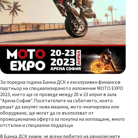
За поредна година Банка ДСК е ексклузивен финансов
партньор на специализираното изложение MOTO EXPO
2023, което ще се проведе между 20 и 23 април в зала
"Арена София". Посетителите на събитието, които
решат да закупят нова машина, мото-екипировка или
оборудване, ще могат да се възползват от
промоционална оферта за покупка на изплащане, много
отстъпки и специални подаръци.
В Банка ДСК знаем, че всеки любител на двуколесните