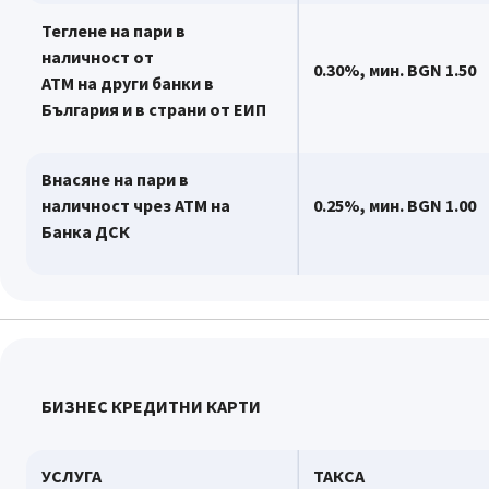
Теглене на пари в
наличност от
0.
30
%, мин.
BGN 1.5
0
АТМ на други банки в
България и в страни от ЕИП
Внасяне на пари в
наличност чрез АТМ на
0.
2
5%, мин.
BGN 1.0
0
Банка ДСК
БИЗНЕС КРЕДИТНИ КАРТИ
УСЛУГА
ТАКСА