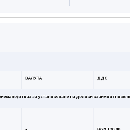
ВАЛУТА
ДДС
риемане/отказ за установяване на делови взаимоотношен
-
BGN 120.00