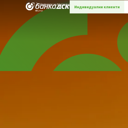
Новини и промоции
Детайли
Индивидуални клиенти