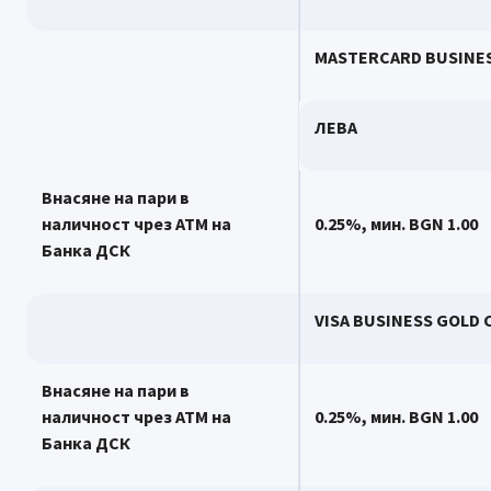
MASTERCARD BUSINESS
ЛЕВА
Внасяне на пари в
наличност чрез АТМ на
0.
2
5%, мин.
BGN 1.0
0
Банка ДСК
VISA BUSINESS GOLD 
Внасяне на пари в
наличност чрез АТМ на
0.
2
5%, мин.
BGN 1.0
0
Банка ДСК