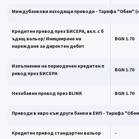
Междубанкови изходящи преводи - Тарифа "Обем" (н
Кредитен превод през БИСЕРА, вкл. с б
ъдещ вальор/ Иницииране на
BGN 1.70
нареждане за директен дебит
Изпълнение на периодичен кредитен п
BGN 1.70
ревод през БИСЕРА
Незабавен превод през
BLINK
BGN 1.70
Преводи в евро към други банки в ЕИП
-
Тарифа "Обем
Кредитен превод стандартен вальор
-