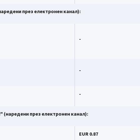
aредени през електронен канал):
-
-
-
" (нaредени през електронен канал):
EUR 0.87