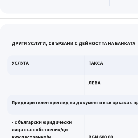
ДРУГИ УСЛУГИ, СВЪРЗАНИ С ДЕЙНОСТТА НА БАНКАТА
УСЛУГА
ТАКСА
ЛЕВА
Предварителен преглед на документи във връзка с п
- с български юридически
лица със собственик/ци
чуждестранно/и
BGN 600.00