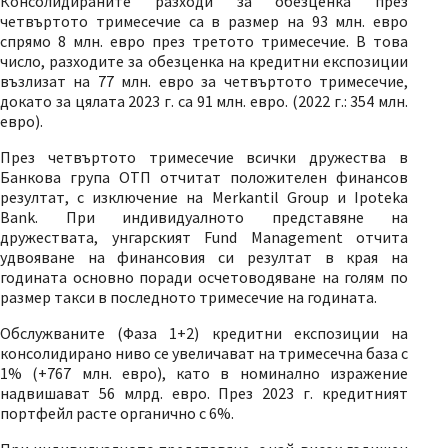
Консолидираните разходи за обезценка през
четвъртото тримесечие са в размер на 93 млн. евро
спрямо 8 млн. евро през третото тримесечие. В това
число, разходите за обезценка на кредитни експозиции
възлизат на 77 млн. евро за четвъртото тримесечие,
докато за цялата 2023 г. са 91 млн. евро. (2022 г.: 354 млн.
евро).
През четвъртото тримесечие всички дружества в
Банкова група ОТП отчитат положителен финансов
резултат, с изключение на Merkantil Group и Ipoteka
Bank. При индивидуалното представяне на
дружествата, унгарският Fund Management отчита
удвояване на финансовия си резултат в края на
годината основно поради осчетоводяване на голям по
размер такси в последното тримесечие на годината.
Обслужваните (Фаза 1+2) кредитни експозиции на
консолидирано ниво се увеличават на тримесечна база с
1% (+767 млн. евро), като в номинално изражение
надвишават 56 млрд. евро. През 2023 г. кредитният
портфейл расте органично с 6%.