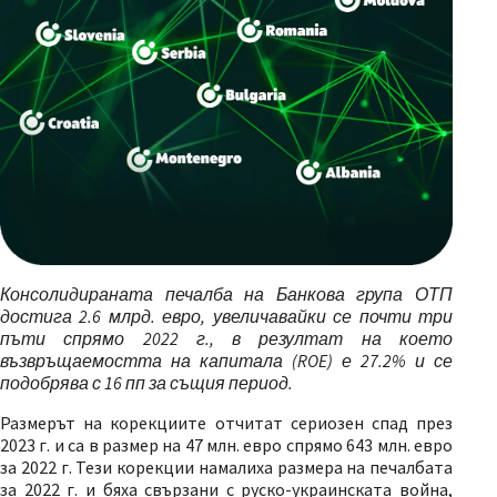
Консолидираната печалба на Банкова група ОТП
достига 2.6 млрд. евро, увеличавайки се почти три
пъти спрямо 2022 г., в резултат на което
възвръщаемостта на капитала (
ROE)
е 27.2% и се
подобрява с 16 пп за същия период.
Размерът на корекциите отчитат сериозен спад през
2023 г. и са в размер на 47 млн. евро спрямо 643 млн. евро
за 2022 г. Тези корекции намалиха размера на печалбата
за 2022 г. и бяха свързани с руско-украинската война,