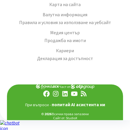
Карта на сайта
Валутна информация
Правила и условия за използване на уебсайт
Медия център
Продажба на имоти
Кариери
Декларация за достъпност
Част от:
попитай AI асистента ни
При въпроси -
©
2026
Всички права запазени
Сайт от:
StudioX