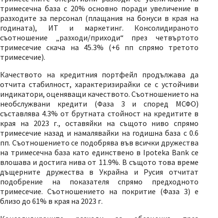
тримесечна база с 20% основно поради увеличение в
разходите за персонал (плащания на бонуси в края на
годината), ИТ и маркетинг. Консолидираното
съотношение „разходи/приходи“ през четвъртото
тримесечие скача на 45.3% (+6 пп спрямо третото
тримесечие).
Качеството на кредитния портфейл продължава да
отчита стабилност, характеризирайки се с устойчиви
индикатори, оценяващи качеството. Съотношението на
необслужвани кредити (Фаза 3 и според МСФО)
съставлява 4.3% от брутната стойност на кредитите в
края на 2023 г., оставяйки на същото ниво спрямо
тримесечие назад и намалявайки на годишна база с 0.6
пп. Съотношението се подобрява във всички дружества
на тримесечна база като единствено в Ipoteka Bank се
влошава и достига нива от 11.9%. В същото това време
дъщерните дружества в Украйна и Русия отчитат
подобрение на показателя спрямо предходното
тримесечие. Съотношението на покритие (Фаза 3) е
близо до 61% в края на 2023 г.