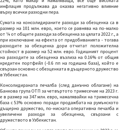
22%, като макар и намаляваща, все още високата
инфлация продължава да оказва негативно влияние
върху всички разходни пера.
Сумата на консолидираните разходи за обезценка са в
размер на 101 млн. евро, което се равнява на по-малко
от ¼ от общите разходи за обезценка за цялата 2022 г., а
при изключване на ефекта от придобиванията - тогава
разходите за обезценка дори отчитат положителна
стойност в размер на 52 млн. евро. Годишният процент
на разходите за обезценка възлиза на 0.16% от общия
кредитен портфейл (-0.6 пп на годишна база), който е
свързан основно с обезценката в дъщерното дружество
в Узбекистан.
Консолидираната печалба (след данъчно облагане) на
Банкова група ОТП за четвъртото тримесечие на 2023 г.
е в размер на 347 млн. евро, намалявайки на тримесечна
база с 53% основно поради продажбата на румънското
дъщерно дружество, по-ниската оперативна печалба и
увеличени разходи за обезценка, свързани с
дружеството в Узбекистан.