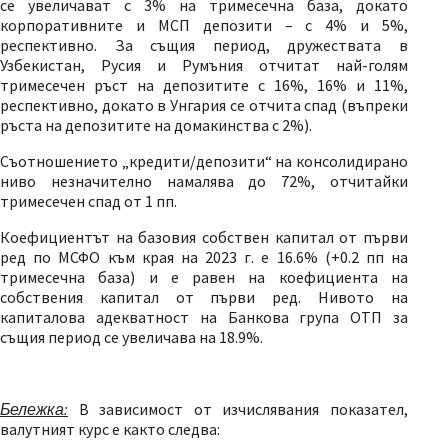
се увеличават с 3% на тримесечна база, докато
корпоративните и МСП депозити – с 4% и 5%,
респективно. За същия период, дружествата в
Узбекистан, Русия и Румъния отчитат най-голям
тримесечен ръст на депозитите с 16%, 16% и 11%,
респективно, докато в Унгария се отчита спад (въпреки
ръста на депозитите на домакинства с 2%).
Съотношението „кредити/депозити“ на консолидирано
ниво незначително намалява до 72%, отчитайки
тримесечен спад от 1 пп.
Коефициентът на базовия собствен капитал от първи
ред по МСФО към края на 2023 г. е 16.6% (+0.2 пп на
тримесечна база) и е равен на коефициента на
собствения капитал от първи ред. Нивото на
капиталова адекватност на Банкова група ОТП за
същия период се увеличава на 18.9%.
Бележка
:
В зависимост от изчислявания показател,
валутният курс е както следва: