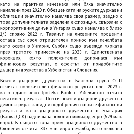
като на практика изчезнаха или бяха значително
намалени през 2023 г. Обезценката на руските държавни
облигации значително намалява своя размер, заедно с
това допълнителната заделена експозиция, свързана с
корпоративния данък в Унгария също намалява с близо
1/3 спрямо 2022 г. Таванът на лихвените проценти
остава със своя отрицателен принос към печалбата
като освен в Унгария, Сърбия също въвежда мярката
през третото тримесечие на 2023 г. Единствената
корекция, която положително допринася към
финансовия резултат, е ефектът от придобитите
дъщерни дружества в Узбекистан и Словения.
Всички дъщерни дружества в Банкова група ОТП
отчитат положителен финансов резултат през 2023 г.
като единствено Ipoteka Bank в Узбекистан отчита
негативен резултат. Почти всички дъщерни дружества
демонстрират завидни подобрения в своите финансови
резултати като дъщерното дружество в България
(Банка ДСК) надвишава половин милиард евро (529 млн.
евро). В същото това време дъщерното дружество в
Словения отчита 337 млн. евро печалба, като включва