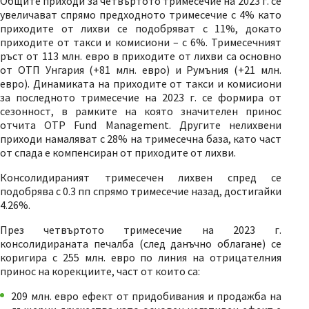
Общите приходи за четвъртото тримесечие на 2023 г. се
увеличават спрямо предходното тримесечие с 4% като
приходите от лихви се подобряват с 11%, докато
приходите от такси и комисиони – с 6%. Тримесечният
ръст от 113 млн. евро в приходите от лихви са основно
от ОТП Унгария (+81 млн. евро) и Румъния (+21 млн.
евро). Динамиката на приходите от такси и комисиони
за последното тримесечие на 2023 г. се формира от
сезонност, в рамките на която значителен принос
отчита OTP Fund Management. Другите нелихвени
приходи намаляват с 28% на тримесечна база, като част
от спада е компенсиран от приходите от лихви.
Консолидираният тримесечен лихвен спред се
подобрява с 0.3 пп спрямо тримесечие назад, достигайки
4.26%.
През четвъртото тримесечие на 2023 г.
консолидираната печалба (след данъчно облагане) се
коригира с 255 млн. евро по линия на отрицателния
принос на корекциите, част от които са:
209 млн. евро ефект от придобивания и продажба на