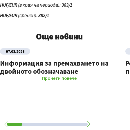
HUF/EUR
(в края на периода)
:
383/1
HUF/EUR
(
среден):
3
8
2/1
Още новини
07.08.2026
Информация за премахването на
Р
двойното обозначаване
п
Прочети повече