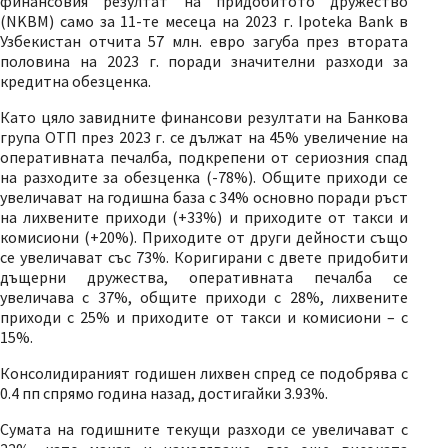
финансовия резултат на придобитото дружество
(NKBM) само за 11-те месеца на 2023 г. Ipoteka Bank в
Узбекистан отчита 57 млн. евро загуба през втората
половина на 2023 г. поради значителни разходи за
кредитна обезценка.
Като цяло завидните финансови резултати на Банкова
група ОТП през 2023 г. се дължат на 45% увеличение на
оперативната печалба, подкрепени от сериозния спад
на разходите за обезценка (-78%). Общите приходи се
увеличават на годишна база с 34% основно поради ръст
на лихвените приходи (+33%) и приходите от такси и
комисиони (+20%). Приходите от други дейности също
се увеличават със 73%. Коригирани с двете придобити
дъщерни дружества, оперативната печалба се
увеличава с 37%, общите приходи с 28%, лихвените
приходи с 25% и приходите от такси и комисиони – с
15%.
Консолидираният годишен лихвен спред се подобрява с
0.4 пп спрямо година назад, достигайки 3.93%.
Сумата на годишните текущи разходи се увеличават с