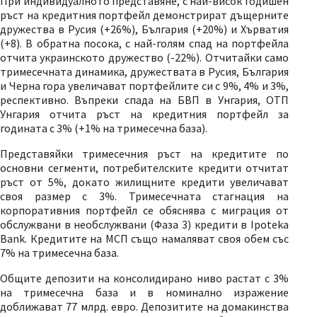
При индивидуалното представяне, с най-висок годишен
ръст на кредитния портфейл демонстрират дъщерните
дружества в Русия (+26%), България (+20%) и Хърватия
(+8). В обратна посока, с най-голям спад на портфейла
отчита украинското дружество (-22%). Отчитайки само
тримесечната динамика, дружествата в Русия, България
и Черна гора увеличават портфейлите си с 9%, 4% и 3%,
респективно. Въпреки спада на БВП в Унгария, ОТП
Унгария отчита ръст на кредитния портфейл за
годината с 3% (+1% на тримесечна база).
Представяйки тримесечния ръст на кредитите по
основни сегменти, потребителските кредити отчитат
ръст от 5%, докато жилищните кредити увеличават
своя размер с 3%. Тримесечната стагнация на
корпоративния портфейл се обяснява с миграция от
обслужвани в необслужвани (Фаза 3) кредити в Ipoteka
Bank. Кредитите на МСП също намаляват своя обем със
7% на тримесечна база.
Общите депозити на консолидирано ниво растат с 3%
на тримесечна база и в номинално изражение
доближават 77 млрд. евро. Депозитите на домакинства