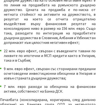
дъщерни дружества като основен негативен ефект е
по линия на продажбата на румънското дъщерно
дружество. Цената на продажба е по-ниска от
нетната стойност на активите на дружеството, в
резултат на което се отчита отрицателно
въздействие върху финансовия резултат на
консолидирано ниво в размер на 156 млн. евро. Също
така, разходите по интеграция на придобитите
дъщерни дружества в Словения, Албания и Узбекистан
допринасят към цялостния негативен ефект;
22 млн. евро ефект, свързан с въведените тавани по
лихвите по ипотечни и МСП кредити както в Унгария,
така и в Сърбия;
9 млн. евро ефект, свързан със сторнирани предишни
осчетоводени инвестиционни обезценки в Унгария и
извън страната дъщерни дружества;
7 млн. евро разходи за обезценка на финансови
активи, собственост на Банка ДСК.
Печалбата (консолидирана, коригирана, след данъчно
облагане) на Банкова група ОТП за четвъртото