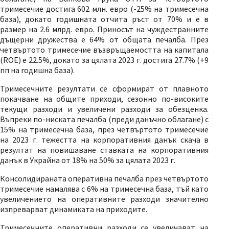
тримесечие достига 602 млн. евро (-25% на тримесечна
база), докато годишната отчита ръст от 70% и е в
размер на 2.6 млрд. евро. Приносът на чуждестранните
дъщерни дружества е 64% от общата печалба. През
четвъртото тримесечие възвръщаемостта на капитала
(ROE) е 22.5%, докато за цялата 2023 г. достига 27.7% (+9
пп на годишна база).
Тримесечните резултати се сформират от плавното
покачване на общите приходи, сезонно по-високите
текущи разходи и увеличени разходи за обезценка.
Въпреки по-ниската печалба (преди данъчно облагане) с
15% на тримесечна база, през четвъртото тримесечие
на 2023 г. тежестта на корпоративния данък скача в
резултат на повишаване ставката на корпоративния
данък в Украйна от 18% на 50% за цялата 2023 г.
Консолидираната оперативна печалба през четвъртото
тримесечие намалява с 6% на тримесечна база, тъй като
увеличението на оперативните разходи значително
изпреварват динамиката на приходите.
Тримесечните оперативни разходи се увеличават на