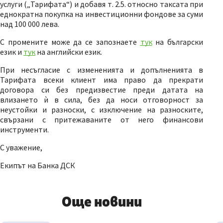
услуги („Тарифата“) и добавя т. 2.5. относно таксата при
еднократна покупка на инвестиционни фондове за суми
над 100 000 лева.
С промените може да се запознаете
тук
на български
език и
тук
на английски език.
При несъгласие с измененията и допълненията в
Тарифата всеки клиент има право да прекрати
договора си без предизвестие преди датата на
влизането ѝ в сила, без да носи отговорност за
неустойки и разноски, с изключение на разноските,
свързани с притежаваните от него финансови
инструменти.
С уважение,
Екипът на Банка ДСК
Още новини