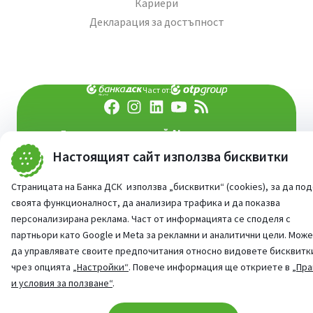
Кариери
Декларация за достъпност
Част от:
попитай AI асистента ни
При въпроси -
Настоящият сайт използва бисквитки
©
2026
Всички права запазени
Сайт от:
StudioX
Страницата на Банка ДСК използва „бисквитки“ (cookies), за да по
своята функционалност, да анализира трафика и да показва
персонализирана реклама. Част от информацията се споделя с
партньори като Google и Meta за рекламни и аналитични цели. Мож
да управлявате своите предпочитания относно видовете бисквитк
чрез опцията
„Настройки“
. Повече информация ще откриете в
„Пра
и условия за ползване“
.