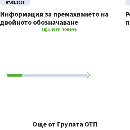
07.08.2026
Информация за премахването на
Р
двойното обозначаване
п
Прочети повече
Още от Групата ОТП