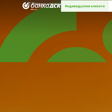
Новини и промоции
Детайли
Индивидуални клиенти