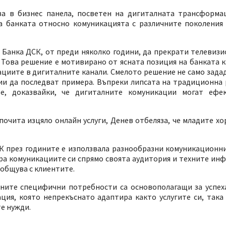
а в бизнес панела, посветен на дигиталната трансформа
а банката относно комуникацията с различните поколения
 Банка ДСК, от преди няколко години, да прекрати телевизи
. Това решение е мотивирано от ясната позиция на банката 
ациите в дигиталните канали. Смелото решение не само зада
ии да последват примера. Въпреки липсата на традиционна 
е, доказвайки, че дигиталните комуникации могат ефе
чита изцяло онлайн услуги, Денев отбеляза, че младите хо
СК през годините е използвала разнообразни комуникационн
ра комуникациите си спрямо своята аудитория и техните ин
 общува с клиентите.
ните специфични потребности са основополагащи за успеха
ия, която непрекъснато адаптира както услугите си, така 
те нужди.