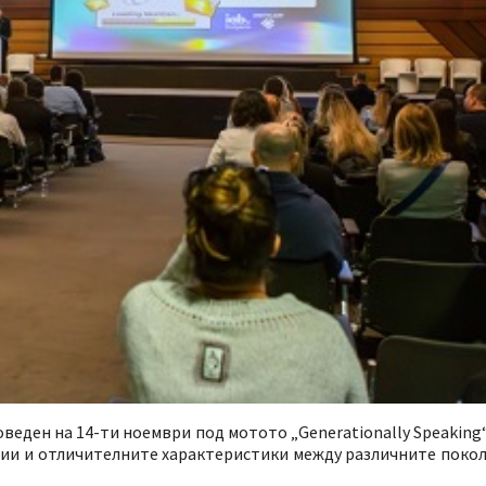
оведен на 14-ти ноември под мотото „Generationally Speaking
ии и отличителните характеристики между различните покол