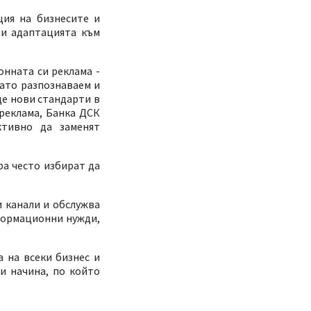
ция на бизнесите и
 и адаптацията към
онната си реклама -
като разпознаваем и
де нови стандарти в
реклама, Банка ДСК
ктивно да заменят
ра често избират да
и канали и обслужва
формационни нужди,
 на всеки бизнес и
и начина, по който