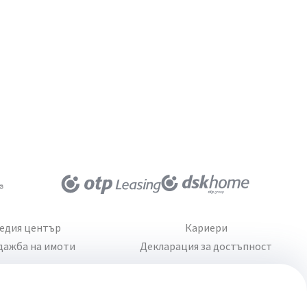
едия център
Кариери
дажба на имоти
Декларация за достъпност