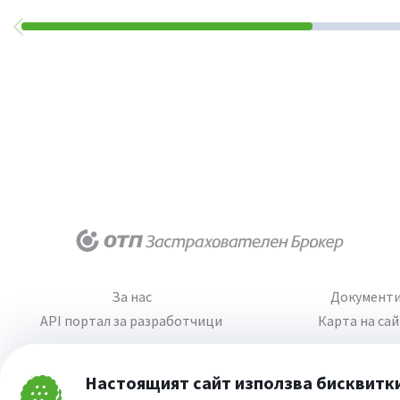
За нас
Документ
API портал за разработчици
Карта на са
Настоящият сайт използва бисквитк
Затвори