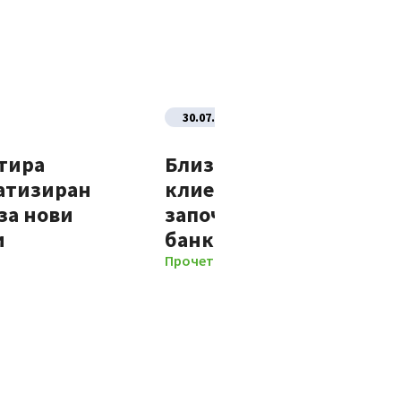
30.07.2026
тира
Близо 70% от новите
атизиран
клиенти на Банка ДСК
за нови
започват отношенията 
и
банката изцяло дигит
Прочети повече