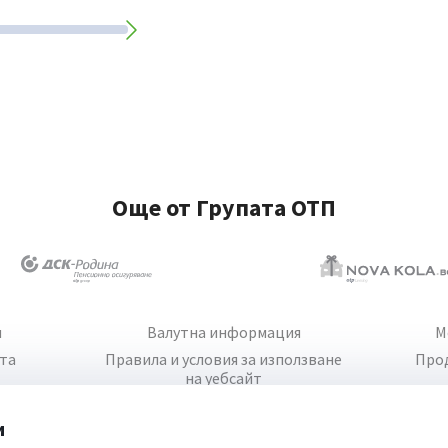
Още от Групата ОТП
и
Валутна информация
М
йта
Правила и условия за използване
Про
на уебсайт
и