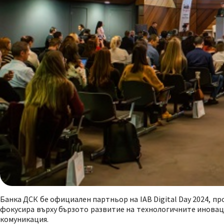
Банка ДСК бе официален партньор на IAB Digital Day 2024, пр
фокусира върху бързото развитие на технологичните иновац
комуникация.