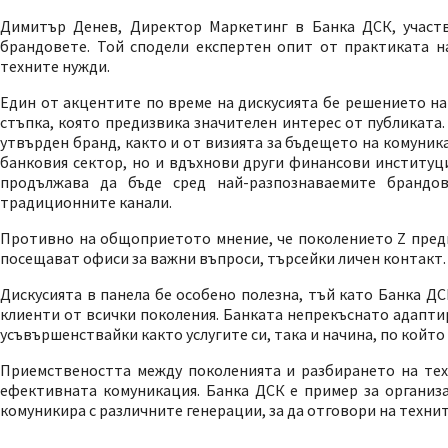
Димитър Денев, Директор Маркетинг в Банка ДСК, участв
брандовете. Той сподели експертен опит от практиката н
техните нужди.
Един от акцентите по време на дискусията бе решението на
стъпка, която предизвика значителен интерес от публиката
утвърден бранд, както и от визията за бъдещето на комуник
банковия сектор, но и вдъхнови други финансови институц
продължава да бъде сред най-разпознаваемите брандов
традиционните канали.
Противно на общоприетото мнение, че поколението Z предпо
посещават офиси за важни въпроси, търсейки личен контакт.
Дискусията в панела бе особено полезна, тъй като Банка Д
клиенти от всички поколения. Банката непрекъснато адапти
усъвършенствайки както услугите си, така и начина, по който
Приемствеността между поколенията и разбирането на тех
ефективната комуникация. Банка ДСК е пример за организац
комуникира с различните генерации, за да отговори на техни