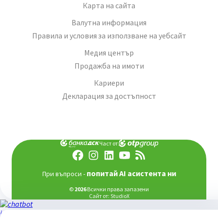
Карта на сайта
Валутна информация
Правила и условия за използване на уебсайт
Медия център
Продажба на имоти
Кариери
Декларация за достъпност
Част от:
попитай AI асистента ни
При въпроси -
©
2026
Всички права запазени
Сайт от:
StudioX