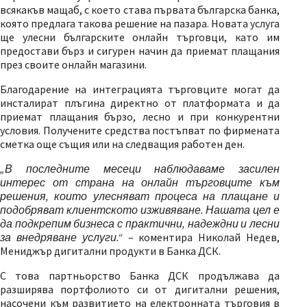
всякакъв мащаб, с което става първата българска банка,
която предлага такова решение на пазара. Новата услуга
ще улесни българските онлайн търговци, като им
предостави бърз и сигурен начин да приемат плащания
през своите онлайн магазини.
Благодарение на интеграцията търговците могат да
инсталират плъгина директно от платформата и да
приемат плащания бързо, лесно и при конкурентни
условия. Получените средства постъпват по фирмената
сметка още същия или на следващия работен ден.
„В последните месеци наблюдаваме засилен
интерес от страна на онлайн търговците към
решения, които улесняват процеса на плащане и
подобряват клиентското изживяване. Нашата цел е
да подкрепим бизнеса с практични, надеждни и лесни
за внедряване услуги.“
– коментира Николай Недев,
Мениджър дигитални продукти в Банка ДСК.
С това партньорство Банка ДСК продължава да
разширява портфолиото си от дигитални решения,
насочени към развитието на електронната търговия в