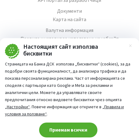
API портал за разработчици
Документи
Карта на сайта
Валутна информация
Правила и условия за използване на уебсайт
Настоящият сайт използва
Зат
Медия център
бисквитки
Продажба на имоти
Страницата на Банка ДСК използва „бисквитки“ (cookies), за да
Кариери
подобри своята функционалност, да анализира трафика и да
Декларация за достъпност
показва персонализирана реклама. Част от информацията се
споделя с партньори като Google и Meta за рекламни и
аналитични цели. Можете да управлявате своите
предпочитания относно видовете бисквитки чрез опцията
„Настройки“
. Повече информация ще откриете в
„Правила и
Част от:
условия за ползване“
.
попитай AI асистента ни
При въпроси -
Cookie consent change
Приемам всички
©
2026
Всички права запазени