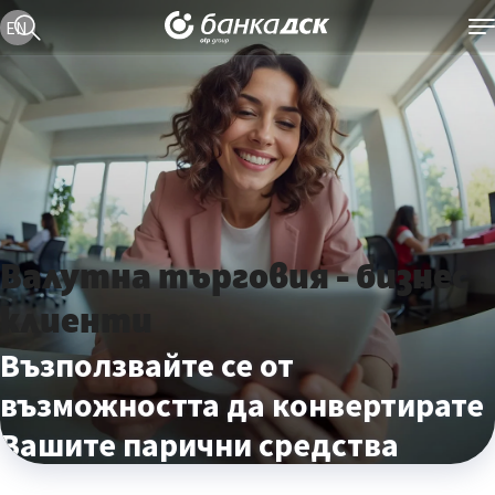
Текуща езикова версия е българска
EN
Валутна търговия - бизнес
клиенти
Възползвайте се от
възможността да конвертирате
Вашите парични средства