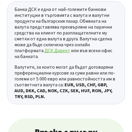
Банка ДСК е една от най-големите банкови
институции в търговията с валута и валутни
продукти на българския пазар. Обмяната на
валута представлява прехвърляне на парични
средства на клиент по разплащателните му
сметки от една валута в друга. Валутна сделка
може да бъде сключена чрез онлайн
платформата
ДСК Директ
или във всеки офис
на банката.
Валутите, за които могат да бъдат договаряни
преференциални курсове за суми равни или по-
големи от 5 000 евро или равностойността им в
съответната валута са:
EUR, USD, CHF, GBP,
AUD, DKK, CAD, NOK, CZK, SEK, HUF, RON, JPY,
TRY, RSD, PLN.