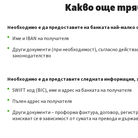
Какво още тря
Необходимо е да предоставите на банката най-малко с
Име и IBAN на получателя
Други документи (при необходимост), съгласно действ
законодателство
Необходимо е да представите следната информация, за
SWIFT код (BIC), име и адрес на банката на получателя
Пълен адрес на получателя
Други документи – проформа фактура, договор, регистр
изискват се в зависимост от сумата на превода и държа