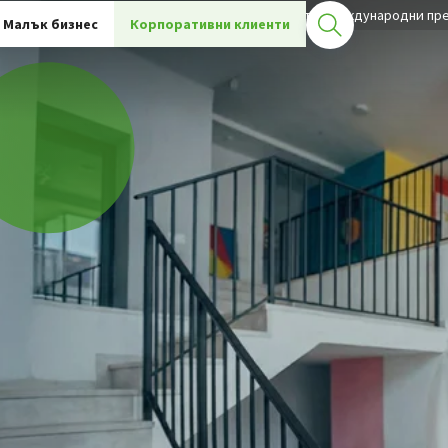
оративни клиенти - продукти
Кеш мениджмънт
Международни пре
Малък бизнес
Корпоративни клиенти