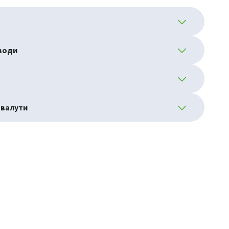
еводи
 валути