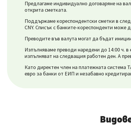
Предлагаме индивидуално договаряне на валут
открита сметката.
Поддържаме кореспондентски сметки в следнит
CNY. Списък с банките-кореспонденти може 
Преводите във валута могат да бъдат инициир
Изпълняваме преводи наредени до 14:00 ч. в 
изпълняват на следващия работен ден. А пре
Като директен член на платежната система T
евро за банки от ЕИП и незабавно кредитиран
Видов