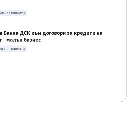
бизнес клиенти
а Банка ДСК към договори за кредити на
т - малък бизнес
бизнес клиенти