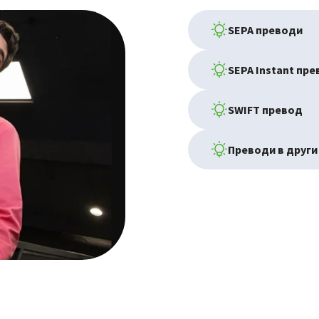
SEPA преводи
SEPA Instant пр
SWIFT превод
Преводи в други