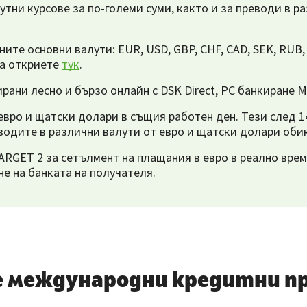
ни курсове за по-големи суми, както и за преводи в ра
е основни валути: EUR, USD, GBP, CHF, CAD, SEK, RUB, R
да откриете
тук
.
ани лесно и бързо онлайн с DSK Direct, PC банкиране M
евро и щатски долари в същия работен ден. Тези след 14
водите в различни валути от евро и щатски долари обик
ARGET 2 за сетълмент на плащания в евро в реално врем
е на банката на получателя.
е международни кредитни пр