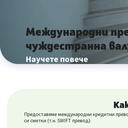
Международни пре
чуждестранна ва
Научете повече
Ка
Предоставяме международни кредитни превод
си сметки (т.н. SWIFT превод).