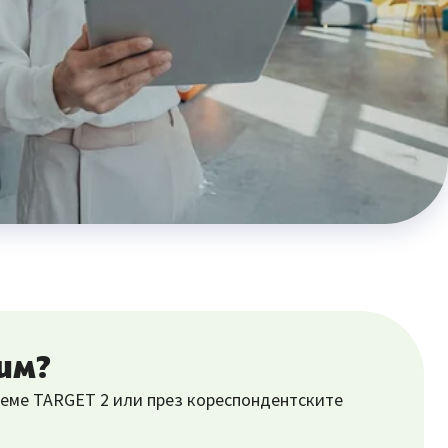
им?
реме TARGET 2 или през кореспондентските