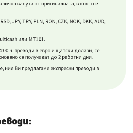
злична валута от оригиналната, в която е
SD, JPY, TRY, PLN, RON, CZK, NOK, DKK, AUD,
ulticash или МТ101.
:00 ч. преводи в евро и щатски долари, се
новено се получават до 2 работни дни.
е, ние Ви предлагаме експресни преводи в
еводи: