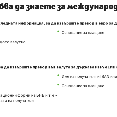
бва да знаете за междунаро
ледната информация, за да извършите превод в евро за 
Основание за плащане
ащото валутно
 да извършите превод във валута за държава извън ЕИП (
Име на получателя и IBAN или
Основание за плащане
ационни форми на БНБ и т.н. –
вата на получателя