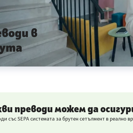
води в
лута
кви преводи можем да осигур
и със SEPA системата за брутен сетълмент в реално в