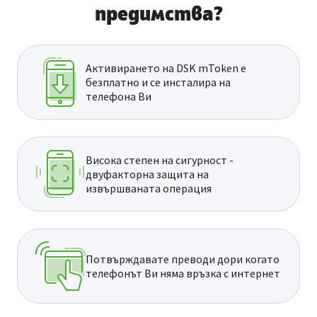
предимства?
Активирането на DSK mToken е
безплатно и се инсталира на
телефона Ви
Висока степен на сигурност -
двуфакторна защита на
извършваната операция
Потвърждавате преводи дори когато
телефонът Ви няма връзка с интернет