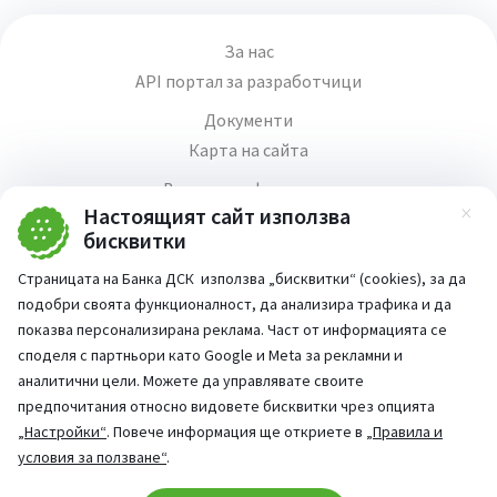
За нас
API портал за разработчици
Документи
Карта на сайта
Валутна информация
Настоящият сайт използва
Правила и условия за използване на уебсайт
Зат
бисквитки
Медия център
Страницата на Банка ДСК използва „бисквитки“ (cookies), за да
Продажба на имоти
подобри своята функционалност, да анализира трафика и да
Кариери
показва персонализирана реклама. Част от информацията се
Декларация за достъпност
споделя с партньори като Google и Meta за рекламни и
аналитични цели. Можете да управлявате своите
предпочитания относно видовете бисквитки чрез опцията
„Настройки“
. Повече информация ще откриете в
„Правила и
условия за ползване“
.
Част от: