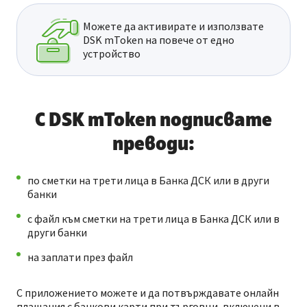
Можете да активирате и използвате
DSK mToken на повече от едно
устройство
С DSK mToken подписвате
преводи:
по сметки на трети лица в Банка ДСК или в други
банки
с файл към сметки на трети лица в Банка ДСК или в
други банки
на заплати през файл
С приложението можете и да потвърждавате онлайн
плащания с банкови карти при търговци, включени в