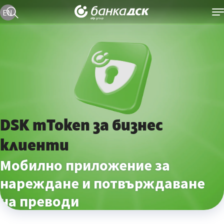
Текуща езикова версия е българска
EN
DSK mToken за бизнес
клиенти
Мобилно приложение за
нареждане и потвърждаване
на преводи