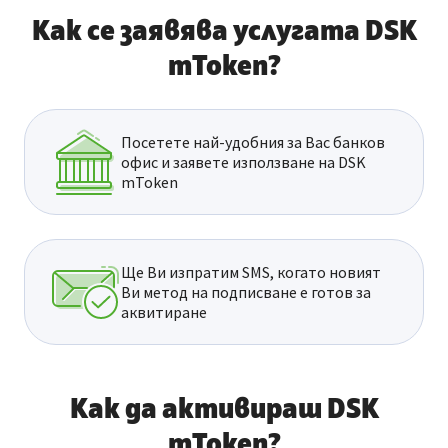
Как се заявява услугата DSK
mToken?
Посетете най-удобния за Вас банков
офис и заявете използване на DSK
mToken
Ще Ви изпратим SMS, когато новият
Ви метод на подписване е готов за
аквитиране
Как да активираш DSK
mToken?