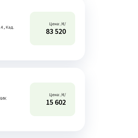
Цена: /€/
4 , Кад.
83 520
и
Цена: /€/
ДЖИК
15 602