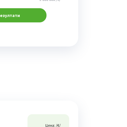
езултати
Цена: /€/