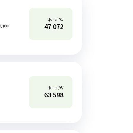
Цена: /€/
47 072
 ВИДИН
Цена: /€/
63 598