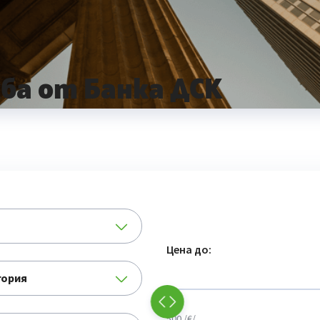
ба от Банка ДСК
Цена до:
500 /€/