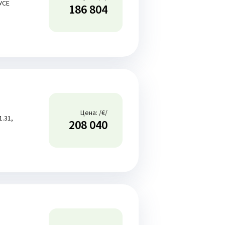
РУСЕ
186 804
и
Цена: /€/
.31,
208 040