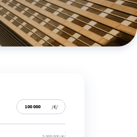
/€/
5 000 000 /€/