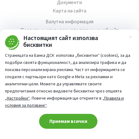
Документи
Карта на сайта
Валутна информация
Правила и условия за използване на уебсайт
Настоящият сайт използва
Зат
Медия център
бисквитки
Продажба на имоти
Страницата на Банка ДСК използва „бисквитки“ (cookies), за да
Кариери
подобри своята функционалност, да анализира трафика и да
Декларация за достъпност
показва персонализирана реклама. Част от информацията се
споделя с партньори като Google и Meta за рекламни и
аналитични цели. Можете да управлявате своите
предпочитания относно видовете бисквитки чрез опцията
„Настройки“
. Повече информация ще откриете в
„Правила и
Част от:
условия за ползване“
.
попитай AI асистента ни
При въпроси -
Cookie consent change
Приемам всички
©
2026
Всички права запазени
Сайт от:
StudioX