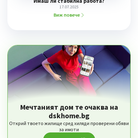
Имаш ли стабилна работа?
17.07.2025
Виж повече
Мечтаният дом те очаква на
dskhome.bg
Открий твоето жилище сред хиляди проверени обяви
за имоти