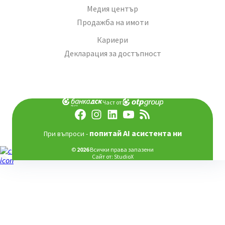
Медия център
Продажба на имоти
Кариери
Декларация за достъпност
Част от:
попитай AI асистента ни
При въпроси -
©
2026
Всички права запазени
Сайт от:
StudioX