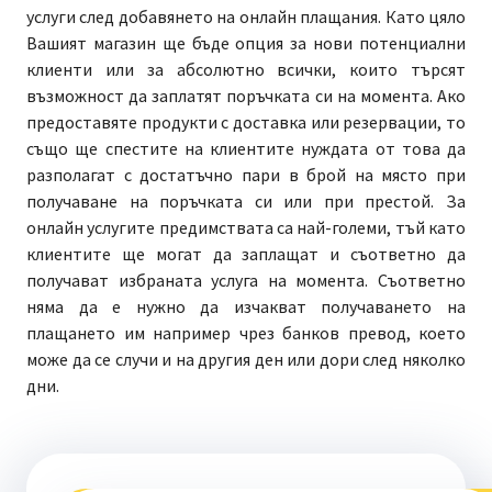
услуги след добавянето на онлайн плащания. Като цяло
Вашият магазин ще бъде опция за нови потенциални
клиенти или за абсолютно всички, които търсят
възможност да заплатят поръчката си на момента. Ако
предоставяте продукти с доставка или резервации, то
също ще спестите на клиентите нуждата от това да
разполагат с достатъчно пари в брой на място при
получаване на поръчката си или при престой. За
онлайн услугите предимствата са най-големи, тъй като
клиентите ще могат да заплащат и съответно да
получават избраната услуга на момента. Съответно
няма да е нужно да изчакват получаването на
плащането им например чрез банков превод, което
може да се случи и на другия ден или дори след няколко
дни.