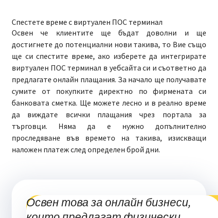
Спестете време с виртуален ПОС терминал
Освен че клиентите ще бъдат доволни и ще
достигнете до потенциални нови такива, то Вие също
ще си спестите време, ако изберете да интегрирате
виртуален ПОС терминал в уебсайта си и съответно да
предлагате онлайн плащания. За начало ще получавате
сумите от покупките директно по фирмената си
банковата сметка. Ще можете лесно и в реално време
да виждате всички плащания чрез портала за
търговци. Няма да е нужно допълнително
проследяване във времето на такива, изискващи
наложен платеж след определен брой дни.
Освен това за онлайн бизнеси,
които предлагат физически