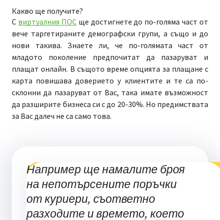
Какво ще получите?
С
виртуалния ПОС
ще достигнете до по-голяма част от
вече таргетираните демографски групи, а също и до
нови такива. Знаете ли, че по-голямата част от
младото поколение предпочитат да пазаруват и
плащат онлайн. В същото време опцията за плащане с
карта повишава доверието у клиентите и те са по-
склонни да пазаруват от Вас, така имате възможност
да разширите бизнеса си с до 20-30%. Но предимствата
за Вас далеч не са само това.
Например ще намалите броя
на непотърсените поръчки
от куриери, съответно
разходите и времето, което