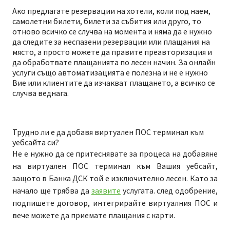
Ако предлагате резервации на хотели, коли под наем,
самолетни билети, билети за събития или друго, то
отново всичко се случва на момента и няма да е нужно
да следите за неспазени резервации или плащания на
място, а просто можете да правите преавторизация и
да обработвате плащанията по лесен начин. За онлайн
услуги също автоматизацията е полезна и не е нужно
Вие или клиентите да изчакват плащането, а всичко се
случва веднага.
Трудно ли е да добавя виртуален ПОС терминал към
уебсайта си?
Не е нужно да се притеснявате за процеса на добавяне
на виртуален ПОС терминал към Вашия уебсайт,
защото в Банка ДСК той е изключително лесен. Като за
начало ще трябва да
заявите
услугата. след одобрение,
подпишете договор, интегрирайте виртуалния ПОС и
вече можете да приемате плащания с карти.