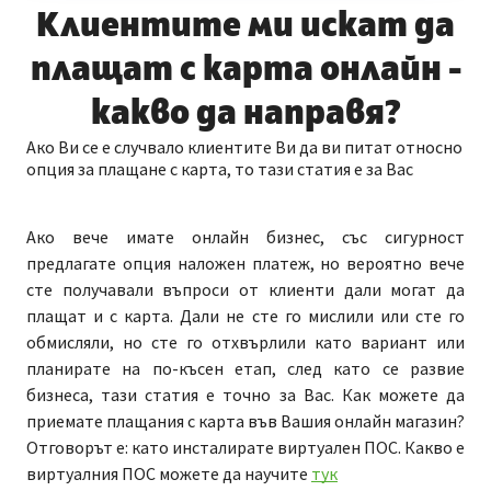
Клиентите ми искат да
плащат с карта онлайн -
какво да направя?
Ако Ви се е случвало клиентите Ви да ви питат относно
опция за плащане с карта, то тази статия е за Вас
Ако вече имате онлайн бизнес, със сигурност
предлагате опция наложен платеж, но вероятно вече
сте получавали въпроси от клиенти дали могат да
плащат и с карта. Дали не сте го мислили или сте го
обмисляли, но сте го отхвърлили като вариант или
планирате на по-късен етап, след като се развие
бизнеса, тази статия е точно за Вас. Как можете да
приемате плащания с карта във Вашия онлайн магазин?
Отговорът е: като инсталирате виртуален ПОС. Какво е
виртуалния ПОС можете да научите
тук