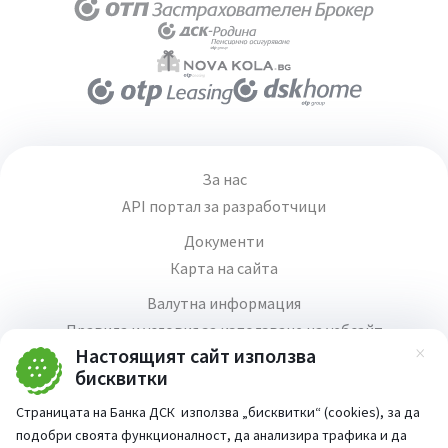
За нас
API портал за разработчици
Документи
Карта на сайта
Валутна информация
Правила и условия за използване на уебсайт
Настоящият сайт използва
Зат
Медия център
бисквитки
Продажба на имоти
Страницата на Банка ДСК използва „бисквитки“ (cookies), за да
Кариери
подобри своята функционалност, да анализира трафика и да