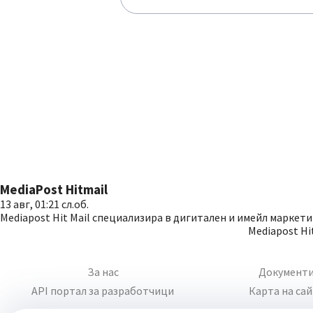
MediaPost Hitmail
13 авг, 01:21 сл.об.
Mediapost Hit Mail специализира в дигитален и имейл маркети
Mediapost Hi
За нас
Документ
API портал за разработчици
Карта на са