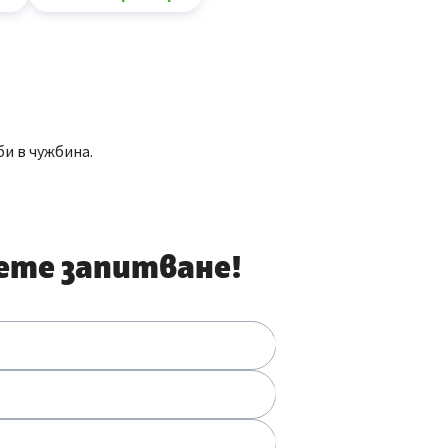
би в чужбина.
ете запитване!