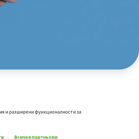
ия и разширени функционалности за
ги
Всички партньори