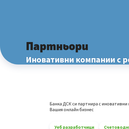
Партньори
Иновативни компании с р
Банка ДСК си партнира с иновативни
Вашия онлайн бизнес
Уеб разработчици
Счетоводни