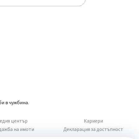
би в чужбина.
едия център
Кариери
дажба на имоти
Декларация за достъпност