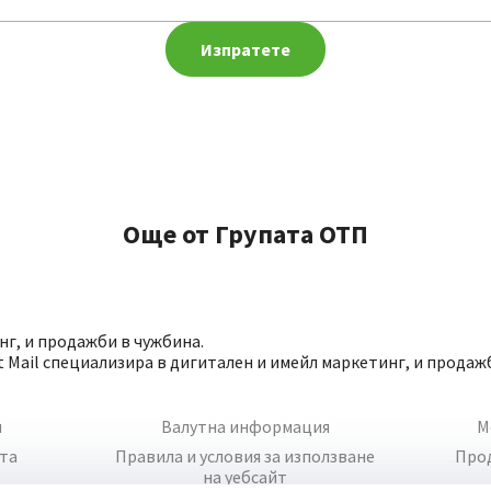
Изпратете
Още от Групата ОТП
нг, и продажби в чужбина.
t Mail специализира в дигитален и имейл маркетинг, и продаж
и
Валутна информация
М
йта
Правила и условия за използване
Про
на уебсайт