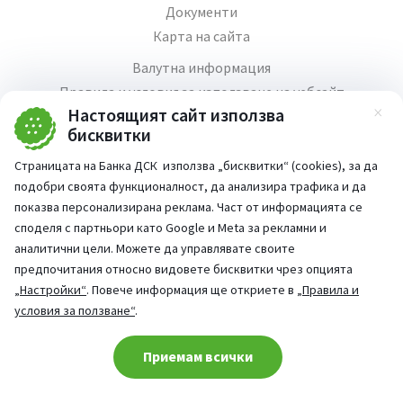
Документи
Карта на сайта
Валутна информация
Правила и условия за използване на уебсайт
Настоящият сайт използва
Зат
Медия център
бисквитки
Продажба на имоти
Страницата на Банка ДСК използва „бисквитки“ (cookies), за да
Кариери
подобри своята функционалност, да анализира трафика и да
Декларация за достъпност
показва персонализирана реклама. Част от информацията се
споделя с партньори като Google и Meta за рекламни и
аналитични цели. Можете да управлявате своите
предпочитания относно видовете бисквитки чрез опцията
„Настройки“
. Повече информация ще откриете в
„Правила и
Част от:
условия за ползване“
.
попитай AI асистента ни
При въпроси -
Cookie consent change
Приемам всички
©
2026
Всички права запазени
Сайт от:
StudioX