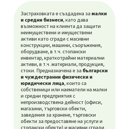
Застраховката е създадена за
малки
и средни бизнеси
, като дава
възможност на клиента да защити
неимуществени и имуществени
активи като сгради с масивни
конструкции, машини, съоръжения,
оборудване, в т.ч. стопански
инвентар, краткотрайни материални
активи, в т.ч .материали, продукция,
стоки. Предназначена е за
български
и чуждестранни физически и
юридически лица
, които са
собственици или наематели на малки
и средни предприятия с
непроизводствена дейност (офиси,
магазини, търговски обекти,
заведения за хранене, търговски
обекти за предоставяне на услуги и
стопански обекти) и масивни сгради