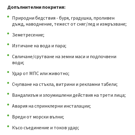
Допълнителни покрития:
Природни бедствия - буря, градушка, проливен
дъжд, наводнение, тежест от сняг/лед и измръзване;
Земетресение;
Изтичане на вода и пара;
Свличане/срутване на земни маси и подпочвени
води;
Удар от МПС или животно;
Счупване на стъкла, витрини и рекламни табели;
Вандализъм и злоумишлени действия на трети лица;
Авария на спринклерни инсталации;
Вреди от морски вълни;
Късо съединение и токов удар;