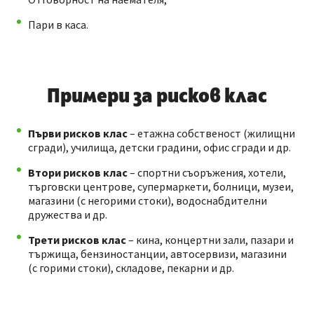
Пари в каса.
Примери за рисков клас
Първи рисков клас
– етажна собственост (жилищни
сгради), училища, детски градини, офис сгради и др.
Втори рисков клас
– спортни съоръжения, хотели,
търговски центрове, супермаркети, болници, музеи,
магазини (с негорими стоки), водоснабдителни
дружества и др.
Трети рисков клас
– кина, концертни зали, пазари и
тържища, бензиностанции, автосервизи, магазини
(с горими стоки), складове, пекарни и др.