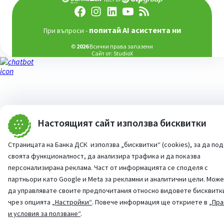
попитай AI асистента ни
При въпроси -
©
2026
Всички права запазени
Сайт от:
StudioX
Настоящият сайт използва бисквитки
Страницата на Банка ДСК използва „бисквитки“ (cookies), за да по
своята функционалност, да анализира трафика и да показва
персонализирана реклама. Част от информацията се споделя с
партньори като Google и Meta за рекламни и аналитични цели. Мож
да управлявате своите предпочитания относно видовете бисквитк
чрез опцията
„Настройки“
. Повече информация ще откриете в
„Пра
и условия за ползване“
.