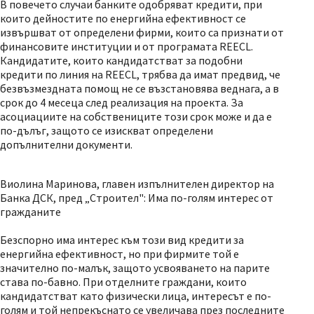
В повечето случаи банките одобряват кредити, при
които дейностите по енергийна ефективност се
извършват от определени фирми, които са признати от
финансовите институции и от програмата REECL.
Кандидатите, които кандидатстват за подобни
кредити по линия на REECL, трябва да имат предвид, че
безвъзмездната помощ не се възстановява веднага, а в
срок до 4 месеца след реализация на проекта. За
асоциациите на собствениците този срок може и да е
по-дълъг, защото се изискват определени
допълнителни документи.
Виолина Маринова, главен изпълнителен директор на
Банка ДСК, пред „Строител": Има по-голям интерес от
гражданите
Безспорно има интерес към този вид кредити за
енергийна ефективност, но при фирмите той е
значително по-малък, защото усвояването на парите
става по-бавно. При отделните граждани, които
кандидатстват като физически лица, интересът е по-
голям и той непрекъснато се увеличава през последните