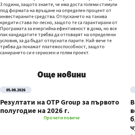
3 години, защото знаете, че има доста големи стимули
под формата на връщане на определен процент от
инвестираните средства. Отпускането на такива
кредити става по-лесно, защото те са гарантирани от
Програмата за енергийна ефективност в дома, но все
пак кандидатите трябва да отговарят на определени
условия, за да бъдат отпуснати парите. Най-вече те
трябва да покажат платежоспособност, защото
санирането си е сериозен и голям проект.
Още новини
05.08.2026
Резултати на OTP Group за първото
В
полугодие на 2026 г.
в
б
Прочети повече
ч