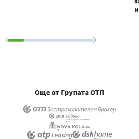
з
и
Още от Групата ОТП