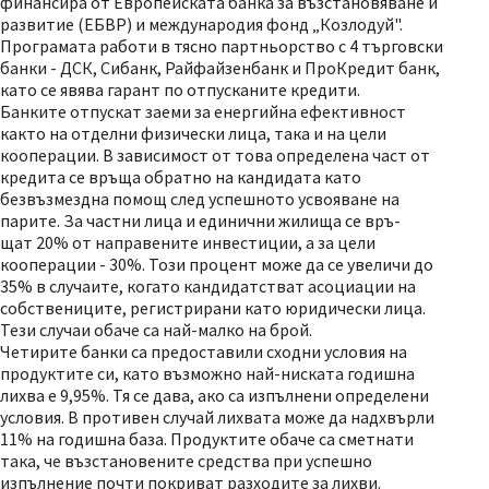
финансира от Европейската банка за възстановяване и
развитие (ЕБВР) и международия фонд „Козлодуй".
Програмата работи в тясно партньорство с 4 търговски
банки - ДСК, Сибанк, Райфайзенбанк и ПроКредит банк,
като се явява гарант по отпусканите кредити.
Банките отпускат заеми за енергийна ефективност
както на отделни физически лица, така и на цели
кооперации. В зависимост от това определена част от
кредита се връща обратно на кандидата като
безвъзмездна помощ след успешното усвояване на
парите. За частни лица и единични жилища се връ-
щат 20% от направените инвестиции, а за цели
кооперации - 30%. Този процент може да се увеличи до
35% в случаите, когато кандидатстват асоциации на
собствениците, регистрирани като юридически лица.
Тези случаи обаче са най-малко на брой.
Четирите банки са предоставили сходни условия на
продуктите си, като възможно най-ниската годишна
лихва е 9,95%. Тя се дава, ако са изпълнени определени
условия. В противен случай лихвата може да надхвърли
11% на годишна база. Продуктите обаче са сметнати
така, че възстановените средства при успешно
изпълнение почти покриват разходите за лихви.