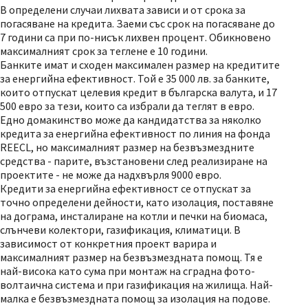
В определени случаи лихвата зависи и от срока за
погасяване на кредита. Заеми със срок на погасяване до
7 години са при по-нисък лихвен процент. Обикновено
максималният срок за теглене е 10 години.
Банките имат и сходен максимален размер на кредитите
за енергийна ефективност. Той е 35 000 лв. за банките,
които отпускат целевия кредит в българска валута, и 17
500 евро за тези, които са избрали да теглят в евро.
Едно домакинство може да кандидатства за няколко
кредита за енергийна ефективност по линия на фонда
REECL, но максималният размер на безвъзмездните
средства - парите, възстановени след реализиране на
проектите - не може да надхвърля 9000 евро.
Кредити за енергийна ефективност се отпускат за
точно определени дейности, като изолация, поставяне
на дограма, инсталиране на котли и печки на биомаса,
слънчеви колектори, газификация, климатици. В
зависимост от конкретния проект варира и
максималният размер на безвъзмездната помощ. Тя е
най-висока като сума при монтаж на сградна фото-
волтаична система и при газификация на жилища. Най-
малка е безвъзмездната помощ за изолация на подове.