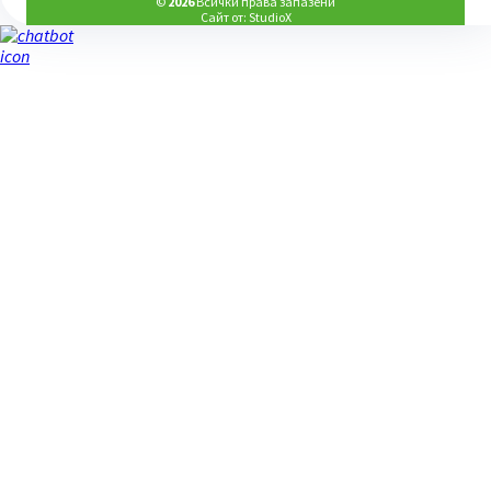
©
2026
Всички права запазени
Сайт от:
StudioX