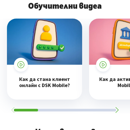
Обучителни видеа
Как да стана клиент
Как да акти
онлайн с DSK Mobile?
Mobi