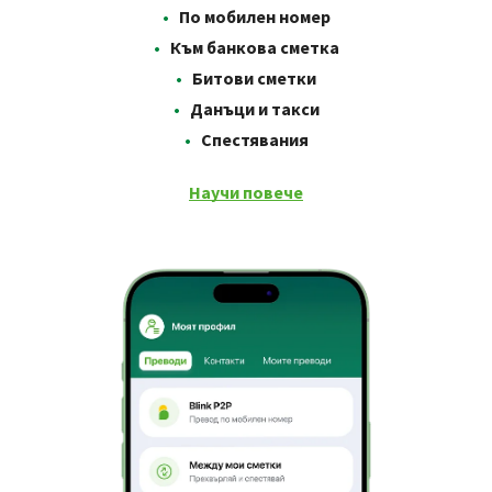
•
По мобилен номер
•
•
Към банкова сметка
•
•
Битови сметки
•
Данъци и такси
•
Спестявания
Научи повече