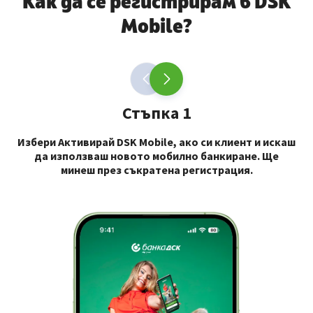
Как да се регистрирам в DSK
Mobile?
Стъпка 1
Избери
Активирай DSK Mobile
, ако си клиент и искаш
По
да използваш новото мобилно банкиране. Ще
минеш през съкратена регистрация.