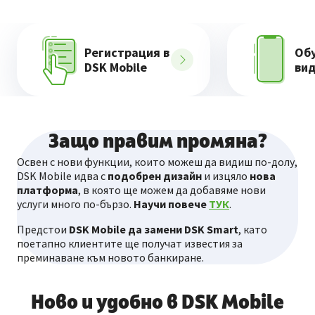
Регистрация в
Об
DSK Mobile
ви
Защо правим промяна?
Освен с нови функции, които можеш да видиш по-долу,
DSK Mobile идва с
подобрен дизайн
и изцяло
нова
платформа
, в която ще можем да добавяме нови
услуги много по-бързо.
Научи повече
ТУК
.
Предстои
DSK Mobile да замени DSK Smart
, като
поетапно клиентите ще получат известия за
преминаване към новото банкиране.
Ново и удобно в DSK Mobile