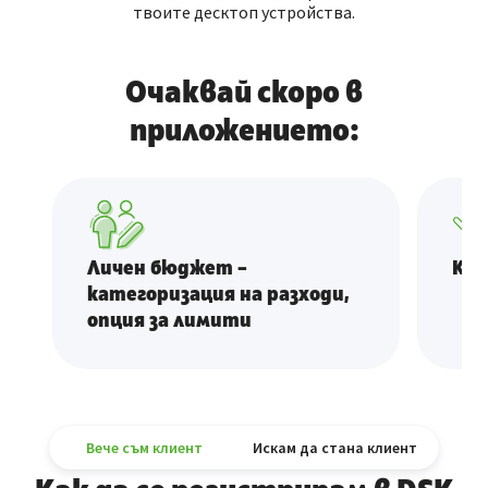
твоите десктоп устройства.
Очаквай скоро в
приложението:
Личен бюджет –
Кас
категоризация на разходи,
опция за лимити
Вече съм клиент
Искам да стана клиент