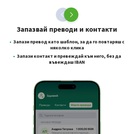
Запазвай преводи и контакти
Л
•
Запази превод като шаблон, за да го повтаряш с
•
няколко клика
•
Запази контакт и превеждай към него, без да
•
З
въвеждаш IBAN