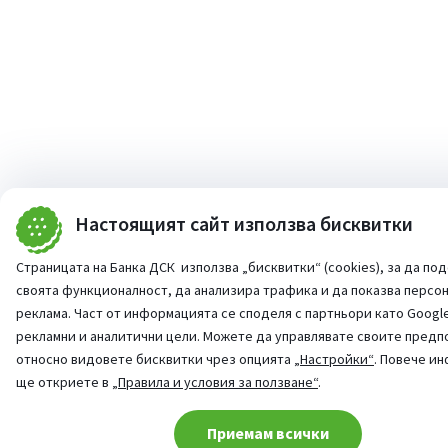
Настоящият сайт използва бисквитки
Страницата на Банка ДСК използва „бисквитки“ (cookies), за да по
своята функционалност, да анализира трафика и да показва персо
реклама. Част от информацията се споделя с партньори като Google
рекламни и аналитични цели. Можете да управлявате своите предп
относно видовете бисквитки чрез опцията
„Настройки“
. Повече и
ще откриете в
„Правила и условия за ползване“
.
Cookie consent change
Приемам всички