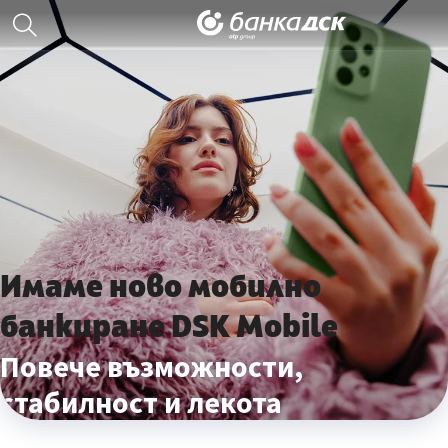
Имаме ново мобилно
банкиране DSK Mobile
Повече възможности,
стабилност и лекота