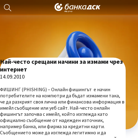
Най-често срещани начини за измами чрез
интернет
14.09.2010
ФИШИНГ (PHISHING) – Онлайн фишингът е начин
потребителите на компютри да бъдат измамени така,
че да разкрият своя лична или финансова информация в
имейл съобщение или уеб сайт. Най-често онлайн
фишингът започва с имейл, който изглежда като
официално съобщение от надежден източник,
например банка, или фирма за кредитни карти.
Съобщението може да изглежда легитимно и да