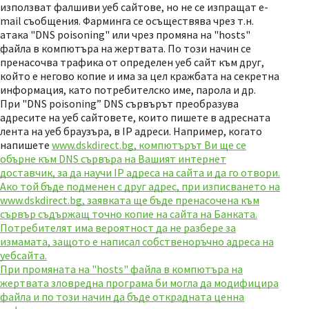
използват фалшиви уеб сайтове, но не се изпращат e-
mail съобщения. Фарминга се осъществява чрез т.н.
атака "DNS poisoning" или чрез промяна на "hosts"
файла в компютъра на жертвата. По този начин се
пренасочва трафика от определен уеб сайт към друг,
който е негово копие и има за цел кражбата на секретна
информация, като потребителско име, парола и др.
При "DNS poisoning” DNS сървърът преобразува
адресите на уеб сайтовете, които пишете в адресната
лента на уеб браузъра, в IP адреси. Например, когато
напишете
www.dskdirect.bg, компютърът Ви ще се
обърне към DNS сървъра на Вашият интернет
доставчик, за да научи IP адреса на сайта и да го отвори.
Ако той бъде подменен с друг адрес, при изписването на
www.dskdirect.bg, заявката ще бъде пренасочена към
сървър съдържащ точно копие на сайта на Банката.
Потребителят има вероятност да не разбере за
измамата, защото е написал собственоръчно адреса на
уебсайта.
При промяната на "hosts" файла в компютъра на
жертвата зловредна програма би могла да модифицира
файла и по този начин да бъде открадната ценна