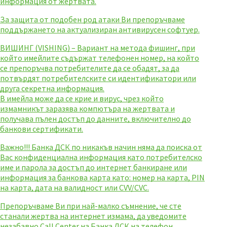
информация от жертвата.
За защита от подобен род атаки Ви препоръчваме
поддържането на актуализиран антивирусен софтуер.
ВИШИНГ (VISHING) – Вариант на метода фишинг, при
който имейлите съдържат телефонен номер, на който
се препоръчва потребителите да се обадят, за да
потвърдят потребителските си идентификатори или
друга секретна информация.
В имейла може да се крие и вирус, чрез който
измамникът заразява компютъра на жертвата и
получава пълен достъп до данните, включително до
банкови сертификати.
Важно!!! Банка ДСК по никакъв начин няма да поиска от
Вас конфиденциална информация като потребителско
име и парола за достъп до интернет банкиране или
информация за банкова карта като: номер на карта, PIN
на карта, дата на валидност или CVV/CVC.
Препоръчваме Ви при най-малко съмнение, че сте
станали жертва на интернет измама, да уведомите
незабавно Call Center на Банка ДСК на телефон