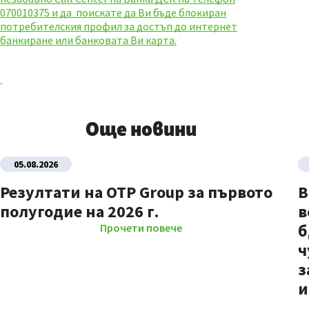
070010375 и да поискате да Ви бъде блокиран
потребителския профил за достъп до интернет
банкиране или банковата Ви карта.
Още новини
05.08.2026
Резултати на OTP Group за първото
В
полугодие на 2026 г.
в
б
Прочети повече
ч
з
и