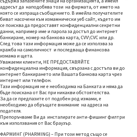
съдържа запазените знаци на организацията, а имейл
адресът да наподобява този на фирмата, от името на
която се изпраща съобщението. В имейла получателите
биват насочени към измамнически уеб сайт, където им
се поисква да предоставят конфиденциални секретни
данни, например име и парола за достъп до интернет
банкиране, номер на банкова карта, CVV\CVC или др.
След това тази информация може да се използва за
кражба на самоличност и последваща финансова
измама и щета.
Уважаеми клиенти, НЕ ПРЕДОСТАВЯЙТЕ
конфиденциална информация, свързана с достъпа ви до
интернет банкирането или Вашата банкова карта чрез
интернет или телефон.
Тази информация не е необходима на Банката и няма да
бъде поискана от Вас при никакви обстоятелства.
За да се предпазите от подобен род измами, е
необходимо да обръщате внимание на адреса на
подателя.
Препоръчваме Ви да инсталирате анти-фишинг филтри
към използвания от Вас браузър.
ФАРМИНГ (PHARMING) – При този метод също се