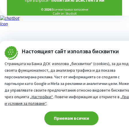
попитай AI асистента ни
При въпроси -
©
2026
Всички права запазени
Сайт от:
StudioX
Настоящият сайт използва бисквитки
Страницата на Банка ДСК използва „бисквитки“ (cookies), за да по
своята функционалност, да анализира трафика и да показва
персонализирана реклама. Част от информацията се споделя с
партньори като Google и Meta за рекламни и аналитични цели. Мож
да управлявате своите предпочитания относно видовете бисквитк
чрез опцията
„Настройки“
. Повече информация ще откриете в
„Пра
и условия за ползване“
.
Cookie consent change
Приемам всички