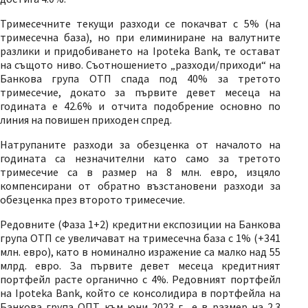
Тримесечните текущи разходи се покачват с 5% (на
тримесечна база), но при елиминиране на валутните
разлики и придобиването на Ipoteka Bank, те остават
на същото ниво. Съотношението „разходи/приходи“ на
Банкова група ОТП спада под 40% за третото
тримесечие, докато за първите девет месеца на
годината е 42.6% и отчита подобрение основно по
линия на повишен приходен спред.
Натрупаните разходи за обезценка от началото на
годината са незначителни като само за третото
тримесечие са в размер на 8 млн. евро, изцяло
компенсирани от обратно възстановени разходи за
обезценка през второто тримесечие.
Редовните (Фаза 1+2) кредитни експозиции на Банкова
група ОТП се увеличават на тримесечна база с 1% (+341
млн. евро), като в номинално изражение са малко над 55
млрд. евро. За първите девет месеца кредитният
портфейл расте органично с 4%. Редовният портфейл
на Ipoteka Bank, който се консолидира в портфейла на
Банкова група ОПТ към юни 2023 г., е в размер на 2.3