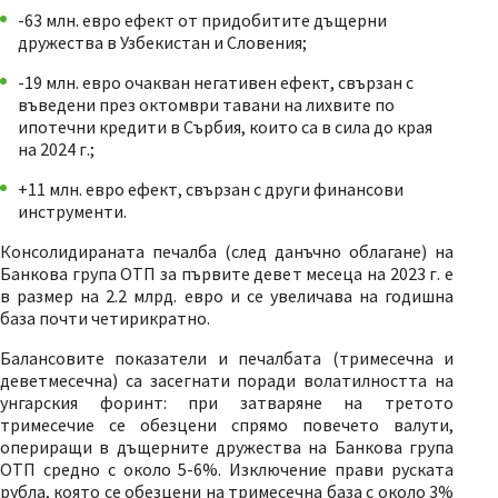
-63 млн. евро ефект от придобитите дъщерни
дружества в Узбекистан и Словения;
-19 млн. евро очакван негативен ефект, свързан с
въведени през октомври тавани на лихвите по
ипотечни кредити в Сърбия, които са в сила до края
на 2024 г.;
+11 млн. евро ефект, свързан с други финансови
инструменти.
Консолидираната печалба (след данъчно облагане) на
Банкова група ОТП за първите девет месеца на 2023 г. е
в размер на 2.2 млрд. евро и се увеличава на годишна
база почти четирикратно.
Балансовите показатели и печалбата (тримесечна и
деветмесечна) са засегнати поради волатилността на
унгарския форинт: при затваряне на третото
тримесечие се обезцени спрямо повечето валути,
опериращи в дъщерните дружества на Банкова група
ОТП средно с около 5-6%. Изключение прави руската
рубла, която се обезцени на тримесечна база с около 3%