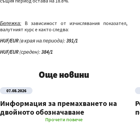
същия период остава на 18.8%.
Бележка
:
В зависимост от изчислявания показател,
валутният курс е както следва:
HUF
/
EUR
(в края на периода)
:
3
9
1/1
HUF/EUR
(
среден):
3
84
/1
Още новини
07.08.2026
Информация за премахването на
Р
двойното обозначаване
п
Прочети повече