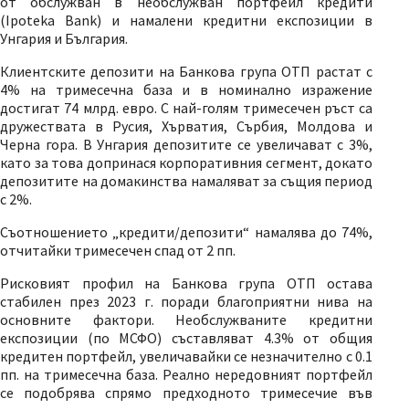
от обслужван в необслужван портфейл кредити
(Ipoteka Bank) и намалени кредитни експозиции в
Унгария и България.
Клиентските депозити на Банкова група ОТП растат с
4% на тримесечна база и в номинално изражение
достигат 74 млрд. евро. С най-голям тримесечен ръст са
дружествата в Русия, Хърватия, Сърбия, Молдова и
Черна гора. В Унгария депозитите се увеличават с 3%,
като за това допринася корпоративния сегмент, докато
депозитите на домакинства намаляват за същия период
с 2%.
Съотношението „кредити/депозити“ намалява до 74%,
отчитайки тримесечен спад от 2 пп.
Рисковият профил на Банкова група ОТП остава
стабилен през 2023 г. поради благоприятни нива на
основните фактори. Необслужваните кредитни
експозиции (по МСФО) съставляват 4.3% от общия
кредитен портфейл, увеличавайки се незначително с 0.1
пп. на тримесечна база. Реално нередовният портфейл
се подобрява спрямо предходното тримесечие във