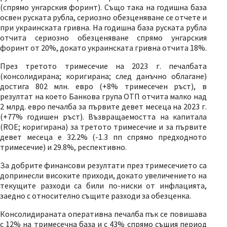
(спрямо унгарския форинт). Също така на годишна база
освен руската рубла, сериозно обезценяване се отчете и
при украинската гривна. На годишна база руската рубла
отчита сериозно обезценяване спрямо унгарския
форинт от 20%, докато украинската гривна отчита 18%.
През третото тримесечие на 2023 г. печалбата
(консолидирана; коригирана; след данъчно облагане)
достига 802 млн. евро (+8% тримесечен ръст), в
резултат на което Банкова група ОТП отчита малко над
2 млрд. евро печалба за първите девет месеца на 2023 г.
(+77% годишен ръст). Възвращаемостта на капитала
(ROE; коригирана) за третото тримесечие и за първите
девет месеца е 32.2% (-1.3 пп спрямо предходното
тримесечие) и 29.8%, респективно.
За добрите финансови резултати през тримесечието са
допринесли високите приходи, докато увеличението на
текущите разходи са били по-ниски от инфлацията,
заедно с относително същите разходи за обезценка.
Консолидираната оперативна печалба пък се повишава
с 12% на тримесечна база и с 43% спрямо същия период