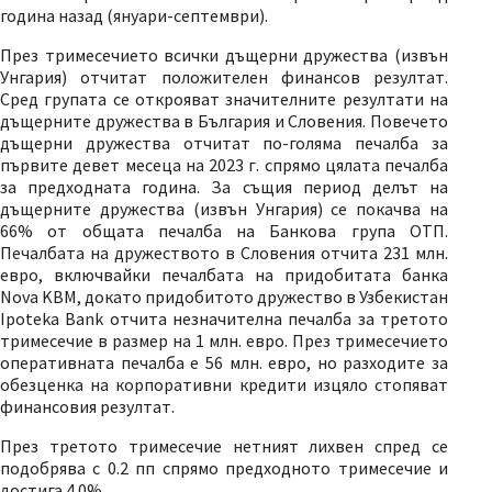
година назад (януари-септември).
През тримесечието всички дъщерни дружества (извън
Унгария) отчитат положителен финансов резултат.
Сред групата се открояват значителните резултати на
дъщерните дружества в България и Словения. Повечето
дъщерни дружества отчитат по-голяма печалба за
първите девет месеца на 2023 г. спрямо цялата печалба
за предходната година. За същия период делът на
дъщерните дружества (извън Унгария) се покачва на
66% от общата печалба на Банкова група ОТП.
Печалбата на дружеството в Словения отчита 231 млн.
евро, включвайки печалбата на придобитата банка
Nova KBM, докато придобитото дружество в Узбекистан
Ipoteka Bank отчита незначителна печалба за третото
тримесечие в размер на 1 млн. евро. През тримесечието
оперативната печалба е 56 млн. евро, но разходите за
обезценка на корпоративни кредити изцяло стопяват
финансовия резултат.
През третото тримесечие нетният лихвен спред се
подобрява с 0.2 пп спрямо предходното тримесечие и
достига 4.0%.