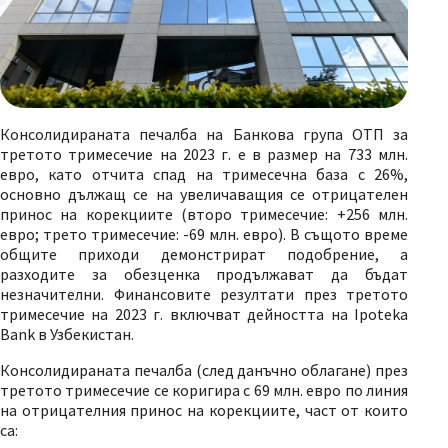
Консолидираната печалба на Банкова група ОТП за
третото тримесечие на 2023 г. е в размер на 733 млн.
евро, като отчита спад на тримесечна база с 26%,
основно дължащ се на увеличаващия се отрицателен
принос на корекциите (второ тримесечие: +256 млн.
евро; трето тримесечие: -69 млн. евро). В същото време
общите приходи демонстрират подобрение, a
разходите за обезценка продължават да бъдат
незначителни. Финансовите резултати през третото
тримесечие на 2023 г. включват дейността на Ipoteka
Bank в Узбекистан.
Консолидираната печалба (след данъчно облагане) през
третото тримесечие се коригира с 69 млн. евро по линия
на отрицателния принос на корекциите, част от които
са: