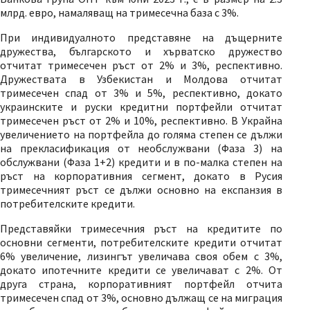
млрд. евро, намаляващ на тримесечна база с 3%.
При индивидуалното представяне на дъщерните
дружества, българското и хърватско дружество
отчитат тримесечен ръст от 2% и 3%, респективно.
Дружествата в Узбекистан и Молдова отчитат
тримесечен спад от 3% и 5%, респективно, докато
украинските и руски кредитни портфейли отчитат
тримесечен ръст от 2% и 10%, респективно. В Украйна
увеличението на портфейла до голяма степен се дължи
на прекласификация от необслужвани (Фаза 3) на
обслужвани (Фаза 1+2) кредити и в по-малка степен на
ръст на корпоративния сегмент, докато в Русия
тримесечният ръст се дължи основно на експанзия в
потребителските кредити.
Представяйки тримесечния ръст на кредитите по
основни сегменти, потребителските кредити отчитат
6% увеличение, лизингът увеличава своя обем с 3%,
докато ипотечните кредити се увеличават с 2%. От
друга страна, корпоративният портфейл отчита
тримесечен спад от 3%, основно дължащ се на миграция