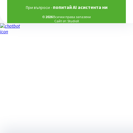
попитай AI асистента ни
При въпроси -
©
2026
Всички права запазени
Сайт от:
StudioX