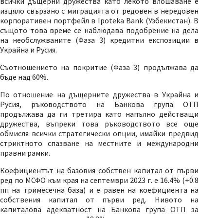
всички дъщерни дружества като лекото влошаване е
изцяло свързано с миграцията от редовен в нередовен
корпоративен портфейл в Ipoteka Bank (Узбекистан). В
същото това време се наблюдава подобрение на дела
на необслужваните (Фаза 3) кредитни експозиции в
Украйна и Русия.
Съотношението на покритие (Фаза 3) продължава да
бъде над 60%.
По отношение на дъщерните дружества в Украйна и
Русия, ръководството на Банкова група ОТП
продължава да ги третира като напълно действащи
дружества, въпреки това ръководството все още
обмисля всички стратегически опции, имайки предвид
стриктното спазване на местните и международни
правни рамки.
Коефициентът на базовия собствен капитал от първи
ред по МСФО към края на септември 2023 г. е 16.4% (+0.8
пп на тримесечна база) и е равен на коефициента на
собствения капитал от първи ред. Нивото на
капиталова адекватност на Банкова група ОТП за