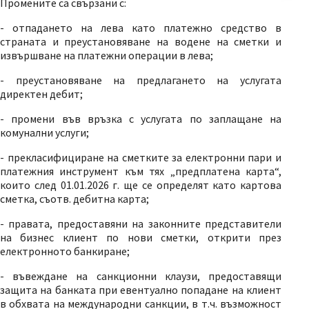
Промените са свързани с:
- отпадането на лева като платежно средство в
страната и преустановяване на водене на сметки и
извършване на платежни операции в лева;
- преустановяване на предлагането на услугата
директен дебит;
- промени във връзка с услугата по заплащане на
комунални услуги;
- прекласифициране на сметките за електронни пари и
платежния инструмент към тях „предплатена карта“,
които след 01.01.2026 г. ще се определят като картова
сметка, съотв. дебитна карта;
- правата, предоставяни на законните представители
на бизнес клиент по нови сметки, открити през
електронното банкиране;
- въвеждане на санкционни клаузи, предоставящи
защита на банката при евентуално попадане на клиент
в обхвата на международни санкции, в т.ч. възможност