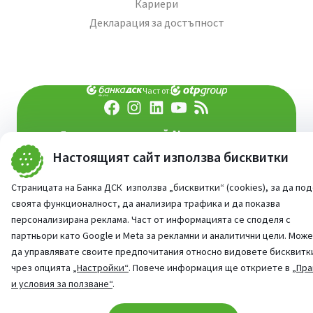
Кариери
Декларация за достъпност
Част от:
попитай AI асистента ни
При въпроси -
Настоящият сайт използва бисквитки
©
2026
Всички права запазени
Сайт от:
StudioX
Страницата на Банка ДСК използва „бисквитки“ (cookies), за да по
своята функционалност, да анализира трафика и да показва
персонализирана реклама. Част от информацията се споделя с
партньори като Google и Meta за рекламни и аналитични цели. Мож
да управлявате своите предпочитания относно видовете бисквитк
чрез опцията
„Настройки“
. Повече информация ще откриете в
„Пра
и условия за ползване“
.