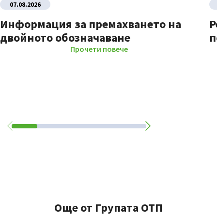
07.08.2026
Информация за премахването на
Р
двойното обозначаване
п
Прочети повече
Още от Групата ОТП