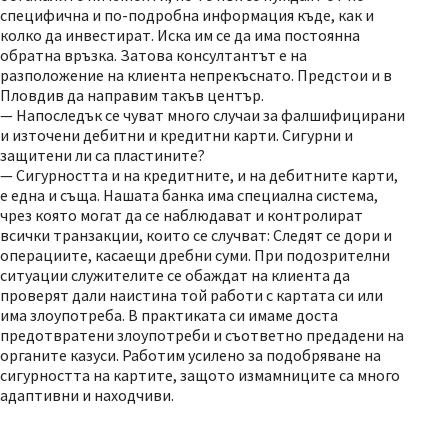
специфична и по-подробна информация къде, как и
колко да инвестират. Иска им се да има постоянна
обратна връзка. Затова консултантът е на
разположение на клиента непрекъснато. Предстои и в
Пловдив да направим такъв център.
— Напоследък се чуват много случаи за фалшифицирани
и източени дебитни и кредитни карти. Сигурни и
защитени ли са пластините?
— Сигурността и на кредитните, и на дебитните карти,
е една и съща. Нашата банка има специална система,
чрез която могат да се наблюдават и контролират
всички транзакции, които се случват: Следят се дори и
операциите, касаещи дребни суми. При подозрителни
ситуации служителите се обаждат на клиента да
проверят дали наистина той работи с картата си или
има злоупотреба. В практиката си имаме доста
предотвратени злоупотреби и съответно предадени на
органите казуси. Работим усилено за подобряване на
сигурността на картите, защото измамниците са много
адаптивни и находчиви.