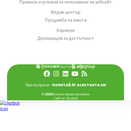
Правила и условия за използване на уебсайт
Медия център
Продажба на имоти
Кариери
Декларация за достъпност
Част от:
попитай AI асистента ни
При въпроси -
©
2026
Всички права запазени
Сайт от:
StudioX