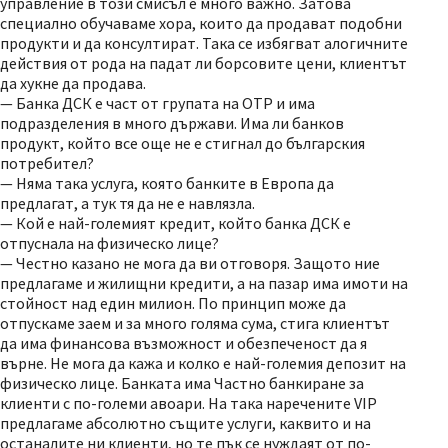
управление в този смисъл е много важно. Затова
специално обучаваме хора, които да продават подобни
продукти и да консултират. Така се избягват алогичните
действия от рода на падат ли борсовите цени, клиентът
да хукне да продава.
— Банка ДСК е част от групата на ОТР и има
подразделения в много държави. Има ли банков
продукт, който все още не е стигнал до българския
потребител?
— Няма така услуга, която банките в Европа да
предлагат, а тук тя да не е навлязла.
— Кой е най-големият кредит, който банка ДСК е
отпуснала на физическо лице?
— Честно казано не мога да ви отговоря. Защото ние
предлагаме и жилищни кредити, а на пазар има имоти на
стойност над един милион. По принцип може да
отпускаме заем и за много голяма сума, стига клиентът
да има финансова възможност и обезпеченост да я
върне. Не мога да кажа и колко е най-големия депозит на
физическо лице. Банката има Частно банкиране за
клиенти с по-големи авоари. На така наречените VIP
предлагаме абсолютно същите услуги, каквито и на
останалите ни клиенти, но те пък се нуждаят от по-