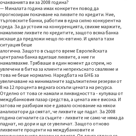
очакванията ви за 2008 година?
— Миналата година имах конкретен повод да
прогнозирам покачване на лихвите по кредити. Ние,
търговските банки, работим в една силно конкурентна
среда. За да устоим на конкуренцията, свихме маржите,
намалихме лихвите по кредитите, защото всяка банка
искаше да предложи нещо по-евтино. И цялата тази
ситуация беше
алогична. Защото в същото време Европейската
централна банка вдигаше лихвите, а ние ги
намалявахме. Трябваше в един момент да спрем, но
увлечени в битка за клиенти непрекъснато сваляхме и
това не беше нормално. Наредбата на БНБ за
увеличаване на минималните задължителни резерви от
8 на 12 процента веднага оскъпи цената на ресурса.
Отделно от това се намали и ликвидността - купуваш от
междубанковия пазар средства, а цената им е висока. И
затова не разбирам кое е давало основание на някои
анализатори да смятат, че лихвите ще падат. За 2008
година сигналите са същите - лихвите не само че няма да
паднат, но дори и ще се увеличат. Защото отново
лихвените проценти на междубанковите и
международните пазари се вдигат. От друга страна се