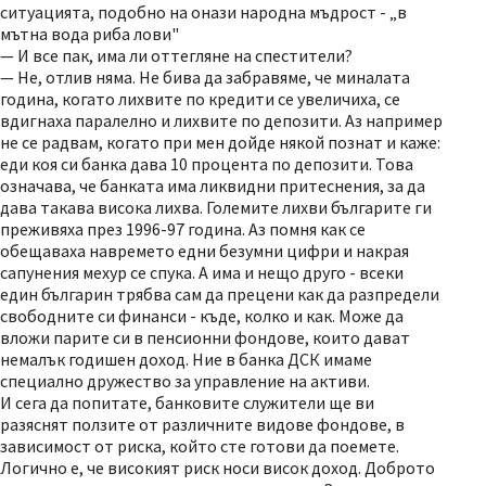
ситуацията, подобно на онази народна мъдрост - „в
мътна вода риба лови"
— И все пак, има ли оттегляне на спестители?
— Не, отлив няма. Не бива да забравяме, че миналата
година, когато лихвите по кредити се увеличиха, се
вдигнаха паралелно и лихвите по депозити. Аз например
не се радвам, когато при мен дойде някой познат и каже:
еди коя си банка дава 10 процента по депозити. Това
означава, че банката има ликвидни притеснения, за да
дава такава висока лихва. Големите лихви българите ги
преживяха през 1996-97 година. Аз помня как се
обещаваха навремето едни безумни цифри и накрая
сапунения мехур се спука. А има и нещо друго - всеки
един българин трябва сам да прецени как да разпредели
свободните си финанси - къде, колко и как. Може да
вложи парите си в пенсионни фондове, които дават
немалък годишен доход. Ние в банка ДСК имаме
специално дружество за управление на активи.
И сега да попитате, банковите служители ще ви
разяснят ползите от различните видове фондове, в
зависимост от риска, който сте готови да поемете.
Логично е, че високият риск носи висок доход. Доброто