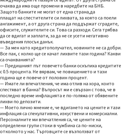
очаква да има още промени в наредбите на БНБ.
Защото банките не могат от една страна,да
плащат на спестителите си лихвата, за която са поели
ангажимент, а от друга страна да поддържат сградите,
офисите, служителите си. Това са разходи. Сега трябва
да се вдигат и заплати, за да не се усети негативно
въведения плосък данък.
— За мен като кредитополучател, новините не са добри.
Все пак, с колко ще се качат лихвите тази година? Какви
са очакванията?
— Предишният път повечето банки оскъпиха кредитите
с 0.5 процента. Не вярвам, че повишението и тази
година ще е повече от половин процент.
— Имате ли впечатления, че има отлив на хора, които
спестяват в банка? Въпросът ми е свързан с това, че в
последно време инфлацията е по-голяма от обявените
лихви по депозити.
— Моето лично мнение е, че вдигането на цените и тази
инфлация са спекулативни, изкуствени и комерсиални.
Персоналните ми впечатления са, че цените на
определени групи стоки в чужбина са по-ниски,
отколкото у нас. Търговците се възползват от