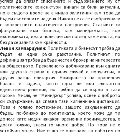
успяха да опазят списанието и съдържанието му от
политическите конюнктури. винаги са били актуални,
но в същото време не е имало залитания към това да
бъдем със силните на деня. Никога не са се съобразявали
с конкретните политически настроения. Статиите са
фокусирани към бизнеса, към мениджмънта, към
икономиката, има и политически поглед към живота, но
без да се залита към крайности.
Левон Хампарцумян:
Политиката и бизнесът трябва да
бъдат на една ръка разстояние. Политикът по
дефиниция трябва да бъде честен брокер на интересите
на обществото. Прекаленото доближаване към едната
или другата страна в единия случай е популизъм, в
другия ражда олигархия. Намирането на правилния
баланс е задача, която едва ли има елегантно
единствено решение, но трябва да се върви в тази
посока. Мисля, че "Мениджър" успява, освен с доброто
си съдържание, да спазва тази хигиенична дистанция.
Това е голямо постижение, защото изкушението да
бъдеш по-близко до политиката, което може да ти
донесе като медия някакви временни преимущества, е
доста голямо, знаем го много добре. Но това не е
устойчив модел. Ние също се опитваме да работим по