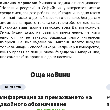
Виолина Маринова:
Миналата година от специалност
"Човешки ресурси" в Софийския университет искаха
среща с мен, защото работя над 40 години на едно място
- от най-ниското до най-високото стъпало, без да съм
амбициозна, просто така са се стекли обстоятелствата.
Искаха да видят дали е възможно това. Да, възможно е.
Умни, будни деца, направи ми впечатление, че нито
едно от тях не закъсня. Задаваха много интересни
въпроси. Т.е. има бъдеще за България. Когато виждаш
толкова млади и способни хора, например в конкурсите,
които правят за певци, значи бъдеще за България има,
ние само трябва правилно да ги насочим.
Още новини
07.08.2026
Информация за премахването на
Р
двойното обозначаване
п
Прочети повече