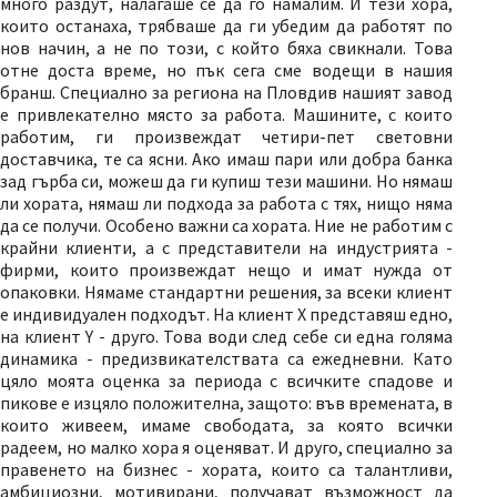
много раздут, налагаше се да го намалим. И тези хора,
които останаха, трябваше да ги убедим да работят по
нов начин, а не по този, с който бяха свикнали. Това
отне доста време, но пък сега сме водещи в нашия
бранш. Специално за региона на Пловдив нашият завод
е привлекателно място за работа. Машините, с които
работим, ги произвеждат четири-пет световни
доставчика, те са ясни. Ако имаш пари или добра банка
зад гърба си, можеш да ги купиш тези машини. Но нямаш
ли хората, нямаш ли подхода за работа с тях, нищо няма
да се получи. Особено важни са хората. Ние не работим с
крайни клиенти, а с представители на индустрията -
фирми, които произвеждат нещо и имат нужда от
опаковки. Нямаме стандартни решения, за всеки клиент
е индивидуален подходът. На клиент X представяш едно,
на клиент Y - друго. Това води след себе си една голяма
динамика - предизвикателствата са ежедневни. Като
цяло моята оценка за периода с всичките спадове и
пикове е изцяло положителна, защото: във времената, в
които живеем, имаме свободата, за която всички
радеем, но малко хора я оценяват. И друго, специално за
правенето на бизнес - хората, които са талантливи,
амбициозни, мотивирани, получават възможност да