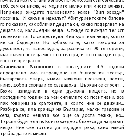
теб, хем си мисля, че медиите малко или много влияят.
Например виждате телевизията какви "Вип звезди"
посочва... И какъв е идеалът? Абитуриентските балове
го показват, как обличат децата си, какво подаряват на
децата си, нали... едни неща... Откъде го виждат те? От
телевизията. То съществува. Има култ към неща, които
не са бъдещето. Но хубавото е, като говорим за
духовност, че напоследък, за разлика от 90-те години,
има голяма посещаемост на театри, и то от млади хора,
което е прекрасно.
Станислав Разпопов:
в последните 4-5 години
определено има възраждане на българския театър,
българската опера, имаме изявени писатели, поети,
кино, добри сериали се създадоха... Църкви се строят.. .
Бяхме изпаднали в една духовна нищета, но в
последните години за мен сигналите са позитивни. все
пак говорим за кръговете, в които ние се движим...
Разбира се, има краища на България, малки градове и
села, където нещата все още са доста тежки, но...
Търсим будителите. Които заедно с бизнеса да направят
нещо. Ние сме готови да подадем ръка, само някой
трябва да го измисли.