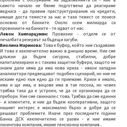
самото начало не бяхме подготвени да реагираме
веднага - да правим преструктурирания на кредити,
имаше доста тежести за нас и тази тежест се понесе
основно от банките. Около осем милиарда са
провизиите на банките - те идват от нас.
Левон Хампарцумян:
Провизии - отделя се от
печалбата резервът за бъдещи загуби.
Виолина Маринова:
Това е буфер, който ние създаваме.
И това е изключително важно в днешно време. Ние сме
длъжни да бъдем сигурни, стабилни, добре
капитализирани и с такива защитни буфери, защото не
знаем дали няма да има нова криза - някои западни
анализатори предвещават подобен сценарий, но ние не
искаме едно към едно да ги приемаме. Кризи е имало,
има и ще има, и вицове има в тая посока, но човек
трябва така да е устроен, че да се организира да се
пребори. Ние сме свикнали с това. Трябва да сме единни
- и клиентите, и ние да бъдем кооперативни, защото
нашият интерес е максимално бързо и добре да се
решават проблемите. Иначе през последните години
Банка ДСК изключително се разви - и ние имаме
лизингова компания, имаме пенсионна компания...