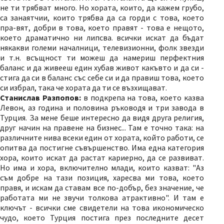
не ти трябват много. Но хората, които, да кажем грубо,
са занаятчии, които трябва да са горди с това, което
пра-вят, добри в това, което правят - това е нещото,
което драматично ни липсва. всички искат да бъдат
някакви големи началници, телевизионни, фолк звезди
и т.н. всъщност ти можеш да намериш перфектния
баланс и да живееш един хубав живот какъвто и да си -
стига да си в баланс със себе си и да правиш това, което
си избрал, така че хората да ти се възхищават.
Станислав Разпопов:
в подкрепа на това, което казва
Левон, аз година и половина ръководя и три завода в
Турция. За мене беше интересно да видя друга религия,
друг начин на правене на бизнес... Там е точно така: на
различните нива всеки един от хората, който работи, се
опитва да постигне съвършенство. Има една категория
хора, които искат да растат кариерно, да се развиват.
Но има и хора, включително млади, които казват: "Аз
съм добре на тази позиция, харесва ми това, което
правя, и искам да ставам все по-добър, без значение, че
работата ми не звучи толкова атрактивно". И там е
ключът - всички сме свидетели на това икономическо
чудо, което Турция постига през последните десет