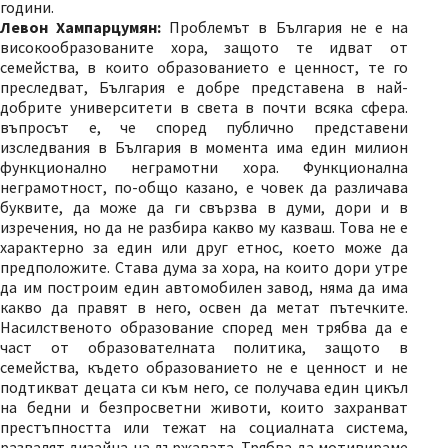
години.
Левон Хампарцумян:
Проблемът в България не е на
високообразованите хора, защото те идват от
семейства, в които образованието е ценност, те го
преследват, България е добре представена в най-
добрите университети в света в почти всяка сфера.
въпросът е, че според публично представени
изследвания в България в момента има един милион
функционално неграмотни хора. Функционална
неграмотност, по-общо казано, е човек да различава
буквите, да може да ги свързва в думи, дори и в
изречения, но да не разбира какво му казваш. Това не е
характерно за един или друг етнос, което може да
предположите. Става дума за хора, на които дори утре
да им построим един автомобилен завод, няма да има
какво да правят в него, освен да метат пътечките.
Насилственото образование според мен трябва да е
част от образователната политика, защото в
семейства, където образованието не е ценност и не
подтикват децата си към него, се получава един цикъл
на бедни и безпросветни животи, които захранват
престъпността или тежат на социалната система,
развалят дизайна на държавата. Трябва да мотивираме