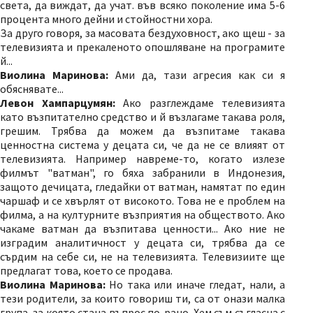
света, да виждат, да учат. във всяко поколение има 5-6
процента много дейни и стойностни хора.
За друго говоря, за масовата бездуховност, ако щеш - за
телевизията и прекаленото опошляване на програмите
й...
Виолина Маринова:
Ами да, тази агресия как си я
обяснявате...
Левон Хампарцумян:
Ако разглеждаме телевизията
като възпитателно средство и й възлагаме такава роля,
грешим. Трябва да можем да възпитаме такава
ценностна система у децата си, че да не се влияят от
телевизията. Например навреме-то, когато излезе
филмът "ватман", го бяха забранили в Индонезия,
защото дечицата, гледайки от ватман, намятат по един
чаршаф и се хвърлят от високото. Това не е проблем на
филма, а на културните възприятия на обществото. Ако
чакаме ватман да възпитава ценности... Ако ние не
изградим аналитичност у децата си, трябва да се
сърдим на себе си, не на телевизията. Телевизиите ще
предлагат това, което се продава.
Виолина Маринова:
Но така или иначе гледат, нали, а
тези родители, за които говориш ти, са от онази малка
група, за която стана въпрос по-рано. Хем съм съгласна с