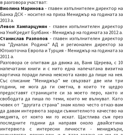
в разговора участват:
Виолина Маринова
- главен изпълнителен директор на
Банка ДСК - носител на приза Мениджър на годината за
2013 а.
Левон Хампарцумян
- главен изпълнителен директор
на УниКредит Булбанк - Мениджър на годината за 2012 а.
Станислав Разпопов
- главен изпълнителен директор
на "Дунапак Родина" АД и регионален директор за
Югоизточна Европа и Турция - Мениджър на годината за
2011 а.
Разговора се опитвам да движа аз, Ваня Щерева, с 10
напечатани книги и с нито една напечатана визитна
картичка поради лична неяснота какво да пише на нея.
Със списание "Мениджър" ме свързват две или три
години, не мога да ги сметна, в които те щедро
предоставят страниците си за моето перо, както и
свободата да пиша по теми, които ме вълнуват. Като
човек от "другата страна" знам колко често отказ-вам
да давам интервюта заради съмнителното качество на
медията, от която ми го искат. Щастлива съм през
последните години да направя около двайсетина
интервюта с интересни личности - мениджъри,
журналисти, режисьори, и в тази задача не ми се е