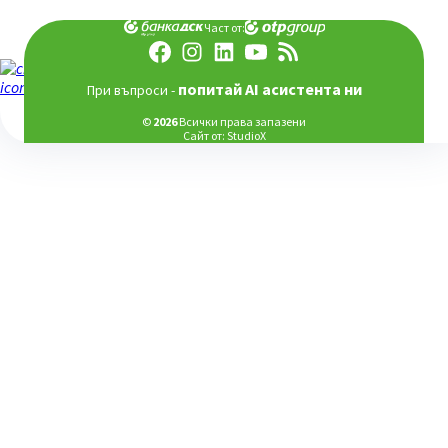
Част от:
попитай AI асистента ни
При въпроси -
©
2026
Всички права запазени
Сайт от:
StudioX