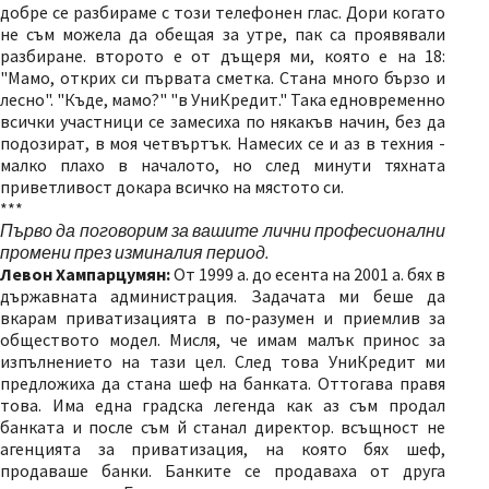
добре се разбираме с този телефонен глас. Дори когато
не съм можела да обещая за утре, пак са проявявали
разбиране. второто е от дъщеря ми, която е на 18:
"Мамо, открих си първата сметка. Стана много бързо и
лесно". "Къде, мамо?" "в УниКредит." Така едновременно
всички участници се замесиха по някакъв начин, без да
подозират, в моя четвъртък. Намесих се и аз в техния -
малко плахо в началото, но след минути тяхната
приветливост докара всичко на мястото си.
***
Първо да поговорим за вашите лични професионални
промени през изминалия период.
Левон Хампарцумян:
От 1999 а. до есента на 2001 а. бях в
държавната администрация. Задачата ми беше да
вкарам приватизацията в по-разумен и приемлив за
обществото модел. Мисля, че имам малък принос за
изпълнението на тази цел. След това УниКредит ми
предложиха да стана шеф на банката. Оттогава правя
това. Има една градска легенда как аз съм продал
банката и после съм й станал директор. всъщност не
агенцията за приватизация, на която бях шеф,
продаваше банки. Банките се продаваха от друга