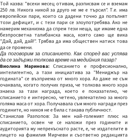
Той казва: "всеки месец отивам, разписвам се и вземам
250 лв. Никога никой за друго не ме е търсил". Т.е. има
европейски пари, които са дадени точно да попълнят
този дефицит, и с тези пари се злоупотребява. Ако не
намерим механизма да спрем тези неща, ще имаме една
безпросветна талибанска маса, която само ще вика
"Дай, дай, дай!". Трябва да има обществен натиск това
да се промени.
Да поговорим за списанието. Как според вас успява
да се задържи толкова време на медийния пазар?
Виолина Маринова:
Списанието е професионално,
интелигентно, а тази инициатива за "Мениджър на
годината" се възприема от много хора. Аз даже не съм
очаквала, когато получих приза, че толкова много хора
знаеха за тази награда, което е показателно, че
списанието е интересно, четено, увлекателно за много
голяма маса от хора. Получавала съм много награди през
годините, но никоя не е била с такава публичност.
Станислав Разпопов: За мен най-големият плюс на
списанието, освен че се наложи през годините и
аудиторията му непрекъснато расте, е, че издателите в
лицето на фамилия Мирчеви и съответно редакцията