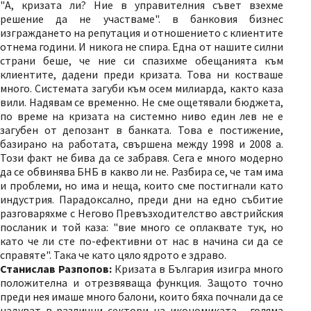
"А, кризата ли? Ние в управителния съвет взехме
решение да не участваме". в банковия бизнес
изграждането на репутация и отношението с клиентите
отнема години. И никога не спира. Една от нашите силни
страни беше, че ние си спазихме обещанията към
клиентите, дадени преди кризата. Това ни костваше
много. Системата загуби към осем милиарда, както каза
вили. Надявам се временно. Не сме ощетявали бюджета,
по време на кризата на системно ниво един лев не е
загубен от депозант в банката. Това е постижение,
базирано на работата, свършена между 1998 и 2008 а.
Този факт не бива да се забравя. Сега е много модерно
да се обвинява БНБ в какво ли не. Разбира се, че там има
и проблеми, но има и неща, които сме постигнали като
индустрия. Парадоксално, преди дни на едно събитие
разговаряхме с Негово Превъзходителство австрийския
посланик и той каза: "вие много се оплаквате тук, но
като че ли сте по-ефективни от нас в начина си да се
справяте". Така че като цяло ядрото е здраво.
Станислав Разпопов:
Кризата в България изигра много
положителна и отрезвяваща функция. Защото точно
преди нея имаше много балони, които бяха почнали да се
надуват в различни сектори на икономиката - голяма