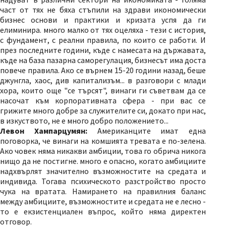
част от тях не бяха стъпили на здрави икономически
бизнес основи и практики и кризата успя да ги
елиминира. много малко от тях оцеляха - тези с история,
с фундамент, с реални правила, по които се работи. И
през последните години, къде с намесата на държавата,
къде на база пазарна саморегулация, бизнесът има доста
повече правила. Ако се върнем 15-20 години назад, беше
джунгла, хаос, див капитализъм... в разговори с млади
хора, които още "се търсят", винаги ги съветвам да се
насочат към корпоративната сфера - при вас се
грижите много добре за служителите си, докато при нас,
в изкуството, не е много добро положението...
Левон Хампарцумян:
Американците имат една
поговорка, че винаги на комшията тревата е по-зелена.
Ако човек няма никакви амбиции, това го обрича никога
нищо да не постигне. много е опасно, когато амбициите
надхвърлят значително възможностите на средата и
индивида. Тогава психическото разстройство просто
чука на вратата. Намирането на правилния баланс
между амбициите, възможностите и средата не е лесно -
то е екзистенциален въпрос, който няма директен
отговор.