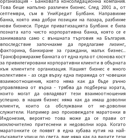
организация - Банковата консолидационна компания.
Това беше напълно различен бизнес. След 2001 а., от
септември, съм в УниКредит Булбанк. Направихме
банка, която има добри позиции на пазара, разбихме
нови бизнеси. Преди приватизацията Булбанк е била
позната като чисто корпоративна банка, която се е
занимавала само с външната търговия на България.
впоследствие започнахме да предлагаме лизинг,
факторина, банкиране за граждани, малък бизнес...
Трансформирахме банката от една кула от слонова кост
за привилегировани корпоративни клиенти в обърната
към клиентите организация. Нашият бизнес е много
колективен - аз седя върху една пирамида от човешки
взаимоотношения, която няма как да бъде ръчно
управлявана от върха - трябва да подбереш хората,
които могат да овладяват тези взаимоотношения
успешно. в нашия бизнес няма как да имаш доволни
клиенти, които са обслужвани от не-доволни
служители. Например ако произвеждате маратонки в
Индонезия, вероятно това може да се прави от
изключително притеснени и недоволни хора. Когато
маратонките се появят в една хубава кутия на най-
лъскавите улици по света, вие няма как да видите тези