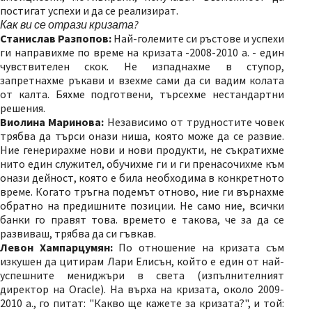
постигат успехи и да се реализират.
Как ви се отрази кризата?
Станислав Разпопов:
Най-големите си ръстове и успехи
ги направихме по време на кризата -2008-2010 а. - един
чувствителен скок. Не изпаднахме в ступор,
запретнахме ръкави и взехме сами да си вадим колата
от калта. Бяхме подготвени, търсехме нестандартни
решения.
Виолина Маринова:
Независимо от трудностите човек
трябва да търси онази ниша, която може да се развие.
Ние генерирахме нови и нови продукти, не съкратихме
нито един служител, обучихме ги и ги пренасочихме към
онази дейност, която е била необходима в конкретното
време. Когато тръгна подемът отново, ние ги върнахме
обратно на предишните позиции. Не само ние, всички
банки го правят това. времето е такова, че за да се
развиваш, трябва да си гъвкав.
Левон Хампарцумян:
По отношение на кризата съм
изкушен да цитирам Лари Елисън, който е един от най-
успешните мениджъри в света (изпълнителният
директор на Oracle). На върха на кризата, около 2009-
2010 а., го питат: "Какво ще кажете за кризата?", и той: