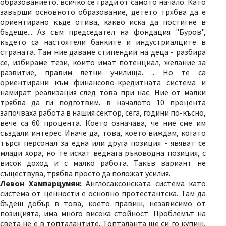
образованието. всичко се гради от самото начало. Като
завърши основното образование, детето трябва да е
ориентирано къде отива, какво иска да постигне в
бъдеще... Аз съм председател на фондация "Буров",
където са настоятели банките и индустриалците в
страната. Там ние даваме стипендии на деца - разбира
се, избираме тези, които имат потенциал, желание за
развитие, правим летни училища. .. Но те са
ориентирани към финансово-кредитната система и
намират реализация след това при нас. Ние от малки
трябва да ги подготвим. в началото 10 процента
започваха работа в нашия сектор, сега, години по-късно,
вече са 60 процента. Което означава, че ние сме им
създали интерес. Иначе да, това, което виждам, когато
търся персонал за една или друга позиция - явяват се
млади хора, но те искат веднага ръководна позиция, с
висок доход и с малко работа. Такъв вариант не
съществува, трябва просто да положат усилия.
Левон Хампарцумян:
Англосаксонската система като
система от ценности е основно протестантска. Там да
бъдеш добър в това, което правиш, независимо от
позицията, има много висока стойност. Проблемът на
света не е в топталантите. Топталанта ще си го купиш,