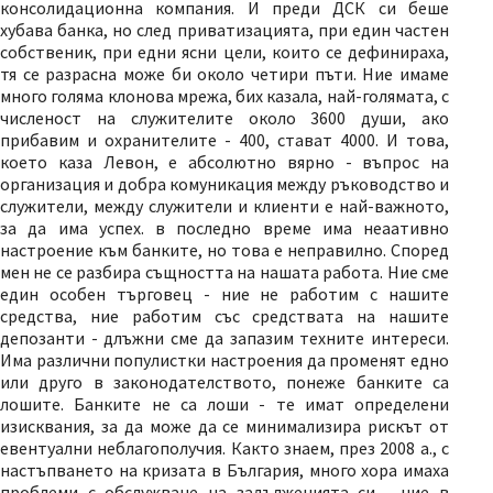
консолидационна компания. И преди ДСК си беше
хубава банка, но след приватизацията, при един частен
собственик, при едни ясни цели, които се дефинираха,
тя се разрасна може би около четири пъти. Ние имаме
много голяма клонова мрежа, бих казала, най-голямата, с
численост на служителите около 3600 души, ако
прибавим и охранителите - 400, стават 4000. И това,
което каза Левон, е абсолютно вярно - въпрос на
организация и добра комуникация между ръководство и
служители, между служители и клиенти е най-важното,
за да има успех. в последно време има неаативно
настроение към банките, но това е неправилно. Според
мен не се разбира същността на нашата работа. Ние сме
един особен търговец - ние не работим с нашите
средства, ние работим със средствата на нашите
депозанти - длъжни сме да запазим техните интереси.
Има различни популистки настроения да променят едно
или друго в законодателството, понеже банките са
лошите. Банките не са лоши - те имат определени
изисквания, за да може да се минимализира рискът от
евентуални неблагополучия. Както знаем, през 2008 а., с
настъпването на кризата в България, много хора имаха
проблеми с обслужване на задълженията си - ние в