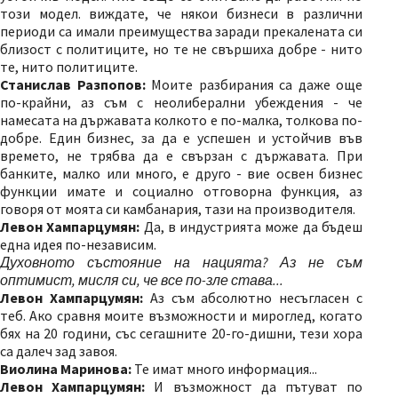
този модел. виждате, че някои бизнеси в различни
периоди са имали преимущества заради прекалената си
близост с политиците, но те не свършиха добре - нито
те, нито политиците.
Станислав Разпопов:
Моите разбирания са даже още
по-крайни, аз съм с неолиберални убеждения - че
намесата на държавата колкото е по-малка, толкова по-
добре. Един бизнес, за да е успешен и устойчив във
времето, не трябва да е свързан с държавата. При
банките, малко или много, е друго - вие освен бизнес
функции имате и социално отговорна функция, аз
говоря от моята си камбанария, тази на производителя.
Левон Хампарцумян:
Да, в индустрията може да бъдеш
една идея по-независим.
Духовното състояние на нацията? Аз не съм
оптимист, мисля си, че все по-зле става...
Левон Хампарцумян:
Аз съм абсолютно несъгласен с
теб. Ако сравня моите възможности и мироглед, когато
бях на 20 години, със сегашните 20-го-дишни, тези хора
са далеч зад завоя.
Виолина Маринова:
Те имат много информация...
Левон Хампарцумян:
И възможност да пътуват по