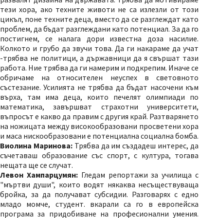
тези хора, ако техните животи не са излезли от този
цикъл, поне техните деца, вместо да се разглеждат като
проблем, да бъдат разглеждани като потенциал. За да го
постигнем, се налага дори известна доза насилие.
Колкото и грубо да звучи това. Да ги накараме да учат
-трябва не политици, а държавници да я свършат тази
работа. Ние трябва да ги намерим и подкрепим. Иначе се
обричаме на относителен неуспех в световното
състезание. Усилията не трябва да бъдат насочени към
върха, там има деца, които печелят олимпиади по
математика, завършват страхотни университети,
въпросът е какво да правим с другия край. Разтварянето
на ножицата между високообразовани просветени хора
и маса нискообразовани е потенциална социална бомба.
Виолина Маринова:
Трябва да им създадеш интерес, да
съчетаваш образование със спорт, с култура, тогава
нещата ще се случат.
Левон Хампарцумян:
Гледам репортажи за училища с
"мъртви души", които водят някаква несъществуваща
бройка, за да получават субсидии. Разговарях с едно
младо момче, студент. вкарали са го в европейска
програма за придобиване на професионални умения.