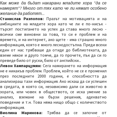
Как може да бъдат накарани младите хора "да се
намерят"? Много от тях като че ли нямат особено
желание да работят...
Станислав Разпопов:
Празът на мотивацията и на
амбициите на младите хора като че ли е по-нисък -
търсят постигането на успех да става много лесно -
всички сме виновни за това, то си е проблем и на
времето, и на интернет, ако щете - има страшно много
информация, която е много леснодостъпна. Преди всеки
един от нас трябваше да отиде до библиотеката, да
вземе някое и друго томче, да го прочете, пък да си го
преведе било от руски, било от английски...
Левон Хампарцумян:
Сега намирането на информация
не е никакъв проблем. Проблем, който не се е променил
през последните 2000 години, е способността да
анализираш тази информация. Ако искаш да си успешен
в средата, в която си, независимо дали си животно в
зората, или човек в обществото, се иска умение за
анализ, вземане на бързи решения, адекватно
поведение и т.н. Това няма нищо общо с количеството
информация.
Виолина Маринова:
Трябва да се започне от