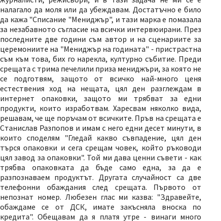
налагало да моля или да убеждавам. Достатъчно е било
да кажа "Списание "Мениджър", и тази марка е помазала
за незабавното съгласие на всички интервюирани. През
последните две години съм автор и на сценариите за
церемониите на "Мениджър на годината" - пристрастна
съм към това, бих го нарекла, културно събитие. Преди
срещата с трима печелили приза мениджъри, за която не
се подготвям, защото от всичко най-много ценя
естествения ход на нещата, цял ден разглеждам в
интернет опаковки, защото ми трябват за едни
продукти, които изработвам. Харесвам няколко вида,
решавам, че ще поръчам от всичките. Пръв на срещата е
Станислав Разпопов и имам с него едни десет минути, в
които споделям "Гледай какво съвпадение, цял ден
търся опаковки и сега срещам човек, който ръководи
цял завод за опаковки". Той ми дава ценни съвети - как
трябва опаковката да бъде само една, за да е
разпознаваем продуктът. Другата случайност са две
телефонни обаждания след срещата. Първото от
непознат номер. Любезен глас ми казва: "Здравейте,
обаждаме се от ДСК, имате закъсняла вноска по
кредита". Обещавам да я платя утре - винаги много