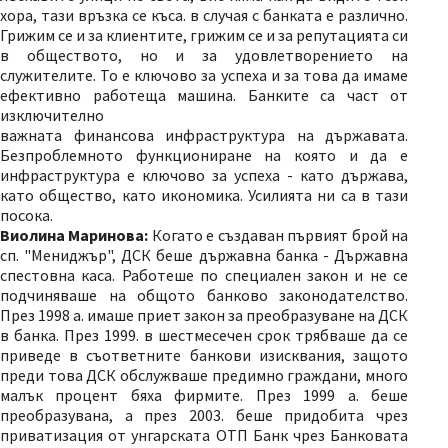
хора, тази връзка се къса. в случая с банката е различно.
Грижим се и за клиентите, грижим се и за репутацията си
в обществото, но и за удовлетворението на
служителите. То е ключово за успеха и за това да имаме
ефективно работеща машина. Банките са част от
изключително
важната финансова инфраструктура на държавата.
Безпроблемното функциониране на която и да е
инфраструктура е ключово за успеха - като държава,
като общество, като икономика. Усилията ни са в тази
посока.
Виолина Маринова:
Когато е създаван първият брой на
сп. "Мениджър", ДСК беше държавна банка - Държавна
спестовна каса. Работеше по специален закон и не се
подчиняваше на общото банково законодателство.
През 1998 а. имаше приет закон за преобразуване на ДСК
в банка. През 1999. в шестмесечен срок трябваше да се
приведе в съответните банкови изисквания, защото
преди това ДСК обслужваше предимно граждани, много
малък процент бяха фирмите. През 1999 а. беше
преобразувана, а през 2003. беше придобита чрез
приватизация от унгарската ОТП Банк чрез Банковата