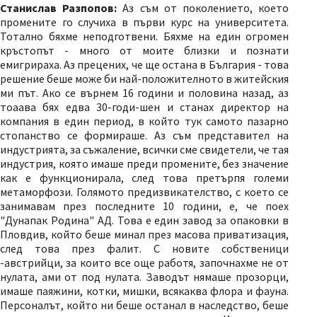
Станислав Разпопов:
Аз съм от поколението, което
промените го случиха в първи курс на университета.
Тотално бяхме неподготвени. Бяхме на един огромен
кръстопът - много от моите близки и познати
емигрираха. Аз прецених, че ще остана в България - това
решение беше може би най-положителното в житейския
ми път. Ако се върнем 16 години и половина назад, аз
тоаава бях едва 30-годи-шен и станах директор на
компания в един период, в който тук самото пазарно
стопанство се формираше. Аз съм представител на
индустрията, за съжаление, всички сме свидетели, че тая
индустрия, която имаше преди промените, без значение
как е функционирала, след това претърпя големи
метаморфози. Голямото предизвикателство, с което се
занимавам през последните 10 години, е, че поех
"Дунапак Родина" АД. Това е един завод за опаковки в
Пловдив, който беше минал през масова приватизация,
след това през фалит. С новите собственици
-австрийци, за които все още работя, започнахме не от
нулата, ами от под нулата. Заводът нямаше прозорци,
имаше паяжини, котки, мишки, всякаква флора и фауна.
Персоналът, който ни беше останал в наследство, беше