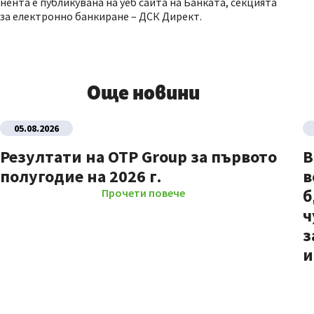
нента е публикувана на уеб сайта на Банката, секцията
за електронно банкиране – ДСК Директ.
Още новини
05.08.2026
Резултати на OTP Group за първото
В
полугодие на 2026 г.
в
б
Прочети повече
ч
з
и