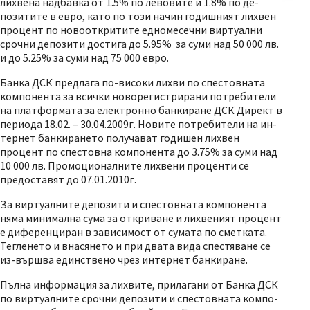
лихвена надбавка от 1.5% по левовите и 1.8% по де-
позитите в евро, като по този начин годишният лихвен
процент по новооткритите едномесечни виртуални
срочни депозити достига до 5.95% за суми над 50 000 лв.
и до 5.25% за суми над 75 000 евро.
Банка ДСК предлага по-високи лихви по спестовната
компонента за всички новорегистрирани потребители
на платформата за електронно банкиране ДСК Директ в
периода 18.02. – 30.04.2009г. Новите потребители на ин-
тернет банкирането получават годишен лихвен
процент по спестовна компонента до 3.75% за суми над
10 000 лв. Промоционалните лихвени проценти се
предоставят до 07.01.2010г.
За виртуалните депозити и спестовната компонента
няма минимална сума за откриване и лихвеният процент
е диференциран в зависимост от сумата по сметката.
Тегленето и внасянето и при двата вида спестяване се
из-вършва единствено чрез интернет банкиране.
Пълна информация за лихвите, прилагани от Банка ДСК
по виртуалните срочни депозити и спестовната компо-