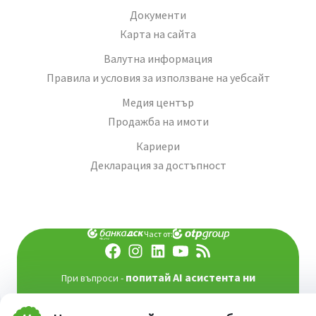
Документи
Карта на сайта
Валутна информация
Правила и условия за използване на уебсайт
Медия център
Продажба на имоти
Кариери
Декларация за достъпност
Част от:
попитай AI асистента ни
При въпроси -
©
2026
Всички права запазени
Сайт от:
StudioX