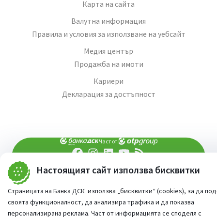
Карта на сайта
Валутна информация
Правила и условия за използване на уебсайт
Медия център
Продажба на имоти
Кариери
Декларация за достъпност
Част от:
Настоящият сайт използва бисквитки
попитай AI асистента ни
При въпроси -
©
2026
Всички права запазени
Страницата на Банка ДСК използва „бисквитки“ (cookies), за да по
Сайт от:
StudioX
своята функционалност, да анализира трафика и да показва
персонализирана реклама. Част от информацията се споделя с