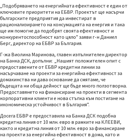
„Подобряването на енергийната ефективност е един от
ключовите приоритети на ЕБВР. Проектът ще насърчи
българските предприятия да инвестират в
рационализирането на консумацията на енергия и така
ще им помогне да подобрят своята ефективност и
конкурентоспособност като цяло” заяви г-н Даниел
Берг, директор на ЕБВР за България.
Г-жа Виолина Маринова, главен изпълнителен директор
на Банка ДСК, допълни: „Нашият положителен опит с
предоставените от ЕБВР кредитни линии за
насърчаване на проекти за енергийна ефективност за
домакинства ни дава основание да смятаме, че
бъдещата ни обща дейност ще бъде много ползотворна.
Предоставянето на финансиране на проекти в сегмента
корпоративни клиенти е нова стъпка към постигане на
икономическа устойчивост в България”.
Досега ЕБВР е предоставила на Банка ДСК подобна
кредитна линия от 10 млн. евро в рамките на КЛЕЕВИ,
както и кредитна линия от 10 млн. евро за финансиране
на проекти за енергийна ефективност в дома, като и