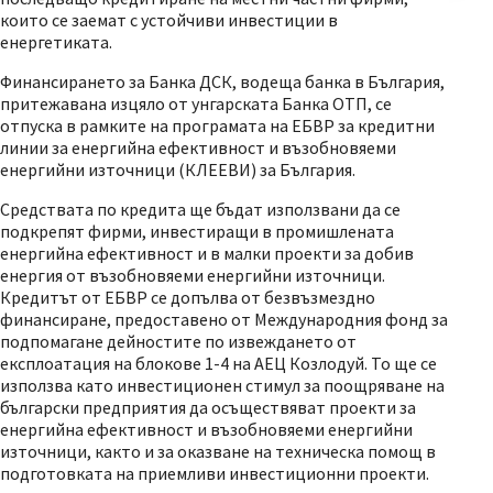
които се заемат с устойчиви инвестиции в
енергетиката.
Финансирането за Банка ДСК, водеща банка в България,
притежавана изцяло от унгарската Банка ОТП, се
отпуска в рамките на програмата на ЕБВР за кредитни
линии за енергийна ефективност и възобновяеми
енергийни източници (КЛЕЕВИ) за България.
Средствата по кредита ще бъдат използвани да се
подкрепят фирми, инвестиращи в промишлената
енергийна ефективност и в малки проекти за добив
енергия от възобновяеми енергийни източници.
Кредитът от ЕБВР се допълва от безвъзмездно
финансиране, предоставено от Международния фонд за
подпомагане дейностите по извеждането от
експлоатация на блокове 1-4 на АЕЦ Козлодуй. То ще се
използва като инвестиционен стимул за поощряване на
български предприятия да осъществяват проекти за
енергийна ефективност и възобновяеми енергийни
източници, както и за оказване на техническа помощ в
подготовката на приемливи инвестиционни проекти.