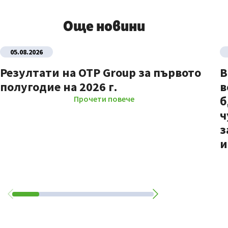
Още новини
05.08.2026
Резултати на OTP Group за първото
В
полугодие на 2026 г.
в
б
Прочети повече
ч
з
и