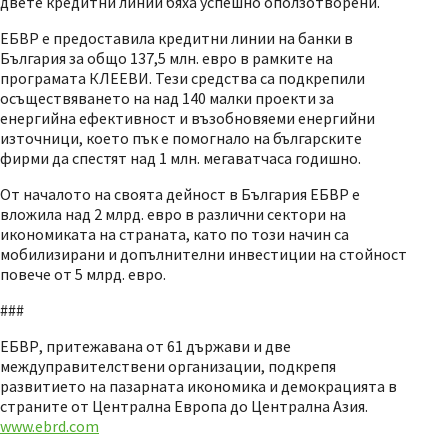
двете кредитни линии бяха успешно оползотворени.
ЕБВР е предоставила кредитни линии на банки в
България за общо 137,5 млн. евро в рамките на
програмата КЛЕЕВИ. Тези средства са подкрепили
осъществяването на над 140 малки проекти за
енергийна ефективност и възобновяеми енергийни
източници, което пък е помогнало на българските
фирми да спестят над 1 млн. мегаватчаса годишно.
От началото на своята дейност в България ЕБВР е
вложила над 2 млрд. евро в различни сектори на
икономиката на страната, като по този начин са
мобилизирани и допълнителни инвестиции на стойност
повече от 5 млрд. евро.
###
ЕБВР, притежавана от 61 държави и две
междуправителствени организации, подкрепя
развитието на пазарната икономика и демокрацията в
страните от Централна Европа до Централна Азия.
www.ebrd.com