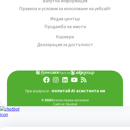
Валутна информация
Правила и условия за използване на уебсайт
Медия център
Продажба на имоти
Кариери
Декларация за достъпност
Част от:
попитай AI асистента ни
При въпроси -
©
2026
Всички права запазени
Сайт от:
StudioX