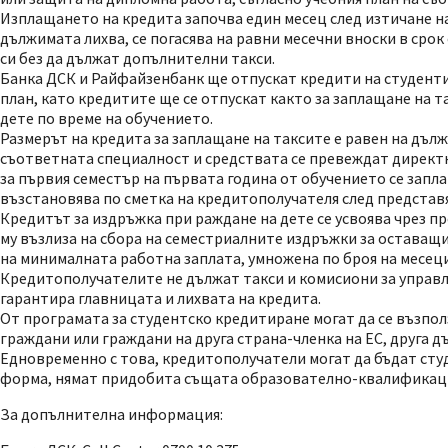
Изплащането на кредита започва един месец след изтичане н
дължимата лихва, се погасява на равни месечни вноски в сро
си без да дължат допълнителни такси.
Банка ДСК и Райфайзенбанк ще отпускат кредити на студенти 
план, като кредитите ще се отпускат както за заплащане на та
дете по време на обучението.
Размерът на кредита за заплащане на таксите е равен на дълж
съответната специалност и средствата се превеждат директн
за първия семестър на първата година от обучението се запла
възстановява по сметка на кредитополучателя след представя
Кредитът за издръжка при раждане на дете се усвоява чрез п
му възлиза на сбора на семестриалните издръжки за оставащия
на минималната работна заплата, умножена по броя на месец
Кредитополучателите не дължат такси и комисиони за управл
гарантира главницата и лихвата на кредита.
От програмата за студентско кредитиране могат да се възпол
граждани или граждани на друга страна-членка на ЕС, друга
Едновременно с това, кредитополучатели могат да бъдат студ
форма, нямат придобита същата образователно-квалификацио
За допълнителна информация: