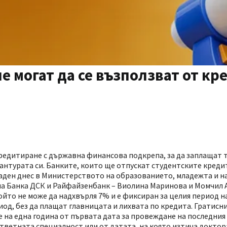
е могат да се възползват от кр
редитиране с държавна финансова подкрепа, за да заплащат т
антурата си. Банките, които ще отпускат студентските креди
даден днес в Министерството на образованието, младежта и н
на Банка ДСК и Райфайзенбанк – Виолина Маринова и Момчил 
ойто не може да надхвърля 7% и е фиксиран за целия период н
иод, без да плащат главницата и лихвата по кредита. Гратис
е на една година от първата дата за провеждане на последни
ответната специалност или от датата, на която изтича доктор