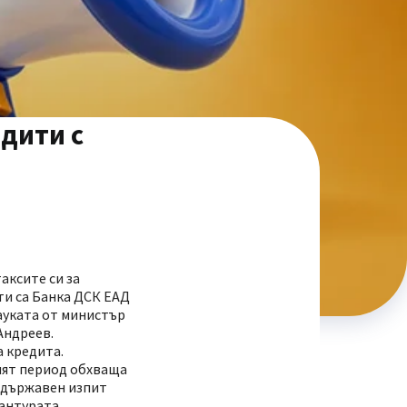
едити с
аксите си за
ти са Банка ДСК ЕАД
ауката от министър
Андреев.
а кредита.
ният период обхваща
я държавен изпит
антурата.