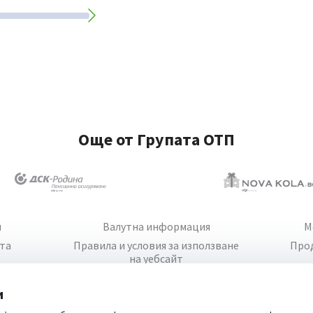
Още от Групата ОТП
и
Валутна информация
М
йта
Правила и условия за използване
Про
на уебсайт
и