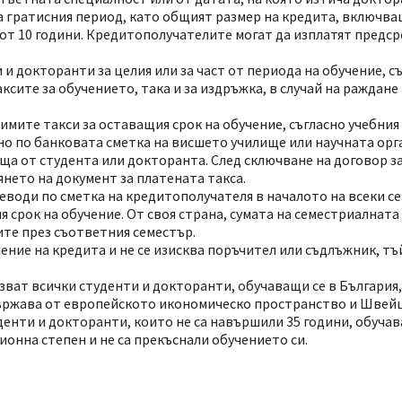
а гратисния период, като общият размер на кредита, включва
к от 10 години. Кредитополучателите могат да изплатят пред
и докторанти за целия или за част от периода на обучение, с
ксите за обучението, така и за издръжка, в случай на раждане
имите такси за оставащия срок на обучение, съгласно учебния
о по банковата сметка на висшето училище или научната орг
ща от студента или докторанта. След сключване на договор за
нето на документ за платената такса.
реводи по сметка на кредитополучателя в началото на всеки с
 срок на обучение. От своя страна, сумата на семестриалната
ите през съответния семестър.
ение на кредита и не се изисква поръчител или съдлъжник, т
зват всички студенти и докторанти, обучаващи се в България,
 държава от европейското икономическо пространство и Швей
енти и докторанти, които не са навършили 35 години, обучав
нна степен и не са прекъснали обучението си.