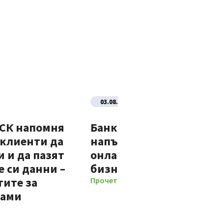
03.08.2026
ДСК напомня
Банка ДСК стартира
 клиенти да
напълно автоматизир
 и да пазят
онлайн процес за нови
 си данни –
бизнес клиенти
тите за
Прочети повече
мами