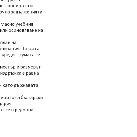
щ главницата и
срочно задълженията
ъгласно учебния
 или осиновяване на
 план на
анизация. Таксата
 кредит, сумата се
еместър и размерът
 издръжка е равна
ъй като държавата
 които са български
цария.
ат се в редовна