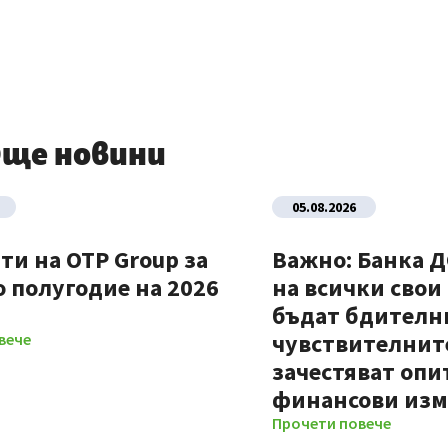
ще новини
05.08.2026
ти на OTP Group за
Важно: Банка 
 полугодие на 2026
на всички свои
бъдат бдителни
чувствителните
вече
зачестяват опи
финансови из
Прочети повече