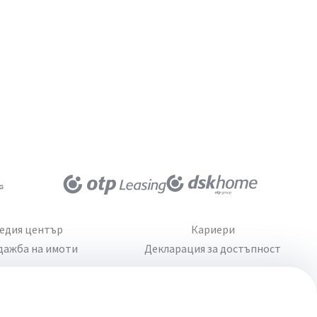
едия център
Кариери
дажба на имоти
Декларация за достъпност