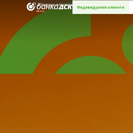
Новини и промоции
Детайли
Индивидуални клиенти