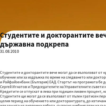
Студентите и докторантите веч
държавна подкрепа
31.08.2010
Студентите и докторантите вече могат да се възползват от к
обучение или за издръжка по време на следването или доктор
и Райфайзенбанк (България) ЕАД. Стартът на програмата бе 
Сергей Игнатов и Председателите на Управителните съвети 
Кредитите се отпускат в лева при годишен лихвен процент, к
Студентите ще могат да се възползват от пълен гратисен пер
целия период на обучението или докторантурата, до изтичан
или защита на дипломна работа, съгласно учебния план на съ