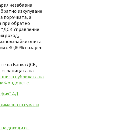
ария незабавна
обратно изкупуване
а поръчката, а
а при обратно
т “ДСК Управление
ия доход,
 използвайки опита
я с 40,80% пазарен
те на Банка ДСК,
т страницата на
пни за публиката на
на Фондовете.
офия” АД.
нималната сума за
 на доходи от