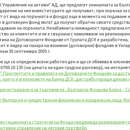
 Управление на активи” АД, ще предлагат уникалната за Бълг
дарение на нея инвеститорите ще получават, при поръчка за 
ст от вида на поръчката и фонда) още в момента на подаване н
е в договорен фонд могат да получат обратно своите средств
подаване на поръчката. Незабавната ликвидност предлагана о
тво за клиентите и не е свързана с намаляване на реализиран
тика на Договорните Фондове от Групата ДСК е разработена,
е лидер на пазара на взаимни (договорни) фондове в Унгари
към 30 септември 2005 г.
 ще се определя всеки работен ден и ще се обявява в клонове
 0700 10 135 (на цената на един градски разговор), на интерне
и”. Проспектите и правилата на Договорните Фондове са достъ
 както и в клоновете на Банка ДСК, дистрибутиращи дялове 
регистрирани и за търговия на „Българска Фондова Борса – С
т български и чуждестранни физически и юридически лица. Ми
вестиционната стратегия на Фонда предвижда реализирането
активно управление на неговия портфейл.