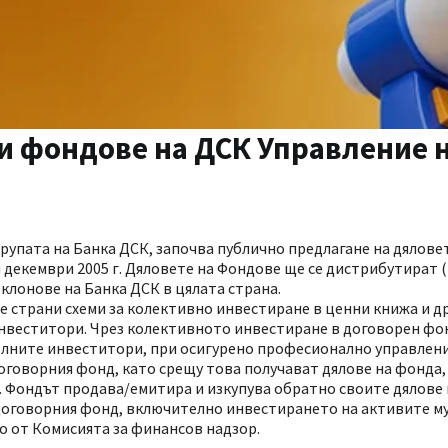
и фондове на ДСК Управление 
рупата на Банка ДСК, започва публично предлагане на дялове
 декември 2005 г. Дяловете на Фондове ще се дистрибутират 
 клонове на Банка ДСК в цялата страна.
 страни схеми за колективно инвестиране в ценни книжа и 
нвеститори. Чрез колективното инвестиране в договорен фо
елните инвеститори, при осигурено професионално управлени
оговорния фонд, като срещу това получават дялове на фонда,
. Фондът продава/емитира и изкупува обратно своите дялове 
договорния фонд, включително инвестирането на активите му,
о от Комисията за финансов надзор.