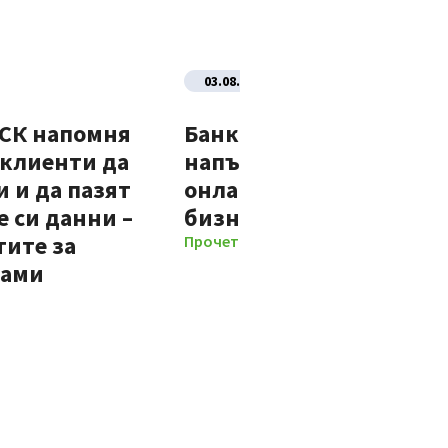
03.08.2026
ДСК напомня
Банка ДСК стартира
 клиенти да
напълно автоматизир
 и да пазят
онлайн процес за нови
 си данни –
бизнес клиенти
тите за
Прочети повече
мами