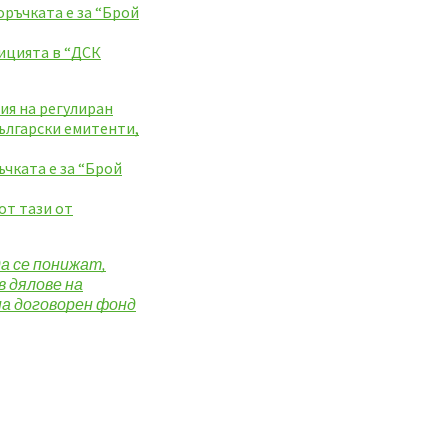
оръчката е за “Брой
ицията в “ДСК
ия на регулиран
български емитенти,
ъчката е за “Брой
от тази от
а се понижат,
в дялове на
на договорен фонд