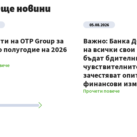
ще новини
05.08.2026
ти на OTP Group за
Важно: Банка 
 полугодие на 2026
на всички свои
бъдат бдителни
чувствителните
вече
зачестяват опи
финансови из
Прочети повече