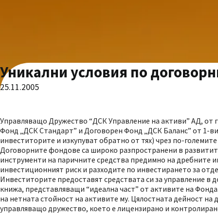
Уникални условия по договорн
25.11.2005
Управляващо Дружество “ДСК Управление на активи” АД, от г
Фонд „ДСК Стандарт” и Договорен Фонд „ДСК Баланс” от 1-ви
инвеститорите и изкупуват обратно от тях) чрез по-големите
Договорните фондове са широко разпространени в развитите
инструменти на паричните средства предимно на дребните и
инвестиционният риск и разходите по инвестирането за отд
Инвеститорите предоставят средствата си за управление в д
книжа, представляващи “идеална част” от активите на Фонда
на нетната стойност на активите му. Цялостната дейност на 
управляващо дружество, което е лицензирано и контролиран