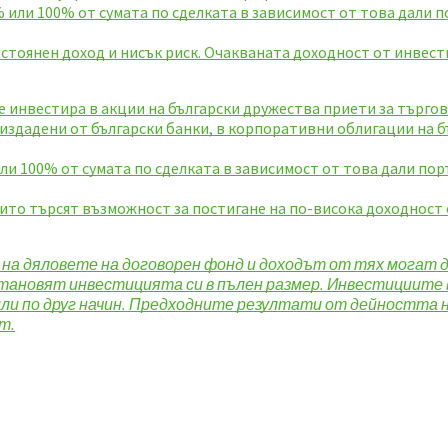
 или 100% от сумата по сделката в зависимост от това дали п
стоянен доход и нисък риск. Очакваната доходност от инвест
 инвестира в акции на български дружества приети за търгов
 издадени от български банки, в корпоративни облигации на 
ли 100% от сумата по сделката в зависимост от това дали пор
ито търсят възможност за постигане на по-висока доходност 
а дяловете на договорен фонд и доходът от тях могат д
становят инвестицията си в пълен размер. Инвестициите 
или по друг начин. Предходните резултати от дейността 
т.