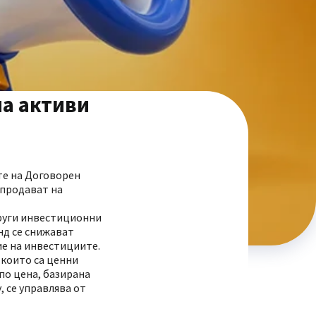
на активи
те на Договорен
(продават на
други инвестиционни
нд се снижават
е на инвестициите.
 които са ценни
по цена, базирана
 се управлява от