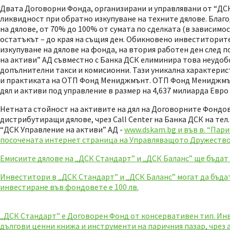
Двата Договорни Фонда, организирани и управлявани от “ДСК
ликвидност при обратно изкупуване на техните дялове. Благо
на дялове, от 70% до 100% от сумата по сделката (в зависимо
остатъкът – до края на същия ден. Обикновено инвеститорит
изкупуване на дялове на фонда, на втория работен ден след 
на активи” АД съвместно с Банка ДСК елиминира това неудобс
допълнителни такси и комисионни. Тази уникална характерис
и практиката на ОТП Фонд Мениджмънт. ОТП Фонд Мениджмънт 
дял и активи под управление в размер на 4,637 милиарда Евро 
Нетната стойност на активите на дял на Договорните Фондове
дистрибутиращи дялове, чрез Call Center на Банка ДСК на тел.
“ДСК Управление на активи” АД -
www.dskam.bg и във в. “Пар
посочената интернет страница на Управляващото Дружество,
Емисиите дялове на „ДСК Стандарт” и „ДСК Баланс” ще бъдат 
Инвеститори в „ДСК Стандарт” и „ДСК Баланс” могат да бъда
инвестиране във фондовете е 100 лв.
„ДСК Стандарт” е Договорен Фонд от консервативен тип. Ин
дългови ценни книжа и инструменти на паричния пазар, чрез 