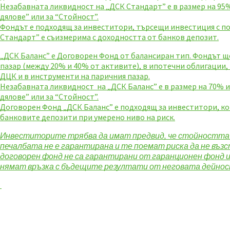
Незабавната ликвидност на „ДСК Стандарт” е в размер на 95%
дялове” или за “Стойност”.
Фондът е подходящ за инвеститори, търсещи инвестиция с по
Стандарт” е съизмерима с доходността от банков депозит.
„ДСК Баланс” е Договорен Фонд от балансиран тип. Фондът ще
пазар (между 20% и 40% от активите), в ипотечни облигации,
ДЦК и в инструменти на паричния пазар.
Незабавната ликвидност на „ДСК Баланс” е в размер на 70% и
дялове” или за “Стойност”.
Договорен Фонд „ДСК Баланс” е подходящ за инвеститори, ко
банковите депозити при умерено ниво на риск.
Инвеститорите трябва да имат предвид, че стойността н
печалбата не е гарантирана и те поемат риска да не въз
договорен фонд не са гарантирани от гаранционен фонд 
нямат връзка с бъдещите резултати от неговата дейнос