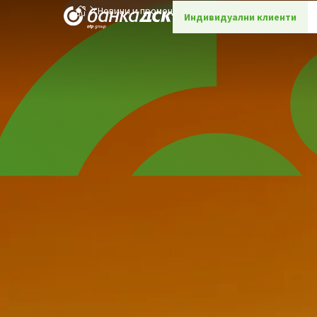
Новини и промоции
Детайли
Индивидуални клиенти