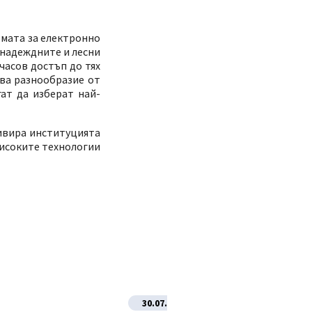
рмата за електронно
-надеждните и лесни
часов достъп до тях
ява разнообразие от
ат да изберат най-
тивира институцията
високите технологии
30.07.2026