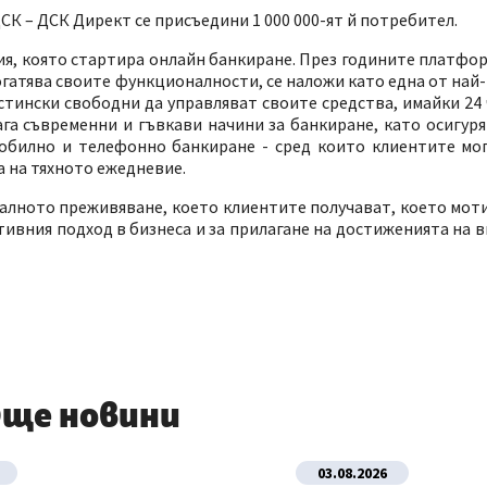
СК – ДСК Директ се присъедини 1 000 000-ят й потребител.
рия, която стартира онлайн банкиране. През годините платфо
гатява своите функционалности, се наложи като една от най
стински свободни да управляват своите средства, имайки 24 
ага съвременни и гъвкави начини за банкиране, като осигур
обилно и телефонно банкиране - сред които клиентите мог
а на тяхното ежедневие.
талното преживяване, което клиентите получават, което мо
тивния подход в бизнеса и за прилагане на достиженията на 
ще новини
03.08.2026