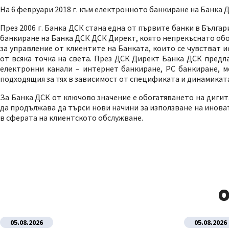
На 6 февруари 2018 г. към електронното банкиране на Банка Д
През 2006 г. Банка ДСК стана една от първите банки в Бълга
банкиране на Банка ДСК ДСК Директ, която непрекъснато обо
за управление от клиентите на Банката, които се чувстват и
от всяка точка на света. През ДСК Директ Банка ДСК предл
електронни канали – интернет банкиране, PC банкиране, м
подходящия за тях в зависимост от спецификата и динамикат
За Банка ДСК от ключово значение е обогатяването на диги
да продължава да търси нови начини за използване на инова
в сферата на клиентското обслужване.
О
05.08.2026
05.08.2026