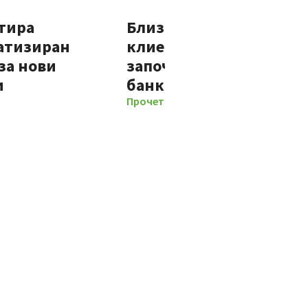
тира
Близо 70% от новите
атизиран
клиенти на Банка ДСК
за нови
започват отношенията 
и
банката изцяло дигит
Прочети повече