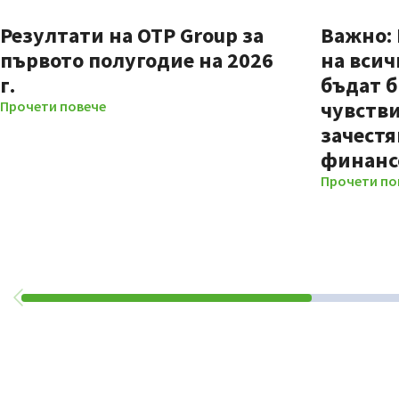
Резултати на OTP Group за
Важно:
първото полугодие на 2026
на всич
г.
бъдат б
чувстви
Прочети повече
зачестя
финанс
Прочети по