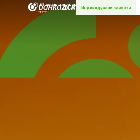
Новини и промоции
Детайли
Индивидуални клиенти