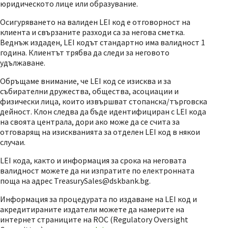
юридическото лице или образувание.
Осигуряването на валиден LEI код е отговорност на
клиента и свързаните разходи са за негова сметка.
Веднъж издаден, LEI кодът стандартно има валидност 1
година. Клиентът трябва да следи за неговото
удължаване.
Обръщаме внимание, че LEI код се изисква и за
събирателни дружества, общества, асоциации и
физически лица, които извършват стопанска/търговска
дейност. Клон следва да бъде идентифициран с LEI кода
на своята централа, дори ако може да се счита за
отговарящ на изискванията за отделен LEI код в някои
случаи.
LEI кода, както и информация за срока на неговата
валидност можете да ни изпратите по електронната
поща на адрес TreasurySales@dskbank.bg.
Информация за процедурата по издаване на LEI код и
акредитираните издатели можете да намерите на
интернет страниците на ROC (Regulatory Oversight