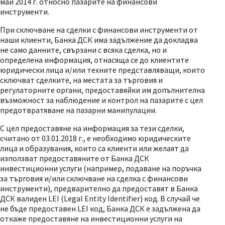
май 2014 г. относно пазарите на финансови
инструменти.
При сключване на сделки с финансови инструменти от
наши клиенти, Банка ДСК има задължение да докладва
не само данните, свързани с всяка сделка, но и
определена информация, отнасяща се до клиентите
юридически лица и/или техните представляващи, които
сключват сделките, на местата за търговия и
регулаторните органи, предоставяйки им допълнителна
възможност за наблюдение и контрол на пазарите с цел
предотвратяване на пазарни манипулации.
С цел предоставяне на информация за тези сделки,
считано от 03.01.2018 г., е необходимо юридическите
лица и образувания, които са клиенти или желаят да
използват предоставяните от Банка ДСК
инвестиционни услуги (например, подаване на поръчка
за търговия и/или сключване на сделка с финансови
инструменти), предварително да предоставят в Банка
ДСК валиден LEI (Legal Entity Identifier) код. В случай че
не бъде предоставен LEI код, Банка ДСК е задължена да
откаже предоставяне на инвестиционни услуги на