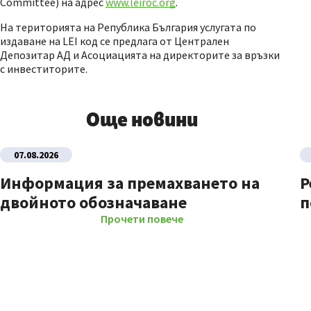
Committee) на адрес
www.leiroc.org
.
На територията на Република България услугата по
издаване на LEI код се предлага от Централен
Депозитар АД и Асоциацията на директорите за връзки
с инвеститорите.
Още новини
07.08.2026
Информация за премахването на
Р
двойното обозначаване
п
Прочети повече