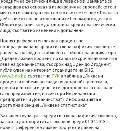
кредити на физически лица в лева с нов. Замяната се
извършва въз основа на изисквания на европейското и
местното законодателство и в съответствие с Плана за
действие относно използваните бенчмарк индекси и
Общите условия към договори за кредит на физически
лица, съответно изменени и допълнени.
Новият референтен лихвен процент по
новоразрешавани кредити в лева на физически лица е
равен на последната обявена стойност на индикатора
„Среден лихвен процент по салда по срочни депозити в
лева на домакинства, със срок над 1 ден до 2 години“,
публикуван на интернет страницата на БНБ,
(
www.bnb.bg
съответно
ТУК
в таблица „Лихвени
проценти и обеми по салда по овърнайт-депозити,
срочни депозити и депозити, договорени за ползване
след предизвестие, на сектори Нефинансови
предприятия и Домакинства“). Информацията е
достъпна в секция „Лихвена статистика“.
За съществуващите кредити в лева на физически лица,
за които договорите са сключени преди 01.07.2018 г.,
новият референтен лихвен процент е равен на