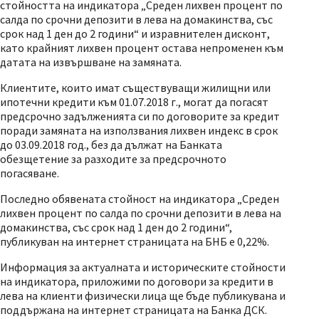
стойността на индикатора „Среден лихвен процент по
салда по срочни депозити в лева на домакинства, със
срок над 1 ден до 2 години“ и изравнителен дисконт,
като крайният лихвен процент остава непроменен към
датата на извършване на замяната.
Клиентите, които имат съществуващи жилищни или
ипотечни кредити към 01.07.2018 г., могат да погасят
предсрочно задълженията си по договорите за кредит
поради замяната на използвания лихвен индекс в срок
до 03.09.2018 год., без да дължат на Банката
обезщетение за разходите за предсрочното
погасяване.
Последно обявената стойност на индикатора „Среден
лихвен процент по салда по срочни депозити в лева на
домакинства, със срок над 1 ден до 2 години“,
публикуван на интернет страницата на БНБ е 0,22%.
Информация за актуалната и историческите стойности
на индикатора, приложими по договори за кредити в
лева на клиенти физически лица ще бъде публикувана и
поддържана на интернет страницата на Банка ДСК.