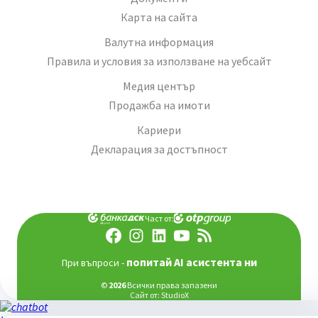
Карта на сайта
Валутна информация
Правила и условия за използване на уебсайт
Медия център
Продажба на имоти
Кариери
Декларация за достъпност
Част от:
попитай AI асистента ни
При въпроси -
©
2026
Всички права запазени
Сайт от:
StudioX