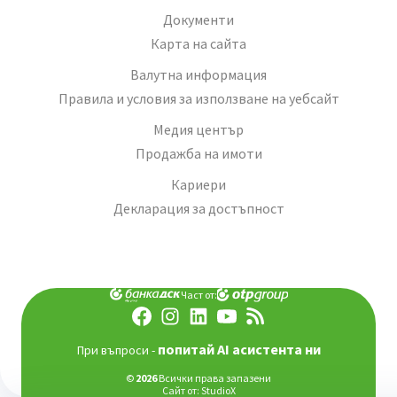
Документи
Карта на сайта
Валутна информация
Правила и условия за използване на уебсайт
Медия център
Продажба на имоти
Кариери
Декларация за достъпност
Част от:
попитай AI асистента ни
При въпроси -
©
2026
Всички права запазени
Сайт от:
StudioX