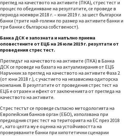
преглед на качеството на активите (ПКА), стрес тест и
процес по обединяване на резултатите, се проведе в
периода ноември 2018 г. – юни 2019 г. за шест български
банки (трите най-големи по размер на активите банки и
три банки с българска собственост).
Банка ДСК е запозната и напълно приема
оповестените от ЕЦБ на
26
юли 2019 г. резултати от
проведения стрес тест.
Прегледът на качеството на активите (ПКА) в Банка
ДСК се проведе на базата на актуализирания от ЕЦБ
Наръчник за преглед на качеството на активите Фаза 2
(от юни 2018 г.), с участието на независима одиторска
компания. В резултатите от проведения стрес тест на
ЕЦБ е отразен и ефект от заключенията от прегледа на
качеството на активите.
Стрес тестът се проведе съгласно методологията на
Европейския банков орган (EБО), използвана при
предходния стрес тест на територията на ЕС през 2018
г., като целта му е оценка на устойчивостта на
проверяваните банки при хипотетични сценарии