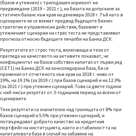
(базов и утежнен) с тригодишен хоризонт на
предвиждане (2019 – 2021 г.), на базата на допускане за
статичен баланс към края на декември 2018 г. Тъй като в
сценариите не се вземат предвид бъдещите бизнес
стратегии и управленски действия, базовият и
утежненият сценарии на стрес теста не представляват
прогноза относно бъдещите печалби на Банка ДСК.
Резултатите от стрес теста, включващи и тези от
прегледа на качеството на активите показват, че
коефициентът на базов собствен капитал от първи ред
(CET1) на Банка ДСК на консолидирана база, би се
променил от отчетеното към края на 2018 г. ниво от
19%, на 19.1% (за 2019 г.) при базов сценарий и на 12.3%
(за 2021 г.) при утежнен сценарий. Това са двете години
с най-нисък резултат от 3-годишния период за всеки от
сценариите.
Тези резултати са значително над границата от 8% при
базов сценарий и 5.5% при утежнен сценарий, и
потвърждават доброто качество на кредитния
портфейл на институцията, както и стабилността на
капиталовата база в случай на забавяне на