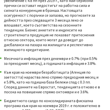
увеличение с 4.8 пп през 2019 г., като най-сериозни
пречки си остават недостигът на работна сила и
силната конкуренция в бранша. Настоящата
осигуреност с поръчки се запазва, но прогнозите за
дейността през следващите 3 месеца леко се
влошават, което съответства на сезонните
тенденции. Бизнес анкетите и индексите на
строителната продукция не показват притеснения
относно сектора, които могат да доведат до
дисбаланси на пазара на жилищата и респективно
жилищното кредитиране.
Месечната инфлация през декември е 0.7% (при 0.5%
за преходният месец), а годишната инфлация е 3.8%.
Към края на ноември безработицата (Агенция по
заетостта) нараства леко спрямо предходния месец и
е 5.8%, като на годишна база бележи спад с 0.3 пп.
Според данните на Евростат, тенденцията отново е в
посока на повишение спрямо октомври и е 3.6%.
Бюджетното салдо по консолидираната фискална
програма към края на ноември 2019 г. e положително в