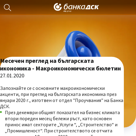
Месечен преглед на българската
икономика - Макроикономически бюлетин
27.01.2020
Запознайте се с основните макроикономически
акценти, при преглед на българската икономика през
януари 2020 г., изготвен от отдел "Проучвания" на Банка
ДСК.
През декември общият показател на бизнес климата
втори пореден месец бележи ръст, като основен
принос имат секторите „Услуги “, „Строителство“ и
„Промишленост“. При строителството се отчита