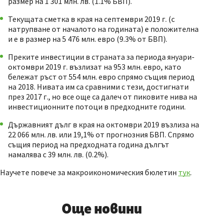
размер на 1 301 млн. лв. (1.1% БВП).
Текущата сметка в края на септември 2019 г. (с
натрупване от началото на годината) е положителна
и е в размер на 5 476 млн. евро (9.3% от БВП).
Преките инвестиции в страната за периода януари-
октомври 2019 г. възлизат на 953 млн. евро, като
бележат ръст от 554 млн. евро спрямо същия период
на 2018. Нивата им са сравними с тези, достигнати
през 2017 г., но все още са далеч от пиковите нива на
инвестиционните потоци в предходните години.
Държавният дълг в края на октомври 2019 възлиза на
22 066 млн. лв. или 19,1% от прогнозния БВП. Спрямо
същия период на предходната година дългът
намалява с 39 млн. лв. (0.2%).
Научете повече за макроикономическия бюлетин
тук
.
Още новини