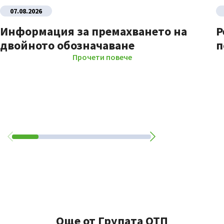
07.08.2026
Информация за премахването на
Р
двойното обозначаване
п
Прочети повече
Още от Групата ОТП