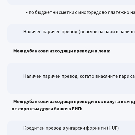
- по бюджетни сметки с многоредово платежно нар
Наличен паричен превод (внасяне на пари в наличност
Междубанкови изходящи преводи в лева:
Наличен паричен превод, когато внасяните пари са 
Междубанкови изходящи преводи във валута към дру
от евро към други банки в ЕИП:
Кредитен превод в унгарски форинти (HUF)