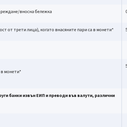
еждане/вносна бележка
 от трети лица), когато внасяните пари са в монети*
в монети*
ги банки извън ЕИП и преводи във валути, различни