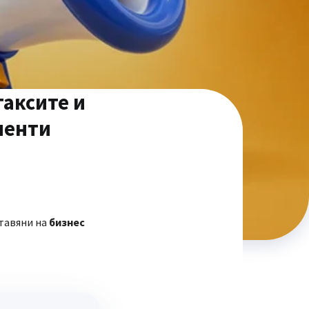
таксите и
иенти
ставяни на
бизнес