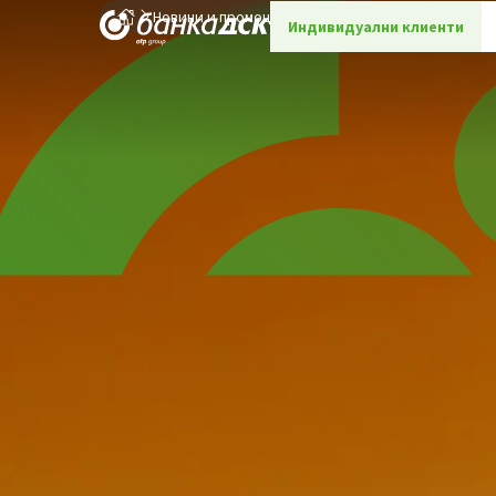
Новини и промоции
Детайли
Индивидуални клиенти