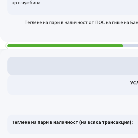
up в чужбина
Теглене на пари в наличност от ПОС на гише на Бан
УС
Теглене на пари в наличност (на всяка трансакция):