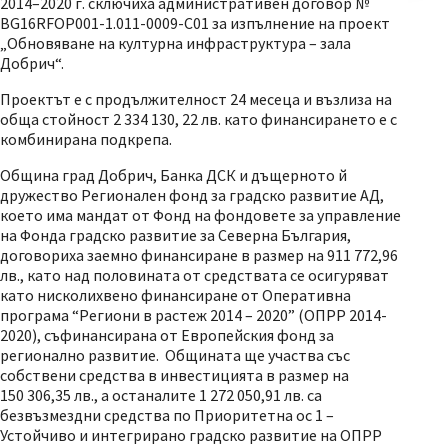
2014–2020 г. сключиха административен договор №
BG16RFOP001-1.011-0009-C01 за изпълнение на проект
„Обновяване на културна инфраструктура – зала
Добрич“.
Проектът е с продължителност 24 месеца и възлиза на
обща стойност 2 334 130, 22 лв. като финансирането е с
комбинирана подкрепа.
Община град Добрич, Банка ДСК и дъщерното й
дружество Регионален фонд за градско развитие АД,
което има мандат от Фонд на фондовете за управление
на Фонда градско развитие за Северна България,
договориха заемно финансиране в размер на 911 772,96
лв., като над половината от средствата се осигуряват
като нисколихвено финансиране от Оперативна
програма “Региони в растеж 2014 – 2020” (ОПРР 2014-
2020), съфинансирана от Европейския фонд за
регионално развитие. Общината ще участва със
собствени средства в инвестицията в размер на
150 306,35 лв., а останалите 1 272 050,91 лв. са
безвъзмездни средства по Приоритетна ос 1 –
Устойчиво и интегрирано градско развитие на ОПРР