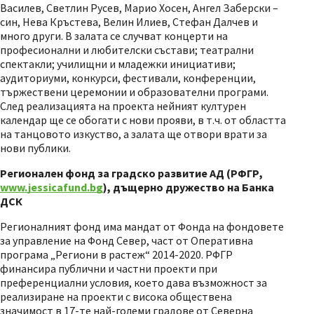
Василев, Светлин Русев, Марио Хосен, Ангел Заберски –
син, Нева Кръстева, Велин Илиев, Стефан Далчев и
много други. В залата се случват концерти на
професионални и любителски състави; театрални
спектакли; училищни и младежки инициативи;
аудиториуми, конкурси, фестивали, конференции,
тържествени церемонии и образователни програми.
След реализацията на проекта нейният културен
календар ще се обогати с нови прояви, в т.ч. от областта
на танцовото изкуство, а залата ще отвори врати за
нови публики.
Регионален фонд за градско развитие АД (РФГР,
www.jessicafund.bg
), дъщерно дружество на Банка
ДСК
Регионалният фонд има мандат от Фонда на фондовете
за управление на Фонд Север, част от Оперативна
програма „Региони в растеж“ 2014-2020. РФГР
финансира публични и частни проекти при
преференциални условия, което дава възможност за
реализиране на проекти с висока обществена
значимост в 17-те най-големи градове от Северна