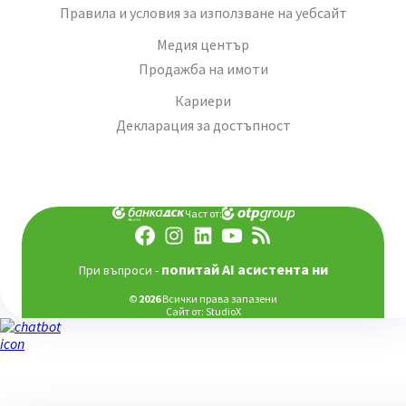
Правила и условия за използване на уебсайт
Медия център
Продажба на имоти
Кариери
Декларация за достъпност
Част от:
попитай AI асистента ни
При въпроси -
©
2026
Всички права запазени
Сайт от:
StudioX