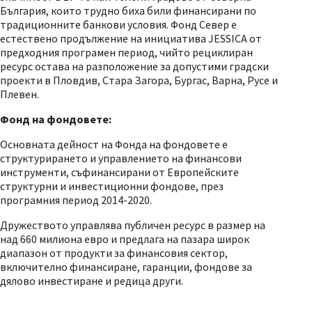
България, които трудно биха били финансирани по
традиционните банкови условия. Фонд Север е
естествено продължение на инициатива JESSICA от
предходния програмен период, чийто рециклиран
ресурс остава на разположение за допустими градски
проекти в Пловдив, Стара Загора, Бургас, Варна, Русе и
Плевен.
Фонд на фондовете:
Основната дейност на Фонда на фондовете е
структурирането и управлението на финансови
инструменти, съфинансирани от Европейските
структурни и инвестиционни фондове, през
програмния период 2014-2020.
Дружеството управлява публичен ресурс в размер на
над 660 милиона евро и предлага на пазара широк
диапазон от продукти за финансовия сектор,
включително финансиране, гаранции, фондове за
дялово инвестиране и редица други.