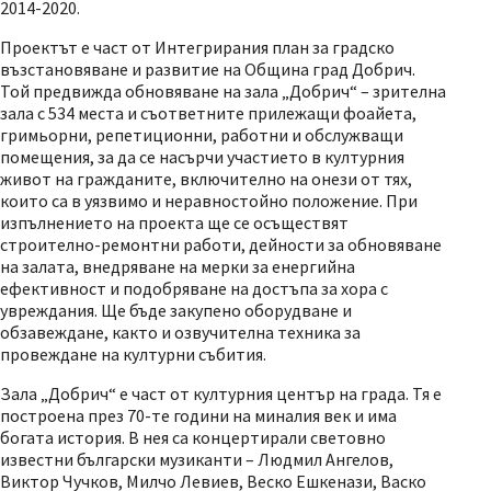
2014-2020.
Проектът е част от Интегрирания план за градско
възстановяване и развитие на Община град Добрич.
Той предвижда обновяване на зала „Добрич“ – зрителна
зала с 534 места и съответните прилежащи фоайета,
гримьорни, репетиционни, работни и обслужващи
помещения, за да се насърчи участието в културния
живот на гражданите, включително на онези от тях,
които са в уязвимо и неравностойно положение. При
изпълнението на проекта ще се осъществят
строително-ремонтни работи, дейности за обновяване
на залата, внедряване на мерки за енергийна
ефективност и подобряване на достъпа за хора с
увреждания. Ще бъде закупено оборудване и
обзавеждане, както и озвучителна техника за
провеждане на културни събития.
Зала „Добрич“ е част от културния център на града. Тя е
построена през 70-те години на миналия век и има
богата история. В нея са концертирали световно
известни български музиканти – Людмил Ангелов,
Виктор Чучков, Милчо Левиев, Веско Ешкенази, Васко