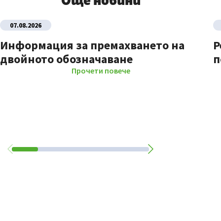
Още новини
07.08.2026
Информация за премахването на
Р
двойното обозначаване
п
Прочети повече