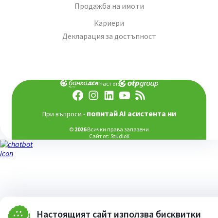
Продажба на имоти
Кариери
Декларация за достъпност
Част от:
попитай AI асистента ни
При въпроси -
©
2026
Всички права запазени
Сайт от:
StudioX
Настоящият сайт използва бисквитки